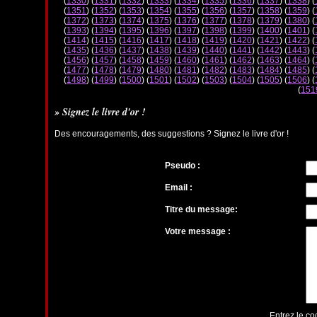
(
1330
) (
1331
) (
1332
) (
1333
) (
1334
) (
1335
) (
1336
) (
1337
) (
1338
) (
(
1351
) (
1352
) (
1353
) (
1354
) (
1355
) (
1356
) (
1357
) (
1358
) (
1359
) (
(
1372
) (
1373
) (
1374
) (
1375
) (
1376
) (
1377
) (
1378
) (
1379
) (
1380
) (
(
1393
) (
1394
) (
1395
) (
1396
) (
1397
) (
1398
) (
1399
) (
1400
) (
1401
) (
(
1414
) (
1415
) (
1416
) (
1417
) (
1418
) (
1419
) (
1420
) (
1421
) (
1422
) (
(
1435
) (
1436
) (
1437
) (
1438
) (
1439
) (
1440
) (
1441
) (
1442
) (
1443
) (
(
1456
) (
1457
) (
1458
) (
1459
) (
1460
) (
1461
) (
1462
) (
1463
) (
1464
) (
(
1477
) (
1478
) (
1479
) (
1480
) (
1481
) (
1482
) (
1483
) (
1484
) (
1485
) (
(
1498
) (
1499
) (
1500
) (
1501
) (
1502
) (
1503
) (
1504
) (
1505
) (
1506
) (
(
151
» Signez le livre d'or !
Des encouragements, des suggestions ? Signez le livre d'or !
Pseudo :
Email :
Titre du message:
Votre message :
Entrez le co