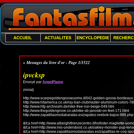
ACCUEIL
ACTUALITES
ENCYCLOPEDIE
RECHERC
» Messages du livre d'or - Page 1/1522
ipvcksp
Envoyé par
AngelPlamp
znnialj
http://www.scarpegoldengooseuomo.it/042-golden-goose-bordeaux.
http://www.hitamerica.co.uk/ray-ban-clubmaster-aluminum-colors-78
http://www.hfg-archivulm.de/nike-free-run-beige-049.htm
http://www.thegoldengrove.co.uk/nike-sb-janoski-on-feet-171.html
http://www.zapatillasmodabaratas.es/zapatos-reebok-bajos-986.php
&lt;a href=http://www.alberghifirenzecentro.it/hollister-magliette-uo
&lt;a href=http://www.mis-understood.co.uk/oakley-monster-pup-len
&lt;a href=http://www.zapatillasmodabaratas.es/zapatillas-le-coq-spo