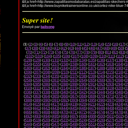
&lt;a href=http://www.zapatillasmodabaratas.es/zapatillas-skechers-
&lt;a href=http://www.buyniketrainersonline.co.uk/cortez-nike-blue-7
Super site!
Envoyé par
balisong
(
1
) (
2
) (
3
) (
4
) (
5
) (
6
) (
7
) (
8
) (
9
) (
10
) (
11
) (
12
) (
13
) (
14
) (
15
) (
16
) (
17
) (
(
37
) (
38
) (
39
) (
40
) (
41
) (
42
) (
43
) (
44
) (
45
) (
46
) (
47
) (
48
) (
49
) (
50
) (
5
(
70
) (
71
) (
72
) (
73
) (
74
) (
75
) (
76
) (
77
) (
78
) (
79
) (
80
) (
81
) (
82
) (
83
) (
(
102
) (
103
) (
104
) (
105
) (
106
) (
107
) (
108
) (
109
) (
110
) (
111
) (
112
) (
1
(
128
) (
129
) (
130
) (
131
) (
132
) (
133
) (
134
) (
135
) (
136
) (
137
) (
138
) (
1
(
154
) (
155
) (
156
) (
157
) (
158
) (
159
) (
160
) (
161
) (
162
) (
163
) (
164
) (
1
(
180
) (
181
) (
182
) (
183
) (
184
) (
185
) (
186
) (
187
) (
188
) (
189
) (
190
) (
1
(
206
) (
207
) (
208
) (
209
) (
210
) (
211
) (
212
) (
213
) (
214
) (
215
) (
216
) (
2
(
232
) (
233
) (
234
) (
235
) (
236
) (
237
) (
238
) (
239
) (
240
) (
241
) (
242
) (
2
(
258
) (
259
) (
260
) (
261
) (
262
) (
263
) (
264
) (
265
) (
266
) (
267
) (
268
) (
2
(
284
) (
285
) (
286
) (
287
) (
288
) (
289
) (
290
) (
291
) (
292
) (
293
) (
294
) (
2
(
310
) (
311
) (
312
) (
313
) (
314
) (
315
) (
316
) (
317
) (
318
) (
319
) (
320
) (
3
(
336
) (
337
) (
338
) (
339
) (
340
) (
341
) (
342
) (
343
) (
344
) (
345
) (
346
) (
3
(
362
) (
363
) (
364
) (
365
) (
366
) (
367
) (
368
) (
369
) (
370
) (
371
) (
372
) (
3
(
388
) (
389
) (
390
) (
391
) (
392
) (
393
) (
394
) (
395
) (
396
) (
397
) (
398
) (
3
(
414
) (
415
) (
416
) (
417
) (
418
) (
419
) (
420
) (
421
) (
422
) (
423
) (
424
) (
4
(
440
) (
441
) (
442
) (
443
) (
444
) (
445
) (
446
) (
447
) (
448
) (
449
) (
450
) (
4
(
466
) (
467
) (
468
) (
469
) (
470
) (
471
) (
472
) (
473
) (
474
) (
475
) (
476
) (
4
(
492
) (
493
) (
494
) (
495
) (
496
) (
497
) (
498
) (
499
) (
500
) (
501
) (
502
) (
5
(
518
) (
519
) (
520
) (
521
) (
522
) (
523
) (
524
) (
525
) (
526
) (
527
) (
528
) (
5
(
544
) (
545
) (
546
) (
547
) (
548
) (
549
) (
550
) (
551
) (
552
) (
553
) (
554
) (
5