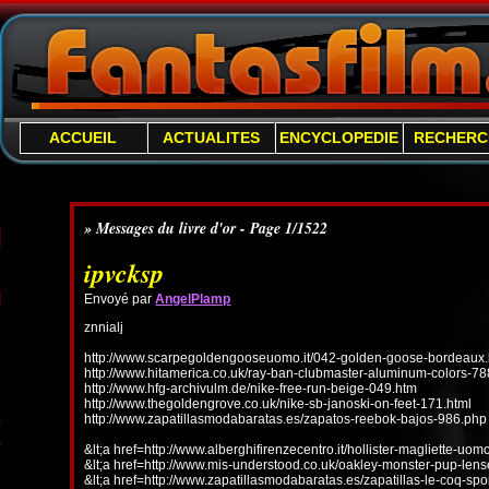
ACCUEIL
ACTUALITES
ENCYCLOPEDIE
RECHERC
» Messages du livre d'or - Page 1/1522
ipvcksp
Envoyé par
AngelPlamp
znnialj
http://www.scarpegoldengooseuomo.it/042-golden-goose-bordeaux.
http://www.hitamerica.co.uk/ray-ban-clubmaster-aluminum-colors-78
http://www.hfg-archivulm.de/nike-free-run-beige-049.htm
http://www.thegoldengrove.co.uk/nike-sb-janoski-on-feet-171.html
http://www.zapatillasmodabaratas.es/zapatos-reebok-bajos-986.php
&lt;a href=http://www.alberghifirenzecentro.it/hollister-magliette-uo
&lt;a href=http://www.mis-understood.co.uk/oakley-monster-pup-len
&lt;a href=http://www.zapatillasmodabaratas.es/zapatillas-le-coq-spo