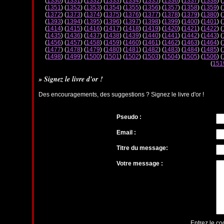
(
1330
) (
1331
) (
1332
) (
1333
) (
1334
) (
1335
) (
1336
) (
1337
) (
1338
) (
(
1351
) (
1352
) (
1353
) (
1354
) (
1355
) (
1356
) (
1357
) (
1358
) (
1359
) (
(
1372
) (
1373
) (
1374
) (
1375
) (
1376
) (
1377
) (
1378
) (
1379
) (
1380
) (
(
1393
) (
1394
) (
1395
) (
1396
) (
1397
) (
1398
) (
1399
) (
1400
) (
1401
) (
(
1414
) (
1415
) (
1416
) (
1417
) (
1418
) (
1419
) (
1420
) (
1421
) (
1422
) (
(
1435
) (
1436
) (
1437
) (
1438
) (
1439
) (
1440
) (
1441
) (
1442
) (
1443
) (
(
1456
) (
1457
) (
1458
) (
1459
) (
1460
) (
1461
) (
1462
) (
1463
) (
1464
) (
(
1477
) (
1478
) (
1479
) (
1480
) (
1481
) (
1482
) (
1483
) (
1484
) (
1485
) (
(
1498
) (
1499
) (
1500
) (
1501
) (
1502
) (
1503
) (
1504
) (
1505
) (
1506
) (
(
151
» Signez le livre d'or !
Des encouragements, des suggestions ? Signez le livre d'or !
Pseudo :
Email :
Titre du message:
Votre message :
Entrez le co