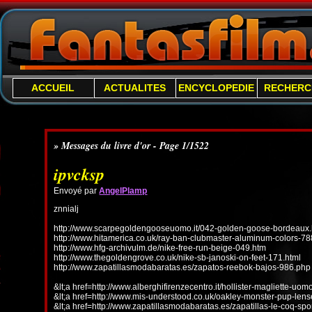
ACCUEIL
ACTUALITES
ENCYCLOPEDIE
RECHERC
» Messages du livre d'or - Page 1/1522
ipvcksp
Envoyé par
AngelPlamp
znnialj
http://www.scarpegoldengooseuomo.it/042-golden-goose-bordeaux.
http://www.hitamerica.co.uk/ray-ban-clubmaster-aluminum-colors-78
http://www.hfg-archivulm.de/nike-free-run-beige-049.htm
http://www.thegoldengrove.co.uk/nike-sb-janoski-on-feet-171.html
http://www.zapatillasmodabaratas.es/zapatos-reebok-bajos-986.php
&lt;a href=http://www.alberghifirenzecentro.it/hollister-magliette-uo
&lt;a href=http://www.mis-understood.co.uk/oakley-monster-pup-len
&lt;a href=http://www.zapatillasmodabaratas.es/zapatillas-le-coq-spo