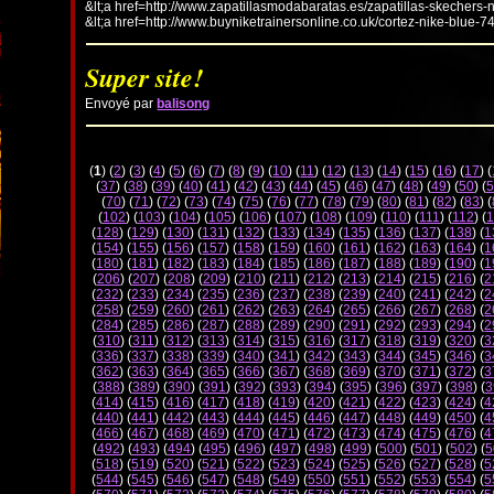
&lt;a href=http://www.zapatillasmodabaratas.es/zapatillas-skechers-
&lt;a href=http://www.buyniketrainersonline.co.uk/cortez-nike-blue-7
Super site!
Envoyé par
balisong
(
1
) (
2
) (
3
) (
4
) (
5
) (
6
) (
7
) (
8
) (
9
) (
10
) (
11
) (
12
) (
13
) (
14
) (
15
) (
16
) (
17
) (
(
37
) (
38
) (
39
) (
40
) (
41
) (
42
) (
43
) (
44
) (
45
) (
46
) (
47
) (
48
) (
49
) (
50
) (
5
(
70
) (
71
) (
72
) (
73
) (
74
) (
75
) (
76
) (
77
) (
78
) (
79
) (
80
) (
81
) (
82
) (
83
) (
(
102
) (
103
) (
104
) (
105
) (
106
) (
107
) (
108
) (
109
) (
110
) (
111
) (
112
) (
1
(
128
) (
129
) (
130
) (
131
) (
132
) (
133
) (
134
) (
135
) (
136
) (
137
) (
138
) (
1
(
154
) (
155
) (
156
) (
157
) (
158
) (
159
) (
160
) (
161
) (
162
) (
163
) (
164
) (
1
(
180
) (
181
) (
182
) (
183
) (
184
) (
185
) (
186
) (
187
) (
188
) (
189
) (
190
) (
1
(
206
) (
207
) (
208
) (
209
) (
210
) (
211
) (
212
) (
213
) (
214
) (
215
) (
216
) (
2
(
232
) (
233
) (
234
) (
235
) (
236
) (
237
) (
238
) (
239
) (
240
) (
241
) (
242
) (
2
(
258
) (
259
) (
260
) (
261
) (
262
) (
263
) (
264
) (
265
) (
266
) (
267
) (
268
) (
2
(
284
) (
285
) (
286
) (
287
) (
288
) (
289
) (
290
) (
291
) (
292
) (
293
) (
294
) (
2
(
310
) (
311
) (
312
) (
313
) (
314
) (
315
) (
316
) (
317
) (
318
) (
319
) (
320
) (
3
(
336
) (
337
) (
338
) (
339
) (
340
) (
341
) (
342
) (
343
) (
344
) (
345
) (
346
) (
3
(
362
) (
363
) (
364
) (
365
) (
366
) (
367
) (
368
) (
369
) (
370
) (
371
) (
372
) (
3
(
388
) (
389
) (
390
) (
391
) (
392
) (
393
) (
394
) (
395
) (
396
) (
397
) (
398
) (
3
(
414
) (
415
) (
416
) (
417
) (
418
) (
419
) (
420
) (
421
) (
422
) (
423
) (
424
) (
4
(
440
) (
441
) (
442
) (
443
) (
444
) (
445
) (
446
) (
447
) (
448
) (
449
) (
450
) (
4
(
466
) (
467
) (
468
) (
469
) (
470
) (
471
) (
472
) (
473
) (
474
) (
475
) (
476
) (
4
(
492
) (
493
) (
494
) (
495
) (
496
) (
497
) (
498
) (
499
) (
500
) (
501
) (
502
) (
5
(
518
) (
519
) (
520
) (
521
) (
522
) (
523
) (
524
) (
525
) (
526
) (
527
) (
528
) (
5
(
544
) (
545
) (
546
) (
547
) (
548
) (
549
) (
550
) (
551
) (
552
) (
553
) (
554
) (
5