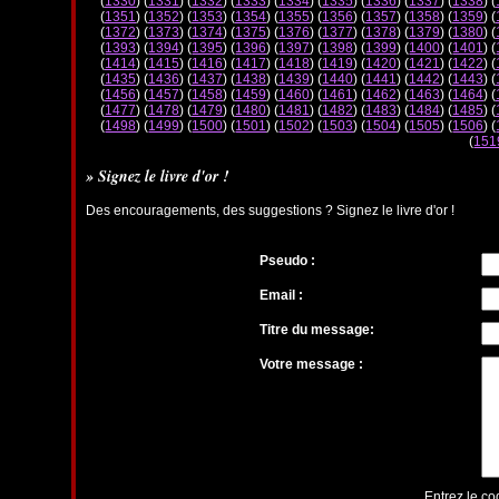
(
1330
) (
1331
) (
1332
) (
1333
) (
1334
) (
1335
) (
1336
) (
1337
) (
1338
) (
(
1351
) (
1352
) (
1353
) (
1354
) (
1355
) (
1356
) (
1357
) (
1358
) (
1359
) (
(
1372
) (
1373
) (
1374
) (
1375
) (
1376
) (
1377
) (
1378
) (
1379
) (
1380
) (
(
1393
) (
1394
) (
1395
) (
1396
) (
1397
) (
1398
) (
1399
) (
1400
) (
1401
) (
(
1414
) (
1415
) (
1416
) (
1417
) (
1418
) (
1419
) (
1420
) (
1421
) (
1422
) (
(
1435
) (
1436
) (
1437
) (
1438
) (
1439
) (
1440
) (
1441
) (
1442
) (
1443
) (
(
1456
) (
1457
) (
1458
) (
1459
) (
1460
) (
1461
) (
1462
) (
1463
) (
1464
) (
(
1477
) (
1478
) (
1479
) (
1480
) (
1481
) (
1482
) (
1483
) (
1484
) (
1485
) (
(
1498
) (
1499
) (
1500
) (
1501
) (
1502
) (
1503
) (
1504
) (
1505
) (
1506
) (
(
151
» Signez le livre d'or !
Des encouragements, des suggestions ? Signez le livre d'or !
Pseudo :
Email :
Titre du message:
Votre message :
Entrez le co