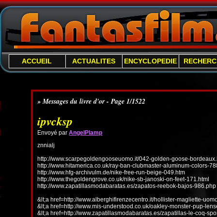
ACCUEIL
ACTUALITES
ENCYCLOPEDIE
RECHERC
» Messages du livre d'or - Page 1/1522
ipvcksp
Envoyé par
AngelPlamp
znnialj
http://www.scarpegoldengooseuomo.it/042-golden-goose-bordeaux.
http://www.hitamerica.co.uk/ray-ban-clubmaster-aluminum-colors-78
http://www.hfg-archivulm.de/nike-free-run-beige-049.htm
http://www.thegoldengrove.co.uk/nike-sb-janoski-on-feet-171.html
http://www.zapatillasmodabaratas.es/zapatos-reebok-bajos-986.php
&lt;a href=http://www.alberghifirenzecentro.it/hollister-magliette-uo
&lt;a href=http://www.mis-understood.co.uk/oakley-monster-pup-len
&lt;a href=http://www.zapatillasmodabaratas.es/zapatillas-le-coq-spo