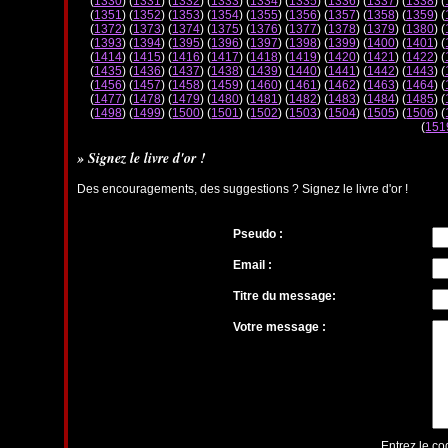
(
1330
) (
1331
) (
1332
) (
1333
) (
1334
) (
1335
) (
1336
) (
1337
) (
1338
) (
(
1351
) (
1352
) (
1353
) (
1354
) (
1355
) (
1356
) (
1357
) (
1358
) (
1359
) (
(
1372
) (
1373
) (
1374
) (
1375
) (
1376
) (
1377
) (
1378
) (
1379
) (
1380
) (
(
1393
) (
1394
) (
1395
) (
1396
) (
1397
) (
1398
) (
1399
) (
1400
) (
1401
) (
(
1414
) (
1415
) (
1416
) (
1417
) (
1418
) (
1419
) (
1420
) (
1421
) (
1422
) (
(
1435
) (
1436
) (
1437
) (
1438
) (
1439
) (
1440
) (
1441
) (
1442
) (
1443
) (
(
1456
) (
1457
) (
1458
) (
1459
) (
1460
) (
1461
) (
1462
) (
1463
) (
1464
) (
(
1477
) (
1478
) (
1479
) (
1480
) (
1481
) (
1482
) (
1483
) (
1484
) (
1485
) (
(
1498
) (
1499
) (
1500
) (
1501
) (
1502
) (
1503
) (
1504
) (
1505
) (
1506
) (
(
151
» Signez le livre d'or !
Des encouragements, des suggestions ? Signez le livre d'or !
Pseudo :
Email :
Titre du message:
Votre message :
Entrez le co