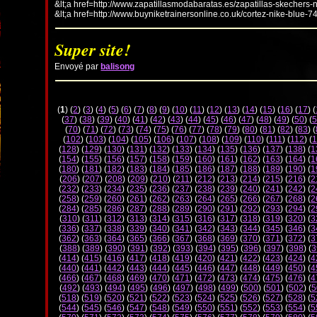
&lt;a href=http://www.zapatillasmodabaratas.es/zapatillas-skechers-
&lt;a href=http://www.buyniketrainersonline.co.uk/cortez-nike-blue-7
Super site!
Envoyé par
balisong
(
1
) (
2
) (
3
) (
4
) (
5
) (
6
) (
7
) (
8
) (
9
) (
10
) (
11
) (
12
) (
13
) (
14
) (
15
) (
16
) (
17
) (
(
37
) (
38
) (
39
) (
40
) (
41
) (
42
) (
43
) (
44
) (
45
) (
46
) (
47
) (
48
) (
49
) (
50
) (
5
(
70
) (
71
) (
72
) (
73
) (
74
) (
75
) (
76
) (
77
) (
78
) (
79
) (
80
) (
81
) (
82
) (
83
) (
(
102
) (
103
) (
104
) (
105
) (
106
) (
107
) (
108
) (
109
) (
110
) (
111
) (
112
) (
1
(
128
) (
129
) (
130
) (
131
) (
132
) (
133
) (
134
) (
135
) (
136
) (
137
) (
138
) (
1
(
154
) (
155
) (
156
) (
157
) (
158
) (
159
) (
160
) (
161
) (
162
) (
163
) (
164
) (
1
(
180
) (
181
) (
182
) (
183
) (
184
) (
185
) (
186
) (
187
) (
188
) (
189
) (
190
) (
1
(
206
) (
207
) (
208
) (
209
) (
210
) (
211
) (
212
) (
213
) (
214
) (
215
) (
216
) (
2
(
232
) (
233
) (
234
) (
235
) (
236
) (
237
) (
238
) (
239
) (
240
) (
241
) (
242
) (
2
(
258
) (
259
) (
260
) (
261
) (
262
) (
263
) (
264
) (
265
) (
266
) (
267
) (
268
) (
2
(
284
) (
285
) (
286
) (
287
) (
288
) (
289
) (
290
) (
291
) (
292
) (
293
) (
294
) (
2
(
310
) (
311
) (
312
) (
313
) (
314
) (
315
) (
316
) (
317
) (
318
) (
319
) (
320
) (
3
(
336
) (
337
) (
338
) (
339
) (
340
) (
341
) (
342
) (
343
) (
344
) (
345
) (
346
) (
3
(
362
) (
363
) (
364
) (
365
) (
366
) (
367
) (
368
) (
369
) (
370
) (
371
) (
372
) (
3
(
388
) (
389
) (
390
) (
391
) (
392
) (
393
) (
394
) (
395
) (
396
) (
397
) (
398
) (
3
(
414
) (
415
) (
416
) (
417
) (
418
) (
419
) (
420
) (
421
) (
422
) (
423
) (
424
) (
4
(
440
) (
441
) (
442
) (
443
) (
444
) (
445
) (
446
) (
447
) (
448
) (
449
) (
450
) (
4
(
466
) (
467
) (
468
) (
469
) (
470
) (
471
) (
472
) (
473
) (
474
) (
475
) (
476
) (
4
(
492
) (
493
) (
494
) (
495
) (
496
) (
497
) (
498
) (
499
) (
500
) (
501
) (
502
) (
5
(
518
) (
519
) (
520
) (
521
) (
522
) (
523
) (
524
) (
525
) (
526
) (
527
) (
528
) (
5
(
544
) (
545
) (
546
) (
547
) (
548
) (
549
) (
550
) (
551
) (
552
) (
553
) (
554
) (
5