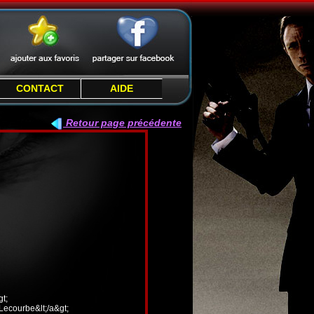
CONTACT
AIDE
Retour page précédente
t;
 Lecourbe&lt;/a&gt;