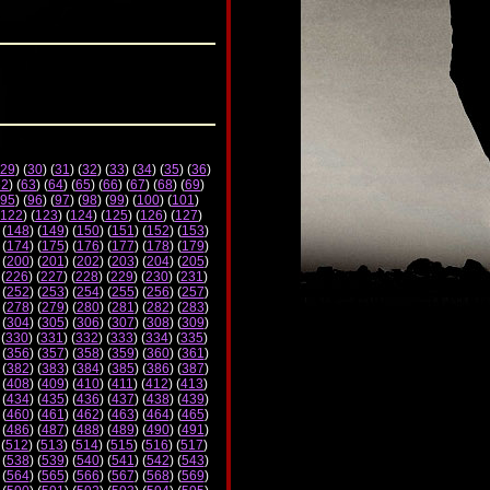
29
) (
30
) (
31
) (
32
) (
33
) (
34
) (
35
) (
36
)
62
) (
63
) (
64
) (
65
) (
66
) (
67
) (
68
) (
69
)
95
) (
96
) (
97
) (
98
) (
99
) (
100
) (
101
)
122
) (
123
) (
124
) (
125
) (
126
) (
127
)
 (
148
) (
149
) (
150
) (
151
) (
152
) (
153
)
 (
174
) (
175
) (
176
) (
177
) (
178
) (
179
)
 (
200
) (
201
) (
202
) (
203
) (
204
) (
205
)
 (
226
) (
227
) (
228
) (
229
) (
230
) (
231
)
 (
252
) (
253
) (
254
) (
255
) (
256
) (
257
)
 (
278
) (
279
) (
280
) (
281
) (
282
) (
283
)
 (
304
) (
305
) (
306
) (
307
) (
308
) (
309
)
 (
330
) (
331
) (
332
) (
333
) (
334
) (
335
)
 (
356
) (
357
) (
358
) (
359
) (
360
) (
361
)
 (
382
) (
383
) (
384
) (
385
) (
386
) (
387
)
 (
408
) (
409
) (
410
) (
411
) (
412
) (
413
)
 (
434
) (
435
) (
436
) (
437
) (
438
) (
439
)
 (
460
) (
461
) (
462
) (
463
) (
464
) (
465
)
 (
486
) (
487
) (
488
) (
489
) (
490
) (
491
)
 (
512
) (
513
) (
514
) (
515
) (
516
) (
517
)
 (
538
) (
539
) (
540
) (
541
) (
542
) (
543
)
 (
564
) (
565
) (
566
) (
567
) (
568
) (
569
)