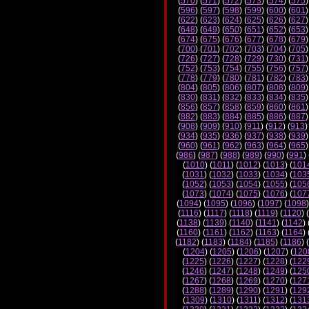
(
570
) (
571
) (
572
) (
573
) (
574
) (
575
)
(
596
) (
597
) (
598
) (
599
) (
600
) (
601
)
(
622
) (
623
) (
624
) (
625
) (
626
) (
627
)
(
648
) (
649
) (
650
) (
651
) (
652
) (
653
)
(
674
) (
675
) (
676
) (
677
) (
678
) (
679
)
(
700
) (
701
) (
702
) (
703
) (
704
) (
705
)
(
726
) (
727
) (
728
) (
729
) (
730
) (
731
)
(
752
) (
753
) (
754
) (
755
) (
756
) (
757
)
(
778
) (
779
) (
780
) (
781
) (
782
) (
783
)
(
804
) (
805
) (
806
) (
807
) (
808
) (
809
)
(
830
) (
831
) (
832
) (
833
) (
834
) (
835
)
(
856
) (
857
) (
858
) (
859
) (
860
) (
861
)
(
882
) (
883
) (
884
) (
885
) (
886
) (
887
)
(
908
) (
909
) (
910
) (
911
) (
912
) (
913
)
(
934
) (
935
) (
936
) (
937
) (
938
) (
939
)
(
960
) (
961
) (
962
) (
963
) (
964
) (
965
)
(
986
) (
987
) (
988
) (
989
) (
990
) (
991
) 
(
1010
) (
1011
) (
1012
) (
1013
) (
101
(
1031
) (
1032
) (
1033
) (
1034
) (
103
(
1052
) (
1053
) (
1054
) (
1055
) (
105
(
1073
) (
1074
) (
1075
) (
1076
) (
107
(
1094
) (
1095
) (
1096
) (
1097
) (
1098
)
(
1116
) (
1117
) (
1118
) (
1119
) (
1120
) (
(
1138
) (
1139
) (
1140
) (
1141
) (
1142
) 
(
1160
) (
1161
) (
1162
) (
1163
) (
1164
) 
(
1182
) (
1183
) (
1184
) (
1185
) (
1186
) (
(
1204
) (
1205
) (
1206
) (
1207
) (
120
(
1225
) (
1226
) (
1227
) (
1228
) (
122
(
1246
) (
1247
) (
1248
) (
1249
) (
125
(
1267
) (
1268
) (
1269
) (
1270
) (
127
(
1288
) (
1289
) (
1290
) (
1291
) (
129
(
1309
) (
1310
) (
1311
) (
1312
) (
131