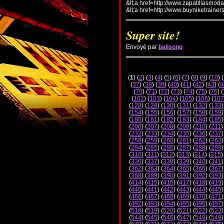
&lt;a href=http://www.zapatillasmod
&lt;a href=http://www.buyniketrainer
Super site!
Envoyé par
balisong
(
1
) (
2
) (
3
) (
4
) (
5
) (
6
) (
7
) (
8
) (
9
) (
10
) (
(
37
) (
38
) (
39
) (
40
) (
41
) (
42
) (
43
) (
4
(
70
) (
71
) (
72
) (
73
) (
74
) (
75
) (
76
) (
(
102
) (
103
) (
104
) (
105
) (
106
) (
107
(
128
) (
129
) (
130
) (
131
) (
132
) (
133
)
(
154
) (
155
) (
156
) (
157
) (
158
) (
159
)
(
180
) (
181
) (
182
) (
183
) (
184
) (
185
)
(
206
) (
207
) (
208
) (
209
) (
210
) (
211
)
(
232
) (
233
) (
234
) (
235
) (
236
) (
237
)
(
258
) (
259
) (
260
) (
261
) (
262
) (
263
)
(
284
) (
285
) (
286
) (
287
) (
288
) (
289
)
(
310
) (
311
) (
312
) (
313
) (
314
) (
315
)
(
336
) (
337
) (
338
) (
339
) (
340
) (
341
)
(
362
) (
363
) (
364
) (
365
) (
366
) (
367
)
(
388
) (
389
) (
390
) (
391
) (
392
) (
393
)
(
414
) (
415
) (
416
) (
417
) (
418
) (
419
)
(
440
) (
441
) (
442
) (
443
) (
444
) (
445
)
(
466
) (
467
) (
468
) (
469
) (
470
) (
471
)
(
492
) (
493
) (
494
) (
495
) (
496
) (
497
)
(
518
) (
519
) (
520
) (
521
) (
522
) (
523
)
(
544
) (
545
) (
546
) (
547
) (
548
) (
549
)