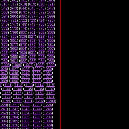
 (
590
) (
591
) (
592
) (
593
) (
594
) (
595
)
 (
616
) (
617
) (
618
) (
619
) (
620
) (
621
)
 (
642
) (
643
) (
644
) (
645
) (
646
) (
647
)
 (
668
) (
669
) (
670
) (
671
) (
672
) (
673
)
 (
694
) (
695
) (
696
) (
697
) (
698
) (
699
)
 (
720
) (
721
) (
722
) (
723
) (
724
) (
725
)
 (
746
) (
747
) (
748
) (
749
) (
750
) (
751
)
 (
772
) (
773
) (
774
) (
775
) (
776
) (
777
)
 (
798
) (
799
) (
800
) (
801
) (
802
) (
803
)
 (
824
) (
825
) (
826
) (
827
) (
828
) (
829
)
 (
850
) (
851
) (
852
) (
853
) (
854
) (
855
)
 (
876
) (
877
) (
878
) (
879
) (
880
) (
881
)
 (
902
) (
903
) (
904
) (
905
) (
906
) (
907
)
 (
928
) (
929
) (
930
) (
931
) (
932
) (
933
)
 (
954
) (
955
) (
956
) (
957
) (
958
) (
959
)
 (
980
) (
981
) (
982
) (
983
) (
984
) (
985
)
 (
1005
) (
1006
) (
1007
) (
1008
) (
1009
)
1026
) (
1027
) (
1028
) (
1029
) (
1030
)
1047
) (
1048
) (
1049
) (
1050
) (
1051
)
1068
) (
1069
) (
1070
) (
1071
) (
1072
)
1089
) (
1090
) (
1091
) (
1092
) (
1093
)
0
) (
1111
) (
1112
) (
1113
) (
1114
) (
1115
)
) (
1133
) (
1134
) (
1135
) (
1136
) (
1137
)
) (
1155
) (
1156
) (
1157
) (
1158
) (
1159
)
) (
1177
) (
1178
) (
1179
) (
1180
) (
1181
)
) (
1199
) (
1200
) (
1201
) (
1202
) (
1203
)
1220
) (
1221
) (
1222
) (
1223
) (
1224
)
1241
) (
1242
) (
1243
) (
1244
) (
1245
)
1262
) (
1263
) (
1264
) (
1265
) (
1266
)
1283
) (
1284
) (
1285
) (
1286
) (
1287
)
1304
) (
1305
) (
1306
) (
1307
) (
1308
)
1325
) (
1326
) (
1327
) (
1328
) (
1329
)