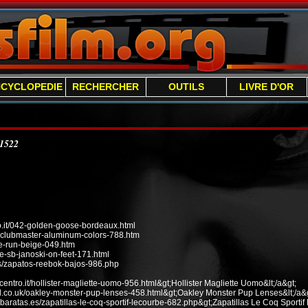
NCYCLOPEDIE
RECHERCHER
OUTILS
LIVRE D'OR
/1522
it/042-golden-goose-bordeaux.html
n-clubmaster-aluminum-colors-788.htm
ee-run-beige-049.htm
e-sb-janoski-on-feet-171.html
s/zapatos-reebok-bajos-986.php
ecentro.it/hollister-magliette-uomo-956.html&gt;Hollister Magliette Uomo&lt;/a&gt;
od.co.uk/oakley-monster-pup-lenses-458.html&gt;Oakley Monster Pup Lenses&lt;/a&g
baratas.es/zapatillas-le-coq-sportif-lecourbe-682.php&gt;Zapatillas Le Coq Sportif