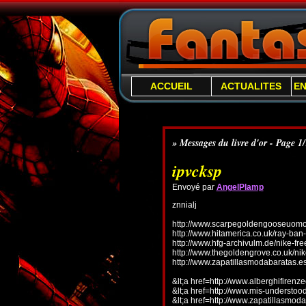
ACCUEIL
ACTUALITES
E
» Messages du livre d'or - Page 1
ipvcksp
Envoyé par
AngelPlamp
znnialj
http://www.scarpegoldengooseuomo.
http://www.hitamerica.co.uk/ray-ba
http://www.hfg-archivulm.de/nike-fr
http://www.thegoldengrove.co.uk/nik
http://www.zapatillasmodabaratas.e
&lt;a href=http://www.alberghifirenz
&lt;a href=http://www.mis-understo
&lt;a href=http://www.zapatillasmoda