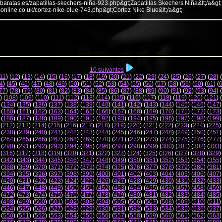
abaratas.es/zapatillas-skechers-niña-923.php&gt;Zapatillas Skechers Niña&lt;/a&gt;
sonline.co.uk/cortez-nike-blue-743.php&gt;Cortez Nike Blue&lt;/a&gt;
10 suivantes
11
) (
12
) (
13
) (
14
) (
15
) (
16
) (
17
) (
18
) (
19
) (
20
) (
21
) (
22
) (
23
) (
24
) (
25
) (
26
) (
27
) (
28
) (
4
) (
45
) (
46
) (
47
) (
48
) (
49
) (
50
) (
51
) (
52
) (
53
) (
54
) (
55
) (
56
) (
57
) (
58
) (
59
) (
60
) (
61
) (
77
) (
78
) (
79
) (
80
) (
81
) (
82
) (
83
) (
84
) (
85
) (
86
) (
87
) (
88
) (
89
) (
90
) (
91
) (
92
) (
93
) (
94
) (
) (
108
) (
109
) (
110
) (
111
) (
112
) (
113
) (
114
) (
115
) (
116
) (
117
) (
118
) (
119
) (
120
) (
121
) (
 (
134
) (
135
) (
136
) (
137
) (
138
) (
139
) (
140
) (
141
) (
142
) (
143
) (
144
) (
145
) (
146
) (
147
)
 (
160
) (
161
) (
162
) (
163
) (
164
) (
165
) (
166
) (
167
) (
168
) (
169
) (
170
) (
171
) (
172
) (
173
)
 (
186
) (
187
) (
188
) (
189
) (
190
) (
191
) (
192
) (
193
) (
194
) (
195
) (
196
) (
197
) (
198
) (
199
)
 (
212
) (
213
) (
214
) (
215
) (
216
) (
217
) (
218
) (
219
) (
220
) (
221
) (
222
) (
223
) (
224
) (
225
)
 (
238
) (
239
) (
240
) (
241
) (
242
) (
243
) (
244
) (
245
) (
246
) (
247
) (
248
) (
249
) (
250
) (
251
)
 (
264
) (
265
) (
266
) (
267
) (
268
) (
269
) (
270
) (
271
) (
272
) (
273
) (
274
) (
275
) (
276
) (
277
)
 (
290
) (
291
) (
292
) (
293
) (
294
) (
295
) (
296
) (
297
) (
298
) (
299
) (
300
) (
301
) (
302
) (
303
)
 (
316
) (
317
) (
318
) (
319
) (
320
) (
321
) (
322
) (
323
) (
324
) (
325
) (
326
) (
327
) (
328
) (
329
)
 (
342
) (
343
) (
344
) (
345
) (
346
) (
347
) (
348
) (
349
) (
350
) (
351
) (
352
) (
353
) (
354
) (
355
)
 (
368
) (
369
) (
370
) (
371
) (
372
) (
373
) (
374
) (
375
) (
376
) (
377
) (
378
) (
379
) (
380
) (
381
)
 (
394
) (
395
) (
396
) (
397
) (
398
) (
399
) (
400
) (
401
) (
402
) (
403
) (
404
) (
405
) (
406
) (
407
)
 (
420
) (
421
) (
422
) (
423
) (
424
) (
425
) (
426
) (
427
) (
428
) (
429
) (
430
) (
431
) (
432
) (
433
)
 (
446
) (
447
) (
448
) (
449
) (
450
) (
451
) (
452
) (
453
) (
454
) (
455
) (
456
) (
457
) (
458
) (
459
)
 (
472
) (
473
) (
474
) (
475
) (
476
) (
477
) (
478
) (
479
) (
480
) (
481
) (
482
) (
483
) (
484
) (
485
)
 (
498
) (
499
) (
500
) (
501
) (
502
) (
503
) (
504
) (
505
) (
506
) (
507
) (
508
) (
509
) (
510
) (
511
)
 (
524
) (
525
) (
526
) (
527
) (
528
) (
529
) (
530
) (
531
) (
532
) (
533
) (
534
) (
535
) (
536
) (
537
)
 (
550
) (
551
) (
552
) (
553
) (
554
) (
555
) (
556
) (
557
) (
558
) (
559
) (
560
) (
561
) (
562
) (
563
)