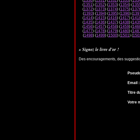
(
1330
) (
1331
) (
1332
) (
1333
) (
133
(
1351
) (
1352
) (
1353
) (
1354
) (
135
(
1372
) (
1373
) (
1374
) (
1375
) (
137
(
1393
) (
1394
) (
1395
) (
1396
) (
139
(
1414
) (
1415
) (
1416
) (
1417
) (
141
(
1435
) (
1436
) (
1437
) (
1438
) (
143
(
1456
) (
1457
) (
1458
) (
1459
) (
146
(
1477
) (
1478
) (
1479
) (
1480
) (
148
(
1498
) (
1499
) (
1500
) (
1501
) (
150
» Signez le livre d'or !
Des encouragements, des suggestions
Pseudo
Email :
Titre 
Votre 