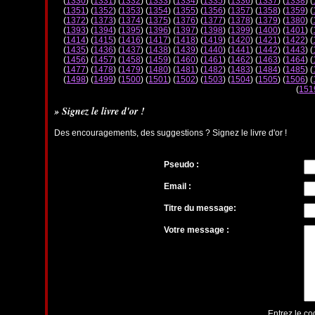
(
1330
) (
1331
) (
1332
) (
1333
) (
1334
) (
1335
) (
1336
) (
1337
) (
1338
) (
(
1351
) (
1352
) (
1353
) (
1354
) (
1355
) (
1356
) (
1357
) (
1358
) (
1359
) (
(
1372
) (
1373
) (
1374
) (
1375
) (
1376
) (
1377
) (
1378
) (
1379
) (
1380
) (
(
1393
) (
1394
) (
1395
) (
1396
) (
1397
) (
1398
) (
1399
) (
1400
) (
1401
) (
(
1414
) (
1415
) (
1416
) (
1417
) (
1418
) (
1419
) (
1420
) (
1421
) (
1422
) (
(
1435
) (
1436
) (
1437
) (
1438
) (
1439
) (
1440
) (
1441
) (
1442
) (
1443
) (
(
1456
) (
1457
) (
1458
) (
1459
) (
1460
) (
1461
) (
1462
) (
1463
) (
1464
) (
(
1477
) (
1478
) (
1479
) (
1480
) (
1481
) (
1482
) (
1483
) (
1484
) (
1485
) (
(
1498
) (
1499
) (
1500
) (
1501
) (
1502
) (
1503
) (
1504
) (
1505
) (
1506
) (
(
151
» Signez le livre d'or !
Des encouragements, des suggestions ? Signez le livre d'or !
Pseudo :
Email :
Titre du message:
Votre message :
Entrez le co