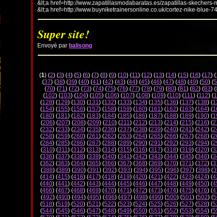
&lt;a href=http://www.zapatillasmodabaratas.es/zapatillas-skechers-
&lt;a href=http://www.buyniketrainersonline.co.uk/cortez-nike-blue-7
Super site!
Envoyé par
balisong
(
1
) (
2
) (
3
) (
4
) (
5
) (
6
) (
7
) (
8
) (
9
) (
10
) (
11
) (
12
) (
13
) (
14
) (
15
) (
16
) (
17
) (
(
37
) (
38
) (
39
) (
40
) (
41
) (
42
) (
43
) (
44
) (
45
) (
46
) (
47
) (
48
) (
49
) (
50
) (
5
(
70
) (
71
) (
72
) (
73
) (
74
) (
75
) (
76
) (
77
) (
78
) (
79
) (
80
) (
81
) (
82
) (
83
) (
(
102
) (
103
) (
104
) (
105
) (
106
) (
107
) (
108
) (
109
) (
110
) (
111
) (
112
) (
1
(
128
) (
129
) (
130
) (
131
) (
132
) (
133
) (
134
) (
135
) (
136
) (
137
) (
138
) (
1
(
154
) (
155
) (
156
) (
157
) (
158
) (
159
) (
160
) (
161
) (
162
) (
163
) (
164
) (
1
(
180
) (
181
) (
182
) (
183
) (
184
) (
185
) (
186
) (
187
) (
188
) (
189
) (
190
) (
1
(
206
) (
207
) (
208
) (
209
) (
210
) (
211
) (
212
) (
213
) (
214
) (
215
) (
216
) (
2
(
232
) (
233
) (
234
) (
235
) (
236
) (
237
) (
238
) (
239
) (
240
) (
241
) (
242
) (
2
(
258
) (
259
) (
260
) (
261
) (
262
) (
263
) (
264
) (
265
) (
266
) (
267
) (
268
) (
2
(
284
) (
285
) (
286
) (
287
) (
288
) (
289
) (
290
) (
291
) (
292
) (
293
) (
294
) (
2
(
310
) (
311
) (
312
) (
313
) (
314
) (
315
) (
316
) (
317
) (
318
) (
319
) (
320
) (
3
(
336
) (
337
) (
338
) (
339
) (
340
) (
341
) (
342
) (
343
) (
344
) (
345
) (
346
) (
3
(
362
) (
363
) (
364
) (
365
) (
366
) (
367
) (
368
) (
369
) (
370
) (
371
) (
372
) (
3
(
388
) (
389
) (
390
) (
391
) (
392
) (
393
) (
394
) (
395
) (
396
) (
397
) (
398
) (
3
(
414
) (
415
) (
416
) (
417
) (
418
) (
419
) (
420
) (
421
) (
422
) (
423
) (
424
) (
4
(
440
) (
441
) (
442
) (
443
) (
444
) (
445
) (
446
) (
447
) (
448
) (
449
) (
450
) (
4
(
466
) (
467
) (
468
) (
469
) (
470
) (
471
) (
472
) (
473
) (
474
) (
475
) (
476
) (
4
(
492
) (
493
) (
494
) (
495
) (
496
) (
497
) (
498
) (
499
) (
500
) (
501
) (
502
) (
5
(
518
) (
519
) (
520
) (
521
) (
522
) (
523
) (
524
) (
525
) (
526
) (
527
) (
528
) (
5
(
544
) (
545
) (
546
) (
547
) (
548
) (
549
) (
550
) (
551
) (
552
) (
553
) (
554
) (
5