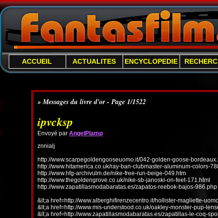
ACCUEIL
ACTUALITES
ENCYCLOPEDIE
RECHERC
» Messages du livre d'or - Page 1/1522
ipvcksp
Envoyé par
AngelPlamp
znnialj
http://www.scarpegoldengooseuomo.it/042-golden-goose-bordeaux.
http://www.hitamerica.co.uk/ray-ban-clubmaster-aluminum-colors-78
http://www.hfg-archivulm.de/nike-free-run-beige-049.htm
http://www.thegoldengrove.co.uk/nike-sb-janoski-on-feet-171.html
http://www.zapatillasmodabaratas.es/zapatos-reebok-bajos-986.php
&lt;a href=http://www.alberghifirenzecentro.it/hollister-magliette-uo
&lt;a href=http://www.mis-understood.co.uk/oakley-monster-pup-len
&lt;a href=http://www.zapatillasmodabaratas.es/zapatillas-le-coq-spo