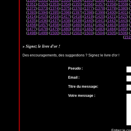
(
1330
) (
1331
) (
1332
) (
1333
) (
1334
) (
1335
) (
1336
) (
1337
) (
1338
) (
(
1351
) (
1352
) (
1353
) (
1354
) (
1355
) (
1356
) (
1357
) (
1358
) (
1359
) (
(
1372
) (
1373
) (
1374
) (
1375
) (
1376
) (
1377
) (
1378
) (
1379
) (
1380
) (
(
1393
) (
1394
) (
1395
) (
1396
) (
1397
) (
1398
) (
1399
) (
1400
) (
1401
) (
(
1414
) (
1415
) (
1416
) (
1417
) (
1418
) (
1419
) (
1420
) (
1421
) (
1422
) (
(
1435
) (
1436
) (
1437
) (
1438
) (
1439
) (
1440
) (
1441
) (
1442
) (
1443
) (
(
1456
) (
1457
) (
1458
) (
1459
) (
1460
) (
1461
) (
1462
) (
1463
) (
1464
) (
(
1477
) (
1478
) (
1479
) (
1480
) (
1481
) (
1482
) (
1483
) (
1484
) (
1485
) (
(
1498
) (
1499
) (
1500
) (
1501
) (
1502
) (
1503
) (
1504
) (
1505
) (
1506
) (
(
151
» Signez le livre d'or !
Des encouragements, des suggestions ? Signez le livre d'or !
Pseudo :
Email :
Titre du message:
Votre message :
Entrez le co