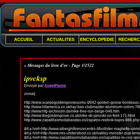
ACCUEIL
ACTUALITES
ENCYCLOPEDIE
RECHERC
» Messages du livre d'or - Page 1/1522
ipvcksp
Envoyé par
AngelPlamp
znnialj
http://www.scarpegoldengooseuomo.it/042-golden-goose-bordeaux.
http://www.hitamerica.co.uk/ray-ban-clubmaster-aluminum-colors-78
http://www.hfg-archivulm.de/nike-free-run-beige-049.htm
http://www.thegoldengrove.co.uk/nike-sb-janoski-on-feet-171.html
http://www.zapatillasmodabaratas.es/zapatos-reebok-bajos-986.php
&lt;a href=http://www.alberghifirenzecentro.it/hollister-magliette-uo
&lt;a href=http://www.mis-understood.co.uk/oakley-monster-pup-len
&lt;a href=http://www.zapatillasmodabaratas.es/zapatillas-le-coq-spo