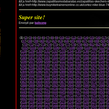
&lt;a href=http://www.zapatillasmodabaratas.es/zapatillas-skechers-
&lt;a href=http://www.buyniketrainersonline.co.uk/cortez-nike-blue-7
Super site!
Envoyé par
balisong
(
1
) (
2
) (
3
) (
4
) (
5
) (
6
) (
7
) (
8
) (
9
) (
10
) (
11
) (
12
) (
13
) (
14
) (
15
) (
16
) (
17
) (
(
37
) (
38
) (
39
) (
40
) (
41
) (
42
) (
43
) (
44
) (
45
) (
46
) (
47
) (
48
) (
49
) (
50
) (
5
(
70
) (
71
) (
72
) (
73
) (
74
) (
75
) (
76
) (
77
) (
78
) (
79
) (
80
) (
81
) (
82
) (
83
) (
(
102
) (
103
) (
104
) (
105
) (
106
) (
107
) (
108
) (
109
) (
110
) (
111
) (
112
) (
1
(
128
) (
129
) (
130
) (
131
) (
132
) (
133
) (
134
) (
135
) (
136
) (
137
) (
138
) (
1
(
154
) (
155
) (
156
) (
157
) (
158
) (
159
) (
160
) (
161
) (
162
) (
163
) (
164
) (
1
(
180
) (
181
) (
182
) (
183
) (
184
) (
185
) (
186
) (
187
) (
188
) (
189
) (
190
) (
1
(
206
) (
207
) (
208
) (
209
) (
210
) (
211
) (
212
) (
213
) (
214
) (
215
) (
216
) (
2
(
232
) (
233
) (
234
) (
235
) (
236
) (
237
) (
238
) (
239
) (
240
) (
241
) (
242
) (
2
(
258
) (
259
) (
260
) (
261
) (
262
) (
263
) (
264
) (
265
) (
266
) (
267
) (
268
) (
2
(
284
) (
285
) (
286
) (
287
) (
288
) (
289
) (
290
) (
291
) (
292
) (
293
) (
294
) (
2
(
310
) (
311
) (
312
) (
313
) (
314
) (
315
) (
316
) (
317
) (
318
) (
319
) (
320
) (
3
(
336
) (
337
) (
338
) (
339
) (
340
) (
341
) (
342
) (
343
) (
344
) (
345
) (
346
) (
3
(
362
) (
363
) (
364
) (
365
) (
366
) (
367
) (
368
) (
369
) (
370
) (
371
) (
372
) (
3
(
388
) (
389
) (
390
) (
391
) (
392
) (
393
) (
394
) (
395
) (
396
) (
397
) (
398
) (
3
(
414
) (
415
) (
416
) (
417
) (
418
) (
419
) (
420
) (
421
) (
422
) (
423
) (
424
) (
4
(
440
) (
441
) (
442
) (
443
) (
444
) (
445
) (
446
) (
447
) (
448
) (
449
) (
450
) (
4
(
466
) (
467
) (
468
) (
469
) (
470
) (
471
) (
472
) (
473
) (
474
) (
475
) (
476
) (
4
(
492
) (
493
) (
494
) (
495
) (
496
) (
497
) (
498
) (
499
) (
500
) (
501
) (
502
) (
5
(
518
) (
519
) (
520
) (
521
) (
522
) (
523
) (
524
) (
525
) (
526
) (
527
) (
528
) (
5
(
544
) (
545
) (
546
) (
547
) (
548
) (
549
) (
550
) (
551
) (
552
) (
553
) (
554
) (
5