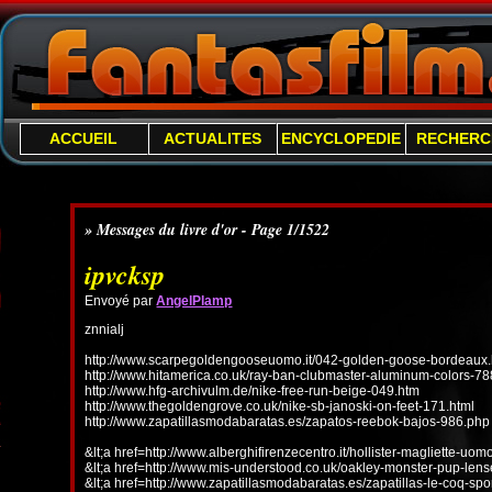
ACCUEIL
ACTUALITES
ENCYCLOPEDIE
RECHERC
» Messages du livre d'or - Page 1/1522
ipvcksp
Envoyé par
AngelPlamp
znnialj
http://www.scarpegoldengooseuomo.it/042-golden-goose-bordeaux.
http://www.hitamerica.co.uk/ray-ban-clubmaster-aluminum-colors-78
http://www.hfg-archivulm.de/nike-free-run-beige-049.htm
http://www.thegoldengrove.co.uk/nike-sb-janoski-on-feet-171.html
http://www.zapatillasmodabaratas.es/zapatos-reebok-bajos-986.php
&lt;a href=http://www.alberghifirenzecentro.it/hollister-magliette-uo
&lt;a href=http://www.mis-understood.co.uk/oakley-monster-pup-len
&lt;a href=http://www.zapatillasmodabaratas.es/zapatillas-le-coq-spo