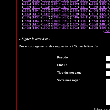
(
1330
) (
1331
) (
1332
) (
1333
) (
1334
) (
1335
) (
1336
) (
1337
) (
1338
) (
(
1351
) (
1352
) (
1353
) (
1354
) (
1355
) (
1356
) (
1357
) (
1358
) (
1359
) (
(
1372
) (
1373
) (
1374
) (
1375
) (
1376
) (
1377
) (
1378
) (
1379
) (
1380
) (
(
1393
) (
1394
) (
1395
) (
1396
) (
1397
) (
1398
) (
1399
) (
1400
) (
1401
) (
(
1414
) (
1415
) (
1416
) (
1417
) (
1418
) (
1419
) (
1420
) (
1421
) (
1422
) (
(
1435
) (
1436
) (
1437
) (
1438
) (
1439
) (
1440
) (
1441
) (
1442
) (
1443
) (
(
1456
) (
1457
) (
1458
) (
1459
) (
1460
) (
1461
) (
1462
) (
1463
) (
1464
) (
(
1477
) (
1478
) (
1479
) (
1480
) (
1481
) (
1482
) (
1483
) (
1484
) (
1485
) (
(
1498
) (
1499
) (
1500
) (
1501
) (
1502
) (
1503
) (
1504
) (
1505
) (
1506
) (
(
151
» Signez le livre d'or !
Des encouragements, des suggestions ? Signez le livre d'or !
Pseudo :
Email :
Titre du message:
Votre message :
Entrez le co