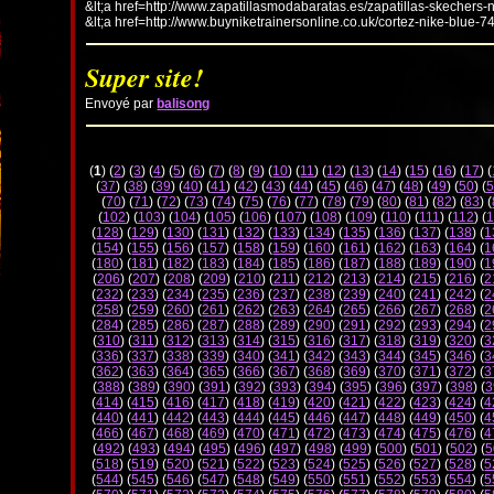
&lt;a href=http://www.zapatillasmodabaratas.es/zapatillas-skechers-
&lt;a href=http://www.buyniketrainersonline.co.uk/cortez-nike-blue-7
Super site!
Envoyé par
balisong
(
1
) (
2
) (
3
) (
4
) (
5
) (
6
) (
7
) (
8
) (
9
) (
10
) (
11
) (
12
) (
13
) (
14
) (
15
) (
16
) (
17
) (
(
37
) (
38
) (
39
) (
40
) (
41
) (
42
) (
43
) (
44
) (
45
) (
46
) (
47
) (
48
) (
49
) (
50
) (
5
(
70
) (
71
) (
72
) (
73
) (
74
) (
75
) (
76
) (
77
) (
78
) (
79
) (
80
) (
81
) (
82
) (
83
) (
(
102
) (
103
) (
104
) (
105
) (
106
) (
107
) (
108
) (
109
) (
110
) (
111
) (
112
) (
1
(
128
) (
129
) (
130
) (
131
) (
132
) (
133
) (
134
) (
135
) (
136
) (
137
) (
138
) (
1
(
154
) (
155
) (
156
) (
157
) (
158
) (
159
) (
160
) (
161
) (
162
) (
163
) (
164
) (
1
(
180
) (
181
) (
182
) (
183
) (
184
) (
185
) (
186
) (
187
) (
188
) (
189
) (
190
) (
1
(
206
) (
207
) (
208
) (
209
) (
210
) (
211
) (
212
) (
213
) (
214
) (
215
) (
216
) (
2
(
232
) (
233
) (
234
) (
235
) (
236
) (
237
) (
238
) (
239
) (
240
) (
241
) (
242
) (
2
(
258
) (
259
) (
260
) (
261
) (
262
) (
263
) (
264
) (
265
) (
266
) (
267
) (
268
) (
2
(
284
) (
285
) (
286
) (
287
) (
288
) (
289
) (
290
) (
291
) (
292
) (
293
) (
294
) (
2
(
310
) (
311
) (
312
) (
313
) (
314
) (
315
) (
316
) (
317
) (
318
) (
319
) (
320
) (
3
(
336
) (
337
) (
338
) (
339
) (
340
) (
341
) (
342
) (
343
) (
344
) (
345
) (
346
) (
3
(
362
) (
363
) (
364
) (
365
) (
366
) (
367
) (
368
) (
369
) (
370
) (
371
) (
372
) (
3
(
388
) (
389
) (
390
) (
391
) (
392
) (
393
) (
394
) (
395
) (
396
) (
397
) (
398
) (
3
(
414
) (
415
) (
416
) (
417
) (
418
) (
419
) (
420
) (
421
) (
422
) (
423
) (
424
) (
4
(
440
) (
441
) (
442
) (
443
) (
444
) (
445
) (
446
) (
447
) (
448
) (
449
) (
450
) (
4
(
466
) (
467
) (
468
) (
469
) (
470
) (
471
) (
472
) (
473
) (
474
) (
475
) (
476
) (
4
(
492
) (
493
) (
494
) (
495
) (
496
) (
497
) (
498
) (
499
) (
500
) (
501
) (
502
) (
5
(
518
) (
519
) (
520
) (
521
) (
522
) (
523
) (
524
) (
525
) (
526
) (
527
) (
528
) (
5
(
544
) (
545
) (
546
) (
547
) (
548
) (
549
) (
550
) (
551
) (
552
) (
553
) (
554
) (
5