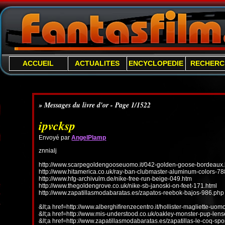
ACCUEIL
ACTUALITES
ENCYCLOPEDIE
RECHERC
» Messages du livre d'or - Page 1/1522
ipvcksp
Envoyé par
AngelPlamp
znnialj
http://www.scarpegoldengooseuomo.it/042-golden-goose-bordeaux.
http://www.hitamerica.co.uk/ray-ban-clubmaster-aluminum-colors-78
http://www.hfg-archivulm.de/nike-free-run-beige-049.htm
http://www.thegoldengrove.co.uk/nike-sb-janoski-on-feet-171.html
http://www.zapatillasmodabaratas.es/zapatos-reebok-bajos-986.php
&lt;a href=http://www.alberghifirenzecentro.it/hollister-magliette-uo
&lt;a href=http://www.mis-understood.co.uk/oakley-monster-pup-len
&lt;a href=http://www.zapatillasmodabaratas.es/zapatillas-le-coq-spo