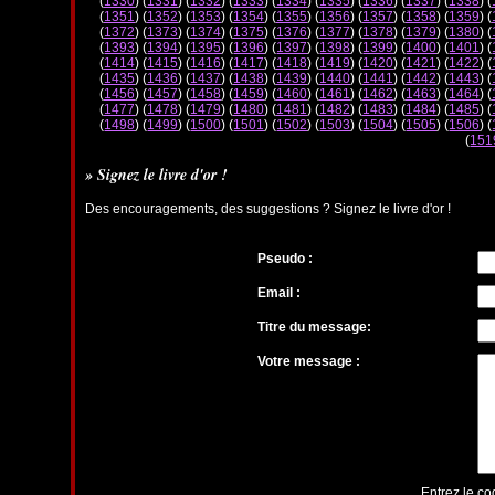
(
1330
) (
1331
) (
1332
) (
1333
) (
1334
) (
1335
) (
1336
) (
1337
) (
1338
) (
(
1351
) (
1352
) (
1353
) (
1354
) (
1355
) (
1356
) (
1357
) (
1358
) (
1359
) (
(
1372
) (
1373
) (
1374
) (
1375
) (
1376
) (
1377
) (
1378
) (
1379
) (
1380
) (
(
1393
) (
1394
) (
1395
) (
1396
) (
1397
) (
1398
) (
1399
) (
1400
) (
1401
) (
(
1414
) (
1415
) (
1416
) (
1417
) (
1418
) (
1419
) (
1420
) (
1421
) (
1422
) (
(
1435
) (
1436
) (
1437
) (
1438
) (
1439
) (
1440
) (
1441
) (
1442
) (
1443
) (
(
1456
) (
1457
) (
1458
) (
1459
) (
1460
) (
1461
) (
1462
) (
1463
) (
1464
) (
(
1477
) (
1478
) (
1479
) (
1480
) (
1481
) (
1482
) (
1483
) (
1484
) (
1485
) (
(
1498
) (
1499
) (
1500
) (
1501
) (
1502
) (
1503
) (
1504
) (
1505
) (
1506
) (
(
151
» Signez le livre d'or !
Des encouragements, des suggestions ? Signez le livre d'or !
Pseudo :
Email :
Titre du message:
Votre message :
Entrez le co