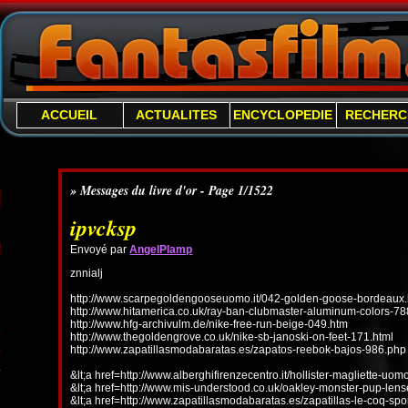
ACCUEIL
ACTUALITES
ENCYCLOPEDIE
RECHERC
» Messages du livre d'or - Page 1/1522
ipvcksp
Envoyé par
AngelPlamp
znnialj
http://www.scarpegoldengooseuomo.it/042-golden-goose-bordeaux.
http://www.hitamerica.co.uk/ray-ban-clubmaster-aluminum-colors-78
http://www.hfg-archivulm.de/nike-free-run-beige-049.htm
http://www.thegoldengrove.co.uk/nike-sb-janoski-on-feet-171.html
http://www.zapatillasmodabaratas.es/zapatos-reebok-bajos-986.php
&lt;a href=http://www.alberghifirenzecentro.it/hollister-magliette-uo
&lt;a href=http://www.mis-understood.co.uk/oakley-monster-pup-len
&lt;a href=http://www.zapatillasmodabaratas.es/zapatillas-le-coq-spo