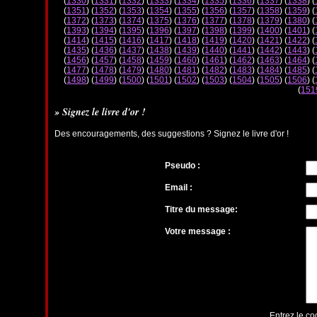
(
1330
) (
1331
) (
1332
) (
1333
) (
1334
) (
1335
) (
1336
) (
1337
) (
1338
) (
(
1351
) (
1352
) (
1353
) (
1354
) (
1355
) (
1356
) (
1357
) (
1358
) (
1359
) (
(
1372
) (
1373
) (
1374
) (
1375
) (
1376
) (
1377
) (
1378
) (
1379
) (
1380
) (
(
1393
) (
1394
) (
1395
) (
1396
) (
1397
) (
1398
) (
1399
) (
1400
) (
1401
) (
(
1414
) (
1415
) (
1416
) (
1417
) (
1418
) (
1419
) (
1420
) (
1421
) (
1422
) (
(
1435
) (
1436
) (
1437
) (
1438
) (
1439
) (
1440
) (
1441
) (
1442
) (
1443
) (
(
1456
) (
1457
) (
1458
) (
1459
) (
1460
) (
1461
) (
1462
) (
1463
) (
1464
) (
(
1477
) (
1478
) (
1479
) (
1480
) (
1481
) (
1482
) (
1483
) (
1484
) (
1485
) (
(
1498
) (
1499
) (
1500
) (
1501
) (
1502
) (
1503
) (
1504
) (
1505
) (
1506
) (
(
151
» Signez le livre d'or !
Des encouragements, des suggestions ? Signez le livre d'or !
Pseudo :
Email :
Titre du message:
Votre message :
Entrez le co