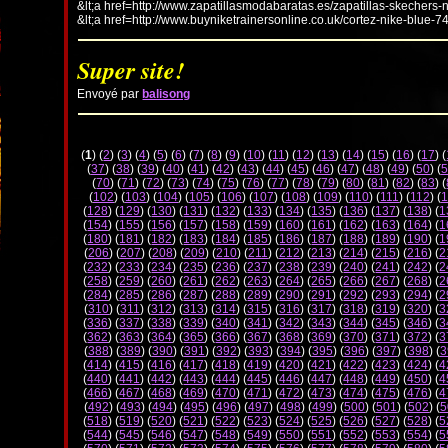
&lt;a href=http://www.zapatillasmodabaratas.es/zapatillas-skechers-
&lt;a href=http://www.buyniketrainersonline.co.uk/cortez-nike-blue-7
Super site!
Envoyé par
balisong
(
1
) (
2
) (
3
) (
4
) (
5
) (
6
) (
7
) (
8
) (
9
) (
10
) (
11
) (
12
) (
13
) (
14
) (
15
) (
16
) (
17
) (
(
37
) (
38
) (
39
) (
40
) (
41
) (
42
) (
43
) (
44
) (
45
) (
46
) (
47
) (
48
) (
49
) (
50
) (
5
(
70
) (
71
) (
72
) (
73
) (
74
) (
75
) (
76
) (
77
) (
78
) (
79
) (
80
) (
81
) (
82
) (
83
) (
(
102
) (
103
) (
104
) (
105
) (
106
) (
107
) (
108
) (
109
) (
110
) (
111
) (
112
) (
1
(
128
) (
129
) (
130
) (
131
) (
132
) (
133
) (
134
) (
135
) (
136
) (
137
) (
138
) (
1
(
154
) (
155
) (
156
) (
157
) (
158
) (
159
) (
160
) (
161
) (
162
) (
163
) (
164
) (
1
(
180
) (
181
) (
182
) (
183
) (
184
) (
185
) (
186
) (
187
) (
188
) (
189
) (
190
) (
1
(
206
) (
207
) (
208
) (
209
) (
210
) (
211
) (
212
) (
213
) (
214
) (
215
) (
216
) (
2
(
232
) (
233
) (
234
) (
235
) (
236
) (
237
) (
238
) (
239
) (
240
) (
241
) (
242
) (
2
(
258
) (
259
) (
260
) (
261
) (
262
) (
263
) (
264
) (
265
) (
266
) (
267
) (
268
) (
2
(
284
) (
285
) (
286
) (
287
) (
288
) (
289
) (
290
) (
291
) (
292
) (
293
) (
294
) (
2
(
310
) (
311
) (
312
) (
313
) (
314
) (
315
) (
316
) (
317
) (
318
) (
319
) (
320
) (
3
(
336
) (
337
) (
338
) (
339
) (
340
) (
341
) (
342
) (
343
) (
344
) (
345
) (
346
) (
3
(
362
) (
363
) (
364
) (
365
) (
366
) (
367
) (
368
) (
369
) (
370
) (
371
) (
372
) (
3
(
388
) (
389
) (
390
) (
391
) (
392
) (
393
) (
394
) (
395
) (
396
) (
397
) (
398
) (
3
(
414
) (
415
) (
416
) (
417
) (
418
) (
419
) (
420
) (
421
) (
422
) (
423
) (
424
) (
4
(
440
) (
441
) (
442
) (
443
) (
444
) (
445
) (
446
) (
447
) (
448
) (
449
) (
450
) (
4
(
466
) (
467
) (
468
) (
469
) (
470
) (
471
) (
472
) (
473
) (
474
) (
475
) (
476
) (
4
(
492
) (
493
) (
494
) (
495
) (
496
) (
497
) (
498
) (
499
) (
500
) (
501
) (
502
) (
5
(
518
) (
519
) (
520
) (
521
) (
522
) (
523
) (
524
) (
525
) (
526
) (
527
) (
528
) (
5
(
544
) (
545
) (
546
) (
547
) (
548
) (
549
) (
550
) (
551
) (
552
) (
553
) (
554
) (
5