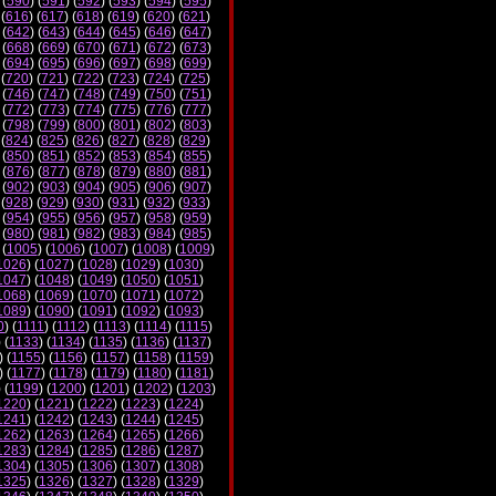
 (
590
) (
591
) (
592
) (
593
) (
594
) (
595
)
 (
616
) (
617
) (
618
) (
619
) (
620
) (
621
)
 (
642
) (
643
) (
644
) (
645
) (
646
) (
647
)
 (
668
) (
669
) (
670
) (
671
) (
672
) (
673
)
 (
694
) (
695
) (
696
) (
697
) (
698
) (
699
)
 (
720
) (
721
) (
722
) (
723
) (
724
) (
725
)
 (
746
) (
747
) (
748
) (
749
) (
750
) (
751
)
 (
772
) (
773
) (
774
) (
775
) (
776
) (
777
)
 (
798
) (
799
) (
800
) (
801
) (
802
) (
803
)
 (
824
) (
825
) (
826
) (
827
) (
828
) (
829
)
 (
850
) (
851
) (
852
) (
853
) (
854
) (
855
)
 (
876
) (
877
) (
878
) (
879
) (
880
) (
881
)
 (
902
) (
903
) (
904
) (
905
) (
906
) (
907
)
 (
928
) (
929
) (
930
) (
931
) (
932
) (
933
)
 (
954
) (
955
) (
956
) (
957
) (
958
) (
959
)
 (
980
) (
981
) (
982
) (
983
) (
984
) (
985
)
 (
1005
) (
1006
) (
1007
) (
1008
) (
1009
)
1026
) (
1027
) (
1028
) (
1029
) (
1030
)
1047
) (
1048
) (
1049
) (
1050
) (
1051
)
1068
) (
1069
) (
1070
) (
1071
) (
1072
)
1089
) (
1090
) (
1091
) (
1092
) (
1093
)
0
) (
1111
) (
1112
) (
1113
) (
1114
) (
1115
)
) (
1133
) (
1134
) (
1135
) (
1136
) (
1137
)
) (
1155
) (
1156
) (
1157
) (
1158
) (
1159
)
) (
1177
) (
1178
) (
1179
) (
1180
) (
1181
)
) (
1199
) (
1200
) (
1201
) (
1202
) (
1203
)
1220
) (
1221
) (
1222
) (
1223
) (
1224
)
1241
) (
1242
) (
1243
) (
1244
) (
1245
)
1262
) (
1263
) (
1264
) (
1265
) (
1266
)
1283
) (
1284
) (
1285
) (
1286
) (
1287
)
1304
) (
1305
) (
1306
) (
1307
) (
1308
)
1325
) (
1326
) (
1327
) (
1328
) (
1329
)