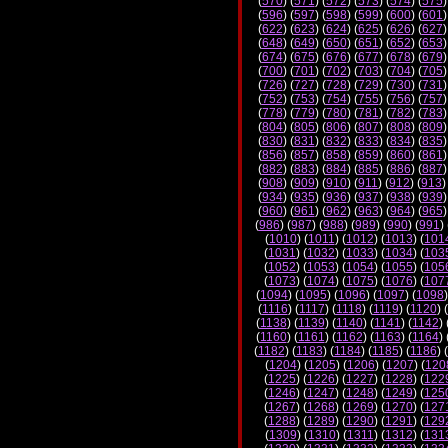
(
570
) (
571
) (
572
) (
573
) (
574
) (
575
)
(
596
) (
597
) (
598
) (
599
) (
600
) (
601
)
(
622
) (
623
) (
624
) (
625
) (
626
) (
627
)
(
648
) (
649
) (
650
) (
651
) (
652
) (
653
)
(
674
) (
675
) (
676
) (
677
) (
678
) (
679
)
(
700
) (
701
) (
702
) (
703
) (
704
) (
705
)
(
726
) (
727
) (
728
) (
729
) (
730
) (
731
)
(
752
) (
753
) (
754
) (
755
) (
756
) (
757
)
(
778
) (
779
) (
780
) (
781
) (
782
) (
783
)
(
804
) (
805
) (
806
) (
807
) (
808
) (
809
)
(
830
) (
831
) (
832
) (
833
) (
834
) (
835
)
(
856
) (
857
) (
858
) (
859
) (
860
) (
861
)
(
882
) (
883
) (
884
) (
885
) (
886
) (
887
)
(
908
) (
909
) (
910
) (
911
) (
912
) (
913
)
(
934
) (
935
) (
936
) (
937
) (
938
) (
939
)
(
960
) (
961
) (
962
) (
963
) (
964
) (
965
)
(
986
) (
987
) (
988
) (
989
) (
990
) (
991
) 
(
1010
) (
1011
) (
1012
) (
1013
) (
101
(
1031
) (
1032
) (
1033
) (
1034
) (
103
(
1052
) (
1053
) (
1054
) (
1055
) (
105
(
1073
) (
1074
) (
1075
) (
1076
) (
107
(
1094
) (
1095
) (
1096
) (
1097
) (
1098
)
(
1116
) (
1117
) (
1118
) (
1119
) (
1120
) (
(
1138
) (
1139
) (
1140
) (
1141
) (
1142
) 
(
1160
) (
1161
) (
1162
) (
1163
) (
1164
) 
(
1182
) (
1183
) (
1184
) (
1185
) (
1186
) (
(
1204
) (
1205
) (
1206
) (
1207
) (
120
(
1225
) (
1226
) (
1227
) (
1228
) (
122
(
1246
) (
1247
) (
1248
) (
1249
) (
125
(
1267
) (
1268
) (
1269
) (
1270
) (
127
(
1288
) (
1289
) (
1290
) (
1291
) (
129
(
1309
) (
1310
) (
1311
) (
1312
) (
131