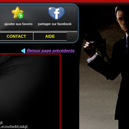
CONTACT
AIDE
Retour page précédente
t;
 Lecourbe&lt;/a&gt;