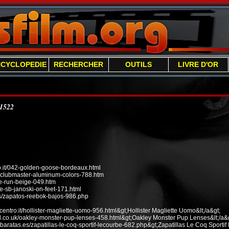
NCYCLOPEDIE
RECHERCHER
OUTILS
LIVRE D'OR
/1522
it/042-golden-goose-bordeaux.html
n-clubmaster-aluminum-colors-788.htm
ee-run-beige-049.htm
e-sb-janoski-on-feet-171.html
s/zapatos-reebok-bajos-986.php
ecentro.it/hollister-magliette-uomo-956.html&gt;Hollister Magliette Uomo&lt;/a&gt;
od.co.uk/oakley-monster-pup-lenses-458.html&gt;Oakley Monster Pup Lenses&lt;/a&g
baratas.es/zapatillas-le-coq-sportif-lecourbe-682.php&gt;Zapatillas Le Coq Sportif