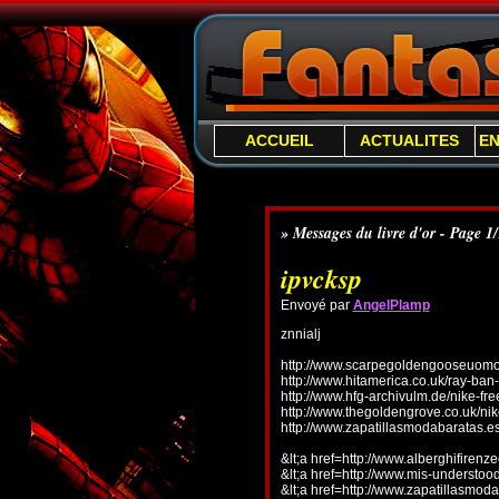
ACCUEIL
ACTUALITES
E
» Messages du livre d'or - Page 1
ipvcksp
Envoyé par
AngelPlamp
znnialj
http://www.scarpegoldengooseuomo.
http://www.hitamerica.co.uk/ray-ba
http://www.hfg-archivulm.de/nike-fr
http://www.thegoldengrove.co.uk/nik
http://www.zapatillasmodabaratas.e
&lt;a href=http://www.alberghifirenz
&lt;a href=http://www.mis-understo
&lt;a href=http://www.zapatillasmoda