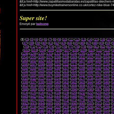
&lt;a href=http://www.zapatillasmodabaratas.es/zapatillas-skechers-
&lt;a href=http://www.buyniketrainersonline.co.uk/cortez-nike-blue-7
Super site!
Envoyé par
balisong
(
1
) (
2
) (
3
) (
4
) (
5
) (
6
) (
7
) (
8
) (
9
) (
10
) (
11
) (
12
) (
13
) (
14
) (
15
) (
16
) (
17
) (
(
37
) (
38
) (
39
) (
40
) (
41
) (
42
) (
43
) (
44
) (
45
) (
46
) (
47
) (
48
) (
49
) (
50
) (
5
(
70
) (
71
) (
72
) (
73
) (
74
) (
75
) (
76
) (
77
) (
78
) (
79
) (
80
) (
81
) (
82
) (
83
) (
(
102
) (
103
) (
104
) (
105
) (
106
) (
107
) (
108
) (
109
) (
110
) (
111
) (
112
) (
1
(
128
) (
129
) (
130
) (
131
) (
132
) (
133
) (
134
) (
135
) (
136
) (
137
) (
138
) (
1
(
154
) (
155
) (
156
) (
157
) (
158
) (
159
) (
160
) (
161
) (
162
) (
163
) (
164
) (
1
(
180
) (
181
) (
182
) (
183
) (
184
) (
185
) (
186
) (
187
) (
188
) (
189
) (
190
) (
1
(
206
) (
207
) (
208
) (
209
) (
210
) (
211
) (
212
) (
213
) (
214
) (
215
) (
216
) (
2
(
232
) (
233
) (
234
) (
235
) (
236
) (
237
) (
238
) (
239
) (
240
) (
241
) (
242
) (
2
(
258
) (
259
) (
260
) (
261
) (
262
) (
263
) (
264
) (
265
) (
266
) (
267
) (
268
) (
2
(
284
) (
285
) (
286
) (
287
) (
288
) (
289
) (
290
) (
291
) (
292
) (
293
) (
294
) (
2
(
310
) (
311
) (
312
) (
313
) (
314
) (
315
) (
316
) (
317
) (
318
) (
319
) (
320
) (
3
(
336
) (
337
) (
338
) (
339
) (
340
) (
341
) (
342
) (
343
) (
344
) (
345
) (
346
) (
3
(
362
) (
363
) (
364
) (
365
) (
366
) (
367
) (
368
) (
369
) (
370
) (
371
) (
372
) (
3
(
388
) (
389
) (
390
) (
391
) (
392
) (
393
) (
394
) (
395
) (
396
) (
397
) (
398
) (
3
(
414
) (
415
) (
416
) (
417
) (
418
) (
419
) (
420
) (
421
) (
422
) (
423
) (
424
) (
4
(
440
) (
441
) (
442
) (
443
) (
444
) (
445
) (
446
) (
447
) (
448
) (
449
) (
450
) (
4
(
466
) (
467
) (
468
) (
469
) (
470
) (
471
) (
472
) (
473
) (
474
) (
475
) (
476
) (
4
(
492
) (
493
) (
494
) (
495
) (
496
) (
497
) (
498
) (
499
) (
500
) (
501
) (
502
) (
5
(
518
) (
519
) (
520
) (
521
) (
522
) (
523
) (
524
) (
525
) (
526
) (
527
) (
528
) (
5
(
544
) (
545
) (
546
) (
547
) (
548
) (
549
) (
550
) (
551
) (
552
) (
553
) (
554
) (
5