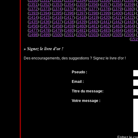
(
1330
) (
1331
) (
1332
) (
1333
) (
1334
) (
1335
) (
1336
) (
1337
) (
1338
) (
(
1351
) (
1352
) (
1353
) (
1354
) (
1355
) (
1356
) (
1357
) (
1358
) (
1359
) (
(
1372
) (
1373
) (
1374
) (
1375
) (
1376
) (
1377
) (
1378
) (
1379
) (
1380
) (
(
1393
) (
1394
) (
1395
) (
1396
) (
1397
) (
1398
) (
1399
) (
1400
) (
1401
) (
(
1414
) (
1415
) (
1416
) (
1417
) (
1418
) (
1419
) (
1420
) (
1421
) (
1422
) (
(
1435
) (
1436
) (
1437
) (
1438
) (
1439
) (
1440
) (
1441
) (
1442
) (
1443
) (
(
1456
) (
1457
) (
1458
) (
1459
) (
1460
) (
1461
) (
1462
) (
1463
) (
1464
) (
(
1477
) (
1478
) (
1479
) (
1480
) (
1481
) (
1482
) (
1483
) (
1484
) (
1485
) (
(
1498
) (
1499
) (
1500
) (
1501
) (
1502
) (
1503
) (
1504
) (
1505
) (
1506
) (
(
151
» Signez le livre d'or !
Des encouragements, des suggestions ? Signez le livre d'or !
Pseudo :
Email :
Titre du message:
Votre message :
Entrez le co