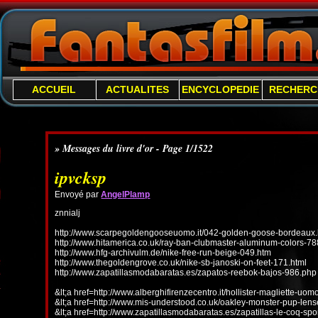
ACCUEIL
ACTUALITES
ENCYCLOPEDIE
RECHERC
» Messages du livre d'or - Page 1/1522
ipvcksp
Envoyé par
AngelPlamp
znnialj
http://www.scarpegoldengooseuomo.it/042-golden-goose-bordeaux.
http://www.hitamerica.co.uk/ray-ban-clubmaster-aluminum-colors-78
http://www.hfg-archivulm.de/nike-free-run-beige-049.htm
http://www.thegoldengrove.co.uk/nike-sb-janoski-on-feet-171.html
http://www.zapatillasmodabaratas.es/zapatos-reebok-bajos-986.php
&lt;a href=http://www.alberghifirenzecentro.it/hollister-magliette-uo
&lt;a href=http://www.mis-understood.co.uk/oakley-monster-pup-len
&lt;a href=http://www.zapatillasmodabaratas.es/zapatillas-le-coq-spo