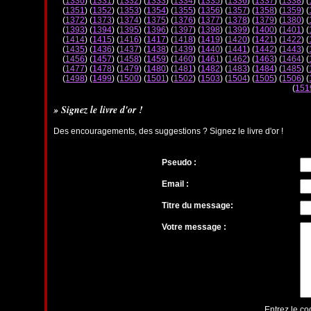
(
1330
) (
1331
) (
1332
) (
1333
) (
1334
) (
1335
) (
1336
) (
1337
) (
1338
) (
(
1351
) (
1352
) (
1353
) (
1354
) (
1355
) (
1356
) (
1357
) (
1358
) (
1359
) (
(
1372
) (
1373
) (
1374
) (
1375
) (
1376
) (
1377
) (
1378
) (
1379
) (
1380
) (
(
1393
) (
1394
) (
1395
) (
1396
) (
1397
) (
1398
) (
1399
) (
1400
) (
1401
) (
(
1414
) (
1415
) (
1416
) (
1417
) (
1418
) (
1419
) (
1420
) (
1421
) (
1422
) (
(
1435
) (
1436
) (
1437
) (
1438
) (
1439
) (
1440
) (
1441
) (
1442
) (
1443
) (
(
1456
) (
1457
) (
1458
) (
1459
) (
1460
) (
1461
) (
1462
) (
1463
) (
1464
) (
(
1477
) (
1478
) (
1479
) (
1480
) (
1481
) (
1482
) (
1483
) (
1484
) (
1485
) (
(
1498
) (
1499
) (
1500
) (
1501
) (
1502
) (
1503
) (
1504
) (
1505
) (
1506
) (
(
151
» Signez le livre d'or !
Des encouragements, des suggestions ? Signez le livre d'or !
Pseudo :
Email :
Titre du message:
Votre message :
Entrez le co