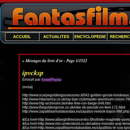
ACCUEIL
ACTUALITES
ENCYCLOPEDIE
RECHERC
» Messages du livre d'or - Page 1/1522
ipvcksp
Envoyé par
AngelPlamp
znnialj
http://www.scarpegoldengooseuomo.it/042-golden-goose-bordeaux.
http://www.hitamerica.co.uk/ray-ban-clubmaster-aluminum-colors-78
http://www.hfg-archivulm.de/nike-free-run-beige-049.htm
http://www.thegoldengrove.co.uk/nike-sb-janoski-on-feet-171.html
http://www.zapatillasmodabaratas.es/zapatos-reebok-bajos-986.php
&lt;a href=http://www.alberghifirenzecentro.it/hollister-magliette-uo
&lt;a href=http://www.mis-understood.co.uk/oakley-monster-pup-len
&lt;a href=http://www.zapatillasmodabaratas.es/zapatillas-le-coq-spo