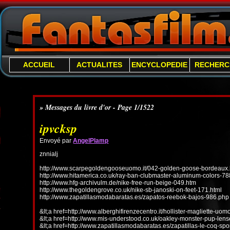
ACCUEIL
ACTUALITES
ENCYCLOPEDIE
RECHERC
» Messages du livre d'or - Page 1/1522
ipvcksp
Envoyé par
AngelPlamp
znnialj
http://www.scarpegoldengooseuomo.it/042-golden-goose-bordeaux.
http://www.hitamerica.co.uk/ray-ban-clubmaster-aluminum-colors-78
http://www.hfg-archivulm.de/nike-free-run-beige-049.htm
http://www.thegoldengrove.co.uk/nike-sb-janoski-on-feet-171.html
http://www.zapatillasmodabaratas.es/zapatos-reebok-bajos-986.php
&lt;a href=http://www.alberghifirenzecentro.it/hollister-magliette-uo
&lt;a href=http://www.mis-understood.co.uk/oakley-monster-pup-len
&lt;a href=http://www.zapatillasmodabaratas.es/zapatillas-le-coq-spo