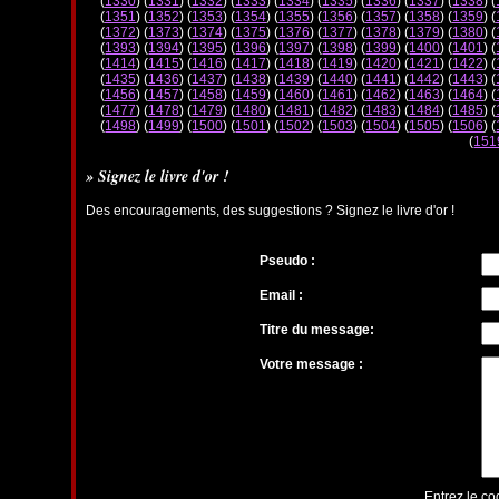
(
1330
) (
1331
) (
1332
) (
1333
) (
1334
) (
1335
) (
1336
) (
1337
) (
1338
) (
(
1351
) (
1352
) (
1353
) (
1354
) (
1355
) (
1356
) (
1357
) (
1358
) (
1359
) (
(
1372
) (
1373
) (
1374
) (
1375
) (
1376
) (
1377
) (
1378
) (
1379
) (
1380
) (
(
1393
) (
1394
) (
1395
) (
1396
) (
1397
) (
1398
) (
1399
) (
1400
) (
1401
) (
(
1414
) (
1415
) (
1416
) (
1417
) (
1418
) (
1419
) (
1420
) (
1421
) (
1422
) (
(
1435
) (
1436
) (
1437
) (
1438
) (
1439
) (
1440
) (
1441
) (
1442
) (
1443
) (
(
1456
) (
1457
) (
1458
) (
1459
) (
1460
) (
1461
) (
1462
) (
1463
) (
1464
) (
(
1477
) (
1478
) (
1479
) (
1480
) (
1481
) (
1482
) (
1483
) (
1484
) (
1485
) (
(
1498
) (
1499
) (
1500
) (
1501
) (
1502
) (
1503
) (
1504
) (
1505
) (
1506
) (
(
151
» Signez le livre d'or !
Des encouragements, des suggestions ? Signez le livre d'or !
Pseudo :
Email :
Titre du message:
Votre message :
Entrez le co