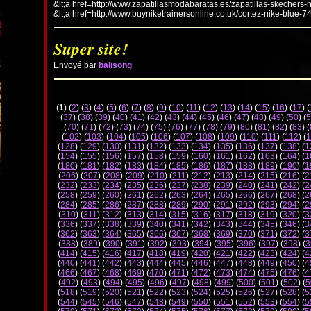
&lt;a href=http://www.zapatillasmodabaratas.es/zapatillas-skechers-
&lt;a href=http://www.buyniketrainersonline.co.uk/cortez-nike-blue-7
Super site!
Envoyé par
balisong
(
1
) (
2
) (
3
) (
4
) (
5
) (
6
) (
7
) (
8
) (
9
) (
10
) (
11
) (
12
) (
13
) (
14
) (
15
) (
16
) (
17
) (
(
37
) (
38
) (
39
) (
40
) (
41
) (
42
) (
43
) (
44
) (
45
) (
46
) (
47
) (
48
) (
49
) (
50
) (
5
(
70
) (
71
) (
72
) (
73
) (
74
) (
75
) (
76
) (
77
) (
78
) (
79
) (
80
) (
81
) (
82
) (
83
) (
(
102
) (
103
) (
104
) (
105
) (
106
) (
107
) (
108
) (
109
) (
110
) (
111
) (
112
) (
1
(
128
) (
129
) (
130
) (
131
) (
132
) (
133
) (
134
) (
135
) (
136
) (
137
) (
138
) (
1
(
154
) (
155
) (
156
) (
157
) (
158
) (
159
) (
160
) (
161
) (
162
) (
163
) (
164
) (
1
(
180
) (
181
) (
182
) (
183
) (
184
) (
185
) (
186
) (
187
) (
188
) (
189
) (
190
) (
1
(
206
) (
207
) (
208
) (
209
) (
210
) (
211
) (
212
) (
213
) (
214
) (
215
) (
216
) (
2
(
232
) (
233
) (
234
) (
235
) (
236
) (
237
) (
238
) (
239
) (
240
) (
241
) (
242
) (
2
(
258
) (
259
) (
260
) (
261
) (
262
) (
263
) (
264
) (
265
) (
266
) (
267
) (
268
) (
2
(
284
) (
285
) (
286
) (
287
) (
288
) (
289
) (
290
) (
291
) (
292
) (
293
) (
294
) (
2
(
310
) (
311
) (
312
) (
313
) (
314
) (
315
) (
316
) (
317
) (
318
) (
319
) (
320
) (
3
(
336
) (
337
) (
338
) (
339
) (
340
) (
341
) (
342
) (
343
) (
344
) (
345
) (
346
) (
3
(
362
) (
363
) (
364
) (
365
) (
366
) (
367
) (
368
) (
369
) (
370
) (
371
) (
372
) (
3
(
388
) (
389
) (
390
) (
391
) (
392
) (
393
) (
394
) (
395
) (
396
) (
397
) (
398
) (
3
(
414
) (
415
) (
416
) (
417
) (
418
) (
419
) (
420
) (
421
) (
422
) (
423
) (
424
) (
4
(
440
) (
441
) (
442
) (
443
) (
444
) (
445
) (
446
) (
447
) (
448
) (
449
) (
450
) (
4
(
466
) (
467
) (
468
) (
469
) (
470
) (
471
) (
472
) (
473
) (
474
) (
475
) (
476
) (
4
(
492
) (
493
) (
494
) (
495
) (
496
) (
497
) (
498
) (
499
) (
500
) (
501
) (
502
) (
5
(
518
) (
519
) (
520
) (
521
) (
522
) (
523
) (
524
) (
525
) (
526
) (
527
) (
528
) (
5
(
544
) (
545
) (
546
) (
547
) (
548
) (
549
) (
550
) (
551
) (
552
) (
553
) (
554
) (
5