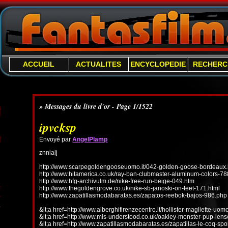
ACCUEIL
ACTUALITES
ENCYCLOPEDIE
RECHERC
» Messages du livre d'or - Page 1/1522
ipvcksp
Envoyé par
AngelPlamp
znnialj
http://www.scarpegoldengooseuomo.it/042-golden-goose-bordeaux.
http://www.hitamerica.co.uk/ray-ban-clubmaster-aluminum-colors-78
http://www.hfg-archivulm.de/nike-free-run-beige-049.htm
http://www.thegoldengrove.co.uk/nike-sb-janoski-on-feet-171.html
http://www.zapatillasmodabaratas.es/zapatos-reebok-bajos-986.php
&lt;a href=http://www.alberghifirenzecentro.it/hollister-magliette-uo
&lt;a href=http://www.mis-understood.co.uk/oakley-monster-pup-len
&lt;a href=http://www.zapatillasmodabaratas.es/zapatillas-le-coq-spo