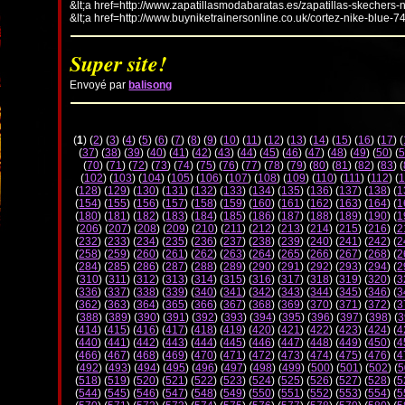
&lt;a href=http://www.zapatillasmodabaratas.es/zapatillas-skechers-
&lt;a href=http://www.buyniketrainersonline.co.uk/cortez-nike-blue-7
Super site!
Envoyé par
balisong
(
1
) (
2
) (
3
) (
4
) (
5
) (
6
) (
7
) (
8
) (
9
) (
10
) (
11
) (
12
) (
13
) (
14
) (
15
) (
16
) (
17
) (
(
37
) (
38
) (
39
) (
40
) (
41
) (
42
) (
43
) (
44
) (
45
) (
46
) (
47
) (
48
) (
49
) (
50
) (
5
(
70
) (
71
) (
72
) (
73
) (
74
) (
75
) (
76
) (
77
) (
78
) (
79
) (
80
) (
81
) (
82
) (
83
) (
(
102
) (
103
) (
104
) (
105
) (
106
) (
107
) (
108
) (
109
) (
110
) (
111
) (
112
) (
1
(
128
) (
129
) (
130
) (
131
) (
132
) (
133
) (
134
) (
135
) (
136
) (
137
) (
138
) (
1
(
154
) (
155
) (
156
) (
157
) (
158
) (
159
) (
160
) (
161
) (
162
) (
163
) (
164
) (
1
(
180
) (
181
) (
182
) (
183
) (
184
) (
185
) (
186
) (
187
) (
188
) (
189
) (
190
) (
1
(
206
) (
207
) (
208
) (
209
) (
210
) (
211
) (
212
) (
213
) (
214
) (
215
) (
216
) (
2
(
232
) (
233
) (
234
) (
235
) (
236
) (
237
) (
238
) (
239
) (
240
) (
241
) (
242
) (
2
(
258
) (
259
) (
260
) (
261
) (
262
) (
263
) (
264
) (
265
) (
266
) (
267
) (
268
) (
2
(
284
) (
285
) (
286
) (
287
) (
288
) (
289
) (
290
) (
291
) (
292
) (
293
) (
294
) (
2
(
310
) (
311
) (
312
) (
313
) (
314
) (
315
) (
316
) (
317
) (
318
) (
319
) (
320
) (
3
(
336
) (
337
) (
338
) (
339
) (
340
) (
341
) (
342
) (
343
) (
344
) (
345
) (
346
) (
3
(
362
) (
363
) (
364
) (
365
) (
366
) (
367
) (
368
) (
369
) (
370
) (
371
) (
372
) (
3
(
388
) (
389
) (
390
) (
391
) (
392
) (
393
) (
394
) (
395
) (
396
) (
397
) (
398
) (
3
(
414
) (
415
) (
416
) (
417
) (
418
) (
419
) (
420
) (
421
) (
422
) (
423
) (
424
) (
4
(
440
) (
441
) (
442
) (
443
) (
444
) (
445
) (
446
) (
447
) (
448
) (
449
) (
450
) (
4
(
466
) (
467
) (
468
) (
469
) (
470
) (
471
) (
472
) (
473
) (
474
) (
475
) (
476
) (
4
(
492
) (
493
) (
494
) (
495
) (
496
) (
497
) (
498
) (
499
) (
500
) (
501
) (
502
) (
5
(
518
) (
519
) (
520
) (
521
) (
522
) (
523
) (
524
) (
525
) (
526
) (
527
) (
528
) (
5
(
544
) (
545
) (
546
) (
547
) (
548
) (
549
) (
550
) (
551
) (
552
) (
553
) (
554
) (
5