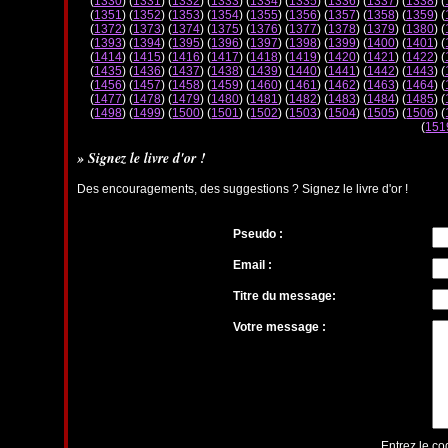
(
1330
) (
1331
) (
1332
) (
1333
) (
1334
) (
1335
) (
1336
) (
1337
) (
1338
) (
(
1351
) (
1352
) (
1353
) (
1354
) (
1355
) (
1356
) (
1357
) (
1358
) (
1359
) (
(
1372
) (
1373
) (
1374
) (
1375
) (
1376
) (
1377
) (
1378
) (
1379
) (
1380
) (
(
1393
) (
1394
) (
1395
) (
1396
) (
1397
) (
1398
) (
1399
) (
1400
) (
1401
) (
(
1414
) (
1415
) (
1416
) (
1417
) (
1418
) (
1419
) (
1420
) (
1421
) (
1422
) (
(
1435
) (
1436
) (
1437
) (
1438
) (
1439
) (
1440
) (
1441
) (
1442
) (
1443
) (
(
1456
) (
1457
) (
1458
) (
1459
) (
1460
) (
1461
) (
1462
) (
1463
) (
1464
) (
(
1477
) (
1478
) (
1479
) (
1480
) (
1481
) (
1482
) (
1483
) (
1484
) (
1485
) (
(
1498
) (
1499
) (
1500
) (
1501
) (
1502
) (
1503
) (
1504
) (
1505
) (
1506
) (
(
151
» Signez le livre d'or !
Des encouragements, des suggestions ? Signez le livre d'or !
Pseudo :
Email :
Titre du message:
Votre message :
Entrez le co