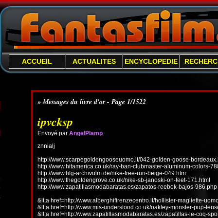
ACCUEIL
ACTUALITES
ENCYCLOPEDIE
RECHERC
» Messages du livre d'or - Page 1/1522
ipvcksp
Envoyé par
AngelPlamp
znnialj
http://www.scarpegoldengooseuomo.it/042-golden-goose-bordeaux.
http://www.hitamerica.co.uk/ray-ban-clubmaster-aluminum-colors-78
http://www.hfg-archivulm.de/nike-free-run-beige-049.htm
http://www.thegoldengrove.co.uk/nike-sb-janoski-on-feet-171.html
http://www.zapatillasmodabaratas.es/zapatos-reebok-bajos-986.php
&lt;a href=http://www.alberghifirenzecentro.it/hollister-magliette-uo
&lt;a href=http://www.mis-understood.co.uk/oakley-monster-pup-len
&lt;a href=http://www.zapatillasmodabaratas.es/zapatillas-le-coq-spo