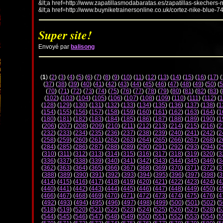
&lt;a href=http://www.zapatillasmodabaratas.es/zapatillas-skechers-
&lt;a href=http://www.buyniketrainersonline.co.uk/cortez-nike-blue-7
Super site!
Envoyé par
balisong
(
1
) (
2
) (
3
) (
4
) (
5
) (
6
) (
7
) (
8
) (
9
) (
10
) (
11
) (
12
) (
13
) (
14
) (
15
) (
16
) (
17
) (
(
37
) (
38
) (
39
) (
40
) (
41
) (
42
) (
43
) (
44
) (
45
) (
46
) (
47
) (
48
) (
49
) (
50
) (
5
(
70
) (
71
) (
72
) (
73
) (
74
) (
75
) (
76
) (
77
) (
78
) (
79
) (
80
) (
81
) (
82
) (
83
) (
(
102
) (
103
) (
104
) (
105
) (
106
) (
107
) (
108
) (
109
) (
110
) (
111
) (
112
) (
1
(
128
) (
129
) (
130
) (
131
) (
132
) (
133
) (
134
) (
135
) (
136
) (
137
) (
138
) (
1
(
154
) (
155
) (
156
) (
157
) (
158
) (
159
) (
160
) (
161
) (
162
) (
163
) (
164
) (
1
(
180
) (
181
) (
182
) (
183
) (
184
) (
185
) (
186
) (
187
) (
188
) (
189
) (
190
) (
1
(
206
) (
207
) (
208
) (
209
) (
210
) (
211
) (
212
) (
213
) (
214
) (
215
) (
216
) (
2
(
232
) (
233
) (
234
) (
235
) (
236
) (
237
) (
238
) (
239
) (
240
) (
241
) (
242
) (
2
(
258
) (
259
) (
260
) (
261
) (
262
) (
263
) (
264
) (
265
) (
266
) (
267
) (
268
) (
2
(
284
) (
285
) (
286
) (
287
) (
288
) (
289
) (
290
) (
291
) (
292
) (
293
) (
294
) (
2
(
310
) (
311
) (
312
) (
313
) (
314
) (
315
) (
316
) (
317
) (
318
) (
319
) (
320
) (
3
(
336
) (
337
) (
338
) (
339
) (
340
) (
341
) (
342
) (
343
) (
344
) (
345
) (
346
) (
3
(
362
) (
363
) (
364
) (
365
) (
366
) (
367
) (
368
) (
369
) (
370
) (
371
) (
372
) (
3
(
388
) (
389
) (
390
) (
391
) (
392
) (
393
) (
394
) (
395
) (
396
) (
397
) (
398
) (
3
(
414
) (
415
) (
416
) (
417
) (
418
) (
419
) (
420
) (
421
) (
422
) (
423
) (
424
) (
4
(
440
) (
441
) (
442
) (
443
) (
444
) (
445
) (
446
) (
447
) (
448
) (
449
) (
450
) (
4
(
466
) (
467
) (
468
) (
469
) (
470
) (
471
) (
472
) (
473
) (
474
) (
475
) (
476
) (
4
(
492
) (
493
) (
494
) (
495
) (
496
) (
497
) (
498
) (
499
) (
500
) (
501
) (
502
) (
5
(
518
) (
519
) (
520
) (
521
) (
522
) (
523
) (
524
) (
525
) (
526
) (
527
) (
528
) (
5
(
544
) (
545
) (
546
) (
547
) (
548
) (
549
) (
550
) (
551
) (
552
) (
553
) (
554
) (
5