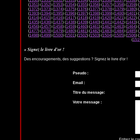
(
1330
) (
1331
) (
1332
) (
1333
) (
1334
) (
1335
) (
1336
) (
1337
) (
1338
) (
(
1351
) (
1352
) (
1353
) (
1354
) (
1355
) (
1356
) (
1357
) (
1358
) (
1359
) (
(
1372
) (
1373
) (
1374
) (
1375
) (
1376
) (
1377
) (
1378
) (
1379
) (
1380
) (
(
1393
) (
1394
) (
1395
) (
1396
) (
1397
) (
1398
) (
1399
) (
1400
) (
1401
) (
(
1414
) (
1415
) (
1416
) (
1417
) (
1418
) (
1419
) (
1420
) (
1421
) (
1422
) (
(
1435
) (
1436
) (
1437
) (
1438
) (
1439
) (
1440
) (
1441
) (
1442
) (
1443
) (
(
1456
) (
1457
) (
1458
) (
1459
) (
1460
) (
1461
) (
1462
) (
1463
) (
1464
) (
(
1477
) (
1478
) (
1479
) (
1480
) (
1481
) (
1482
) (
1483
) (
1484
) (
1485
) (
(
1498
) (
1499
) (
1500
) (
1501
) (
1502
) (
1503
) (
1504
) (
1505
) (
1506
) (
(
151
» Signez le livre d'or !
Des encouragements, des suggestions ? Signez le livre d'or !
Pseudo :
Email :
Titre du message:
Votre message :
Entrez le co