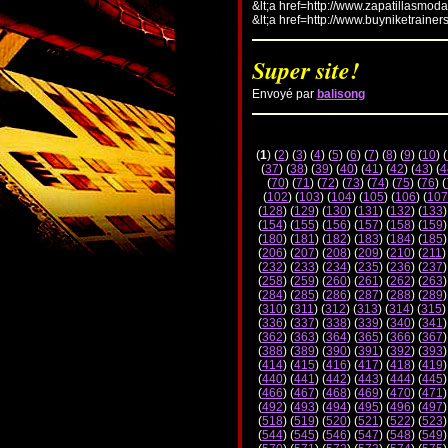
&lt;a href=http://www.zapatillasmod
&lt;a href=http://www.buyniketrainer
Super site!
Envoyé par
balisong
(
1
) (
2
) (
3
) (
4
) (
5
) (
6
) (
7
) (
8
) (
9
) (
10
) (
(
37
) (
38
) (
39
) (
40
) (
41
) (
42
) (
43
) (
4
(
70
) (
71
) (
72
) (
73
) (
74
) (
75
) (
76
) (
(
102
) (
103
) (
104
) (
105
) (
106
) (
107
(
128
) (
129
) (
130
) (
131
) (
132
) (
133
)
(
154
) (
155
) (
156
) (
157
) (
158
) (
159
)
(
180
) (
181
) (
182
) (
183
) (
184
) (
185
)
(
206
) (
207
) (
208
) (
209
) (
210
) (
211
)
(
232
) (
233
) (
234
) (
235
) (
236
) (
237
)
(
258
) (
259
) (
260
) (
261
) (
262
) (
263
)
(
284
) (
285
) (
286
) (
287
) (
288
) (
289
)
(
310
) (
311
) (
312
) (
313
) (
314
) (
315
)
(
336
) (
337
) (
338
) (
339
) (
340
) (
341
)
(
362
) (
363
) (
364
) (
365
) (
366
) (
367
)
(
388
) (
389
) (
390
) (
391
) (
392
) (
393
)
(
414
) (
415
) (
416
) (
417
) (
418
) (
419
)
(
440
) (
441
) (
442
) (
443
) (
444
) (
445
)
(
466
) (
467
) (
468
) (
469
) (
470
) (
471
)
(
492
) (
493
) (
494
) (
495
) (
496
) (
497
)
(
518
) (
519
) (
520
) (
521
) (
522
) (
523
)
(
544
) (
545
) (
546
) (
547
) (
548
) (
549
)