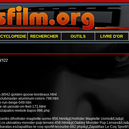
NCYCLOPEDIE
RECHERCHER
OUTILS
LIVRE D'OR
/1522
it/042-golden-goose-bordeaux.html
n-clubmaster-aluminum-colors-788.htm
ee-run-beige-049.htm
e-sb-janoski-on-feet-171.html
s/zapatos-reebok-bajos-986.php
ecentro.it/hollister-magliette-uomo-956.html&gt;Hollister Magliette Uomo&lt;/a&gt;
od.co.uk/oakley-monster-pup-lenses-458.html&gt;Oakley Monster Pup Lenses&lt;/a&g
baratas.es/zapatillas-le-coq-sportif-lecourbe-682.php&gt;Zapatillas Le Coq Sportif