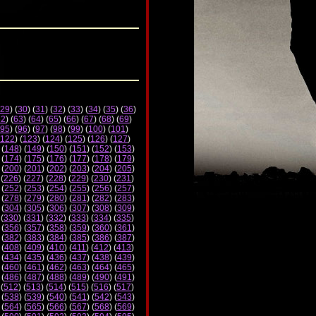
29
) (
30
) (
31
) (
32
) (
33
) (
34
) (
35
) (
36
)
62
) (
63
) (
64
) (
65
) (
66
) (
67
) (
68
) (
69
)
95
) (
96
) (
97
) (
98
) (
99
) (
100
) (
101
)
122
) (
123
) (
124
) (
125
) (
126
) (
127
)
 (
148
) (
149
) (
150
) (
151
) (
152
) (
153
)
 (
174
) (
175
) (
176
) (
177
) (
178
) (
179
)
 (
200
) (
201
) (
202
) (
203
) (
204
) (
205
)
 (
226
) (
227
) (
228
) (
229
) (
230
) (
231
)
 (
252
) (
253
) (
254
) (
255
) (
256
) (
257
)
 (
278
) (
279
) (
280
) (
281
) (
282
) (
283
)
 (
304
) (
305
) (
306
) (
307
) (
308
) (
309
)
 (
330
) (
331
) (
332
) (
333
) (
334
) (
335
)
 (
356
) (
357
) (
358
) (
359
) (
360
) (
361
)
 (
382
) (
383
) (
384
) (
385
) (
386
) (
387
)
 (
408
) (
409
) (
410
) (
411
) (
412
) (
413
)
 (
434
) (
435
) (
436
) (
437
) (
438
) (
439
)
 (
460
) (
461
) (
462
) (
463
) (
464
) (
465
)
 (
486
) (
487
) (
488
) (
489
) (
490
) (
491
)
 (
512
) (
513
) (
514
) (
515
) (
516
) (
517
)
 (
538
) (
539
) (
540
) (
541
) (
542
) (
543
)
 (
564
) (
565
) (
566
) (
567
) (
568
) (
569
)