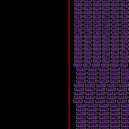
(
570
) (
571
) (
572
) (
573
) (
574
) (
575
)
(
596
) (
597
) (
598
) (
599
) (
600
) (
601
)
(
622
) (
623
) (
624
) (
625
) (
626
) (
627
)
(
648
) (
649
) (
650
) (
651
) (
652
) (
653
)
(
674
) (
675
) (
676
) (
677
) (
678
) (
679
)
(
700
) (
701
) (
702
) (
703
) (
704
) (
705
)
(
726
) (
727
) (
728
) (
729
) (
730
) (
731
)
(
752
) (
753
) (
754
) (
755
) (
756
) (
757
)
(
778
) (
779
) (
780
) (
781
) (
782
) (
783
)
(
804
) (
805
) (
806
) (
807
) (
808
) (
809
)
(
830
) (
831
) (
832
) (
833
) (
834
) (
835
)
(
856
) (
857
) (
858
) (
859
) (
860
) (
861
)
(
882
) (
883
) (
884
) (
885
) (
886
) (
887
)
(
908
) (
909
) (
910
) (
911
) (
912
) (
913
)
(
934
) (
935
) (
936
) (
937
) (
938
) (
939
)
(
960
) (
961
) (
962
) (
963
) (
964
) (
965
)
(
986
) (
987
) (
988
) (
989
) (
990
) (
991
) 
(
1010
) (
1011
) (
1012
) (
1013
) (
101
(
1031
) (
1032
) (
1033
) (
1034
) (
103
(
1052
) (
1053
) (
1054
) (
1055
) (
105
(
1073
) (
1074
) (
1075
) (
1076
) (
107
(
1094
) (
1095
) (
1096
) (
1097
) (
1098
)
(
1116
) (
1117
) (
1118
) (
1119
) (
1120
) (
(
1138
) (
1139
) (
1140
) (
1141
) (
1142
) 
(
1160
) (
1161
) (
1162
) (
1163
) (
1164
) 
(
1182
) (
1183
) (
1184
) (
1185
) (
1186
) (
(
1204
) (
1205
) (
1206
) (
1207
) (
120
(
1225
) (
1226
) (
1227
) (
1228
) (
122
(
1246
) (
1247
) (
1248
) (
1249
) (
125
(
1267
) (
1268
) (
1269
) (
1270
) (
127
(
1288
) (
1289
) (
1290
) (
1291
) (
129
(
1309
) (
1310
) (
1311
) (
1312
) (
131