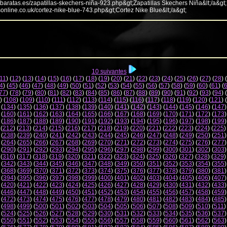
abaratas.es/zapatillas-skechers-niña-923.php&gt;Zapatillas Skechers Niña&lt;/a&gt;
sonline.co.uk/cortez-nike-blue-743.php&gt;Cortez Nike Blue&lt;/a&gt;
10 suivantes
11
) (
12
) (
13
) (
14
) (
15
) (
16
) (
17
) (
18
) (
19
) (
20
) (
21
) (
22
) (
23
) (
24
) (
25
) (
26
) (
27
) (
28
) (
4
) (
45
) (
46
) (
47
) (
48
) (
49
) (
50
) (
51
) (
52
) (
53
) (
54
) (
55
) (
56
) (
57
) (
58
) (
59
) (
60
) (
61
) (
77
) (
78
) (
79
) (
80
) (
81
) (
82
) (
83
) (
84
) (
85
) (
86
) (
87
) (
88
) (
89
) (
90
) (
91
) (
92
) (
93
) (
94
) (
) (
108
) (
109
) (
110
) (
111
) (
112
) (
113
) (
114
) (
115
) (
116
) (
117
) (
118
) (
119
) (
120
) (
121
) (
 (
134
) (
135
) (
136
) (
137
) (
138
) (
139
) (
140
) (
141
) (
142
) (
143
) (
144
) (
145
) (
146
) (
147
)
 (
160
) (
161
) (
162
) (
163
) (
164
) (
165
) (
166
) (
167
) (
168
) (
169
) (
170
) (
171
) (
172
) (
173
)
 (
186
) (
187
) (
188
) (
189
) (
190
) (
191
) (
192
) (
193
) (
194
) (
195
) (
196
) (
197
) (
198
) (
199
)
 (
212
) (
213
) (
214
) (
215
) (
216
) (
217
) (
218
) (
219
) (
220
) (
221
) (
222
) (
223
) (
224
) (
225
)
 (
238
) (
239
) (
240
) (
241
) (
242
) (
243
) (
244
) (
245
) (
246
) (
247
) (
248
) (
249
) (
250
) (
251
)
 (
264
) (
265
) (
266
) (
267
) (
268
) (
269
) (
270
) (
271
) (
272
) (
273
) (
274
) (
275
) (
276
) (
277
)
 (
290
) (
291
) (
292
) (
293
) (
294
) (
295
) (
296
) (
297
) (
298
) (
299
) (
300
) (
301
) (
302
) (
303
)
 (
316
) (
317
) (
318
) (
319
) (
320
) (
321
) (
322
) (
323
) (
324
) (
325
) (
326
) (
327
) (
328
) (
329
)
 (
342
) (
343
) (
344
) (
345
) (
346
) (
347
) (
348
) (
349
) (
350
) (
351
) (
352
) (
353
) (
354
) (
355
)
 (
368
) (
369
) (
370
) (
371
) (
372
) (
373
) (
374
) (
375
) (
376
) (
377
) (
378
) (
379
) (
380
) (
381
)
 (
394
) (
395
) (
396
) (
397
) (
398
) (
399
) (
400
) (
401
) (
402
) (
403
) (
404
) (
405
) (
406
) (
407
)
 (
420
) (
421
) (
422
) (
423
) (
424
) (
425
) (
426
) (
427
) (
428
) (
429
) (
430
) (
431
) (
432
) (
433
)
 (
446
) (
447
) (
448
) (
449
) (
450
) (
451
) (
452
) (
453
) (
454
) (
455
) (
456
) (
457
) (
458
) (
459
)
 (
472
) (
473
) (
474
) (
475
) (
476
) (
477
) (
478
) (
479
) (
480
) (
481
) (
482
) (
483
) (
484
) (
485
)
 (
498
) (
499
) (
500
) (
501
) (
502
) (
503
) (
504
) (
505
) (
506
) (
507
) (
508
) (
509
) (
510
) (
511
)
 (
524
) (
525
) (
526
) (
527
) (
528
) (
529
) (
530
) (
531
) (
532
) (
533
) (
534
) (
535
) (
536
) (
537
)
 (
550
) (
551
) (
552
) (
553
) (
554
) (
555
) (
556
) (
557
) (
558
) (
559
) (
560
) (
561
) (
562
) (
563
)