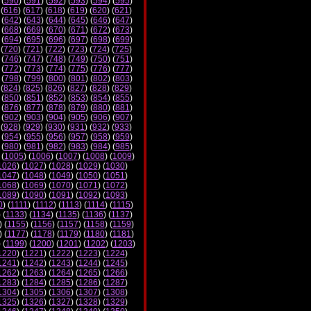
 (
590
) (
591
) (
592
) (
593
) (
594
) (
595
)
 (
616
) (
617
) (
618
) (
619
) (
620
) (
621
)
 (
642
) (
643
) (
644
) (
645
) (
646
) (
647
)
 (
668
) (
669
) (
670
) (
671
) (
672
) (
673
)
 (
694
) (
695
) (
696
) (
697
) (
698
) (
699
)
 (
720
) (
721
) (
722
) (
723
) (
724
) (
725
)
 (
746
) (
747
) (
748
) (
749
) (
750
) (
751
)
 (
772
) (
773
) (
774
) (
775
) (
776
) (
777
)
 (
798
) (
799
) (
800
) (
801
) (
802
) (
803
)
 (
824
) (
825
) (
826
) (
827
) (
828
) (
829
)
 (
850
) (
851
) (
852
) (
853
) (
854
) (
855
)
 (
876
) (
877
) (
878
) (
879
) (
880
) (
881
)
 (
902
) (
903
) (
904
) (
905
) (
906
) (
907
)
 (
928
) (
929
) (
930
) (
931
) (
932
) (
933
)
 (
954
) (
955
) (
956
) (
957
) (
958
) (
959
)
 (
980
) (
981
) (
982
) (
983
) (
984
) (
985
)
 (
1005
) (
1006
) (
1007
) (
1008
) (
1009
)
1026
) (
1027
) (
1028
) (
1029
) (
1030
)
1047
) (
1048
) (
1049
) (
1050
) (
1051
)
1068
) (
1069
) (
1070
) (
1071
) (
1072
)
1089
) (
1090
) (
1091
) (
1092
) (
1093
)
0
) (
1111
) (
1112
) (
1113
) (
1114
) (
1115
)
) (
1133
) (
1134
) (
1135
) (
1136
) (
1137
)
) (
1155
) (
1156
) (
1157
) (
1158
) (
1159
)
) (
1177
) (
1178
) (
1179
) (
1180
) (
1181
)
) (
1199
) (
1200
) (
1201
) (
1202
) (
1203
)
1220
) (
1221
) (
1222
) (
1223
) (
1224
)
1241
) (
1242
) (
1243
) (
1244
) (
1245
)
1262
) (
1263
) (
1264
) (
1265
) (
1266
)
1283
) (
1284
) (
1285
) (
1286
) (
1287
)
1304
) (
1305
) (
1306
) (
1307
) (
1308
)
1325
) (
1326
) (
1327
) (
1328
) (
1329
)