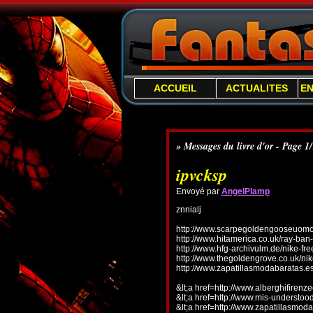
ACCUEIL
ACTUALITES
E
» Messages du livre d'or - Page 1
ipvcksp
Envoyé par
AngelPlamp
znnialj
http://www.scarpegoldengooseuomo.
http://www.hitamerica.co.uk/ray-ba
http://www.hfg-archivulm.de/nike-fr
http://www.thegoldengrove.co.uk/nik
http://www.zapatillasmodabaratas.e
&lt;a href=http://www.alberghifirenz
&lt;a href=http://www.mis-understo
&lt;a href=http://www.zapatillasmoda