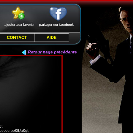
CONTACT
AIDE
Retour page précédente
t;
 Lecourbe&lt;/a&gt;