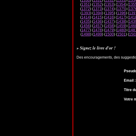
(
1330
) (
1331
) (
1332
) (
1333
) (
133
(
1351
) (
1352
) (
1353
) (
1354
) (
135
(
1372
) (
1373
) (
1374
) (
1375
) (
137
(
1393
) (
1394
) (
1395
) (
1396
) (
139
(
1414
) (
1415
) (
1416
) (
1417
) (
141
(
1435
) (
1436
) (
1437
) (
1438
) (
143
(
1456
) (
1457
) (
1458
) (
1459
) (
146
(
1477
) (
1478
) (
1479
) (
1480
) (
148
(
1498
) (
1499
) (
1500
) (
1501
) (
150
» Signez le livre d'or !
Des encouragements, des suggestions
Pseudo
Email :
Titre 
Votre 