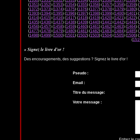
(
1330
) (
1331
) (
1332
) (
1333
) (
1334
) (
1335
) (
1336
) (
1337
) (
1338
) (
(
1351
) (
1352
) (
1353
) (
1354
) (
1355
) (
1356
) (
1357
) (
1358
) (
1359
) (
(
1372
) (
1373
) (
1374
) (
1375
) (
1376
) (
1377
) (
1378
) (
1379
) (
1380
) (
(
1393
) (
1394
) (
1395
) (
1396
) (
1397
) (
1398
) (
1399
) (
1400
) (
1401
) (
(
1414
) (
1415
) (
1416
) (
1417
) (
1418
) (
1419
) (
1420
) (
1421
) (
1422
) (
(
1435
) (
1436
) (
1437
) (
1438
) (
1439
) (
1440
) (
1441
) (
1442
) (
1443
) (
(
1456
) (
1457
) (
1458
) (
1459
) (
1460
) (
1461
) (
1462
) (
1463
) (
1464
) (
(
1477
) (
1478
) (
1479
) (
1480
) (
1481
) (
1482
) (
1483
) (
1484
) (
1485
) (
(
1498
) (
1499
) (
1500
) (
1501
) (
1502
) (
1503
) (
1504
) (
1505
) (
1506
) (
(
151
» Signez le livre d'or !
Des encouragements, des suggestions ? Signez le livre d'or !
Pseudo :
Email :
Titre du message:
Votre message :
Entrez le co