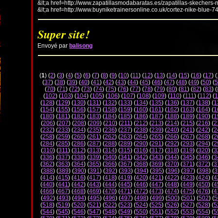
&lt;a href=http://www.zapatillasmodabaratas.es/zapatillas-skechers-
&lt;a href=http://www.buyniketrainersonline.co.uk/cortez-nike-blue-7
Super site!
Envoyé par
balisong
(
1
) (
2
) (
3
) (
4
) (
5
) (
6
) (
7
) (
8
) (
9
) (
10
) (
11
) (
12
) (
13
) (
14
) (
15
) (
16
) (
17
) (
(
37
) (
38
) (
39
) (
40
) (
41
) (
42
) (
43
) (
44
) (
45
) (
46
) (
47
) (
48
) (
49
) (
50
) (
5
(
70
) (
71
) (
72
) (
73
) (
74
) (
75
) (
76
) (
77
) (
78
) (
79
) (
80
) (
81
) (
82
) (
83
) (
(
102
) (
103
) (
104
) (
105
) (
106
) (
107
) (
108
) (
109
) (
110
) (
111
) (
112
) (
1
(
128
) (
129
) (
130
) (
131
) (
132
) (
133
) (
134
) (
135
) (
136
) (
137
) (
138
) (
1
(
154
) (
155
) (
156
) (
157
) (
158
) (
159
) (
160
) (
161
) (
162
) (
163
) (
164
) (
1
(
180
) (
181
) (
182
) (
183
) (
184
) (
185
) (
186
) (
187
) (
188
) (
189
) (
190
) (
1
(
206
) (
207
) (
208
) (
209
) (
210
) (
211
) (
212
) (
213
) (
214
) (
215
) (
216
) (
2
(
232
) (
233
) (
234
) (
235
) (
236
) (
237
) (
238
) (
239
) (
240
) (
241
) (
242
) (
2
(
258
) (
259
) (
260
) (
261
) (
262
) (
263
) (
264
) (
265
) (
266
) (
267
) (
268
) (
2
(
284
) (
285
) (
286
) (
287
) (
288
) (
289
) (
290
) (
291
) (
292
) (
293
) (
294
) (
2
(
310
) (
311
) (
312
) (
313
) (
314
) (
315
) (
316
) (
317
) (
318
) (
319
) (
320
) (
3
(
336
) (
337
) (
338
) (
339
) (
340
) (
341
) (
342
) (
343
) (
344
) (
345
) (
346
) (
3
(
362
) (
363
) (
364
) (
365
) (
366
) (
367
) (
368
) (
369
) (
370
) (
371
) (
372
) (
3
(
388
) (
389
) (
390
) (
391
) (
392
) (
393
) (
394
) (
395
) (
396
) (
397
) (
398
) (
3
(
414
) (
415
) (
416
) (
417
) (
418
) (
419
) (
420
) (
421
) (
422
) (
423
) (
424
) (
4
(
440
) (
441
) (
442
) (
443
) (
444
) (
445
) (
446
) (
447
) (
448
) (
449
) (
450
) (
4
(
466
) (
467
) (
468
) (
469
) (
470
) (
471
) (
472
) (
473
) (
474
) (
475
) (
476
) (
4
(
492
) (
493
) (
494
) (
495
) (
496
) (
497
) (
498
) (
499
) (
500
) (
501
) (
502
) (
5
(
518
) (
519
) (
520
) (
521
) (
522
) (
523
) (
524
) (
525
) (
526
) (
527
) (
528
) (
5
(
544
) (
545
) (
546
) (
547
) (
548
) (
549
) (
550
) (
551
) (
552
) (
553
) (
554
) (
5