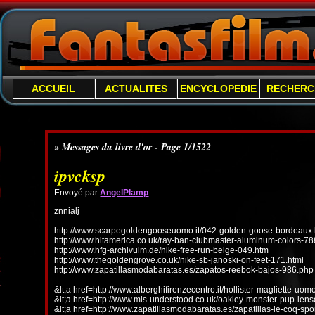
ACCUEIL
ACTUALITES
ENCYCLOPEDIE
RECHERC
» Messages du livre d'or - Page 1/1522
ipvcksp
Envoyé par
AngelPlamp
znnialj
http://www.scarpegoldengooseuomo.it/042-golden-goose-bordeaux.
http://www.hitamerica.co.uk/ray-ban-clubmaster-aluminum-colors-78
http://www.hfg-archivulm.de/nike-free-run-beige-049.htm
http://www.thegoldengrove.co.uk/nike-sb-janoski-on-feet-171.html
http://www.zapatillasmodabaratas.es/zapatos-reebok-bajos-986.php
&lt;a href=http://www.alberghifirenzecentro.it/hollister-magliette-uo
&lt;a href=http://www.mis-understood.co.uk/oakley-monster-pup-len
&lt;a href=http://www.zapatillasmodabaratas.es/zapatillas-le-coq-spo