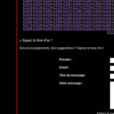
(
1330
) (
1331
) (
1332
) (
1333
) (
1334
) (
1335
) (
1336
) (
1337
) (
1338
) (
(
1351
) (
1352
) (
1353
) (
1354
) (
1355
) (
1356
) (
1357
) (
1358
) (
1359
) (
(
1372
) (
1373
) (
1374
) (
1375
) (
1376
) (
1377
) (
1378
) (
1379
) (
1380
) (
(
1393
) (
1394
) (
1395
) (
1396
) (
1397
) (
1398
) (
1399
) (
1400
) (
1401
) (
(
1414
) (
1415
) (
1416
) (
1417
) (
1418
) (
1419
) (
1420
) (
1421
) (
1422
) (
(
1435
) (
1436
) (
1437
) (
1438
) (
1439
) (
1440
) (
1441
) (
1442
) (
1443
) (
(
1456
) (
1457
) (
1458
) (
1459
) (
1460
) (
1461
) (
1462
) (
1463
) (
1464
) (
(
1477
) (
1478
) (
1479
) (
1480
) (
1481
) (
1482
) (
1483
) (
1484
) (
1485
) (
(
1498
) (
1499
) (
1500
) (
1501
) (
1502
) (
1503
) (
1504
) (
1505
) (
1506
) (
(
151
» Signez le livre d'or !
Des encouragements, des suggestions ? Signez le livre d'or !
Pseudo :
Email :
Titre du message:
Votre message :
Entrez le co