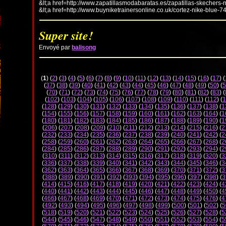
&lt;a href=http://www.zapatillasmodabaratas.es/zapatillas-skechers-
&lt;a href=http://www.buyniketrainersonline.co.uk/cortez-nike-blue-7
Super site!
Envoyé par
balisong
(
1
) (
2
) (
3
) (
4
) (
5
) (
6
) (
7
) (
8
) (
9
) (
10
) (
11
) (
12
) (
13
) (
14
) (
15
) (
16
) (
17
) (
(
37
) (
38
) (
39
) (
40
) (
41
) (
42
) (
43
) (
44
) (
45
) (
46
) (
47
) (
48
) (
49
) (
50
) (
5
(
70
) (
71
) (
72
) (
73
) (
74
) (
75
) (
76
) (
77
) (
78
) (
79
) (
80
) (
81
) (
82
) (
83
) (
(
102
) (
103
) (
104
) (
105
) (
106
) (
107
) (
108
) (
109
) (
110
) (
111
) (
112
) (
1
(
128
) (
129
) (
130
) (
131
) (
132
) (
133
) (
134
) (
135
) (
136
) (
137
) (
138
) (
1
(
154
) (
155
) (
156
) (
157
) (
158
) (
159
) (
160
) (
161
) (
162
) (
163
) (
164
) (
1
(
180
) (
181
) (
182
) (
183
) (
184
) (
185
) (
186
) (
187
) (
188
) (
189
) (
190
) (
1
(
206
) (
207
) (
208
) (
209
) (
210
) (
211
) (
212
) (
213
) (
214
) (
215
) (
216
) (
2
(
232
) (
233
) (
234
) (
235
) (
236
) (
237
) (
238
) (
239
) (
240
) (
241
) (
242
) (
2
(
258
) (
259
) (
260
) (
261
) (
262
) (
263
) (
264
) (
265
) (
266
) (
267
) (
268
) (
2
(
284
) (
285
) (
286
) (
287
) (
288
) (
289
) (
290
) (
291
) (
292
) (
293
) (
294
) (
2
(
310
) (
311
) (
312
) (
313
) (
314
) (
315
) (
316
) (
317
) (
318
) (
319
) (
320
) (
3
(
336
) (
337
) (
338
) (
339
) (
340
) (
341
) (
342
) (
343
) (
344
) (
345
) (
346
) (
3
(
362
) (
363
) (
364
) (
365
) (
366
) (
367
) (
368
) (
369
) (
370
) (
371
) (
372
) (
3
(
388
) (
389
) (
390
) (
391
) (
392
) (
393
) (
394
) (
395
) (
396
) (
397
) (
398
) (
3
(
414
) (
415
) (
416
) (
417
) (
418
) (
419
) (
420
) (
421
) (
422
) (
423
) (
424
) (
4
(
440
) (
441
) (
442
) (
443
) (
444
) (
445
) (
446
) (
447
) (
448
) (
449
) (
450
) (
4
(
466
) (
467
) (
468
) (
469
) (
470
) (
471
) (
472
) (
473
) (
474
) (
475
) (
476
) (
4
(
492
) (
493
) (
494
) (
495
) (
496
) (
497
) (
498
) (
499
) (
500
) (
501
) (
502
) (
5
(
518
) (
519
) (
520
) (
521
) (
522
) (
523
) (
524
) (
525
) (
526
) (
527
) (
528
) (
5
(
544
) (
545
) (
546
) (
547
) (
548
) (
549
) (
550
) (
551
) (
552
) (
553
) (
554
) (
5