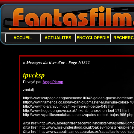
ACCUEIL
ACTUALITES
ENCYCLOPEDIE
RECHERC
» Messages du livre d'or - Page 1/1522
ipvcksp
Envoyé par
AngelPlamp
znnialj
http://www.scarpegoldengooseuomo.it/042-golden-goose-bordeaux.
http://www.hitamerica.co.uk/ray-ban-clubmaster-aluminum-colors-78
http://www.hfg-archivulm.de/nike-free-run-beige-049.htm
http://www.thegoldengrove.co.uk/nike-sb-janoski-on-feet-171.html
http://www.zapatillasmodabaratas.es/zapatos-reebok-bajos-986.php
&lt;a href=http://www.alberghifirenzecentro.it/hollister-magliette-uo
&lt;a href=http://www.mis-understood.co.uk/oakley-monster-pup-len
&lt;a href=http://www.zapatillasmodabaratas.es/zapatillas-le-coq-spo