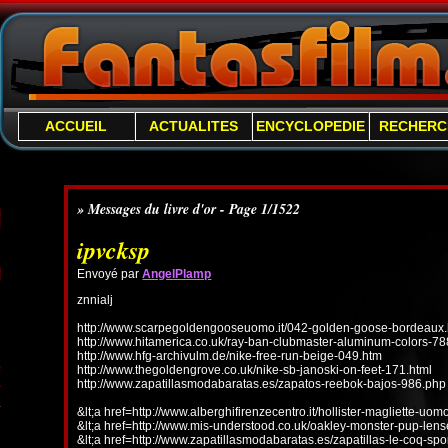
ACCUEIL
ACTUALITES
ENCYCLOPEDIE
RECHERC
» Messages du livre d'or - Page 1/1522
ipvcksp
Envoyé par
AngelPlamp
znnialj
http://www.scarpegoldengooseuomo.it/042-golden-goose-bordeaux.
http://www.hitamerica.co.uk/ray-ban-clubmaster-aluminum-colors-78
http://www.hfg-archivulm.de/nike-free-run-beige-049.htm
http://www.thegoldengrove.co.uk/nike-sb-janoski-on-feet-171.html
http://www.zapatillasmodabaratas.es/zapatos-reebok-bajos-986.php
&lt;a href=http://www.alberghifirenzecentro.it/hollister-magliette-uo
&lt;a href=http://www.mis-understood.co.uk/oakley-monster-pup-len
&lt;a href=http://www.zapatillasmodabaratas.es/zapatillas-le-coq-spo