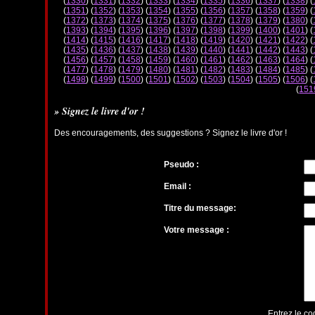
(
1330
) (
1331
) (
1332
) (
1333
) (
1334
) (
1335
) (
1336
) (
1337
) (
1338
) (
(
1351
) (
1352
) (
1353
) (
1354
) (
1355
) (
1356
) (
1357
) (
1358
) (
1359
) (
(
1372
) (
1373
) (
1374
) (
1375
) (
1376
) (
1377
) (
1378
) (
1379
) (
1380
) (
(
1393
) (
1394
) (
1395
) (
1396
) (
1397
) (
1398
) (
1399
) (
1400
) (
1401
) (
(
1414
) (
1415
) (
1416
) (
1417
) (
1418
) (
1419
) (
1420
) (
1421
) (
1422
) (
(
1435
) (
1436
) (
1437
) (
1438
) (
1439
) (
1440
) (
1441
) (
1442
) (
1443
) (
(
1456
) (
1457
) (
1458
) (
1459
) (
1460
) (
1461
) (
1462
) (
1463
) (
1464
) (
(
1477
) (
1478
) (
1479
) (
1480
) (
1481
) (
1482
) (
1483
) (
1484
) (
1485
) (
(
1498
) (
1499
) (
1500
) (
1501
) (
1502
) (
1503
) (
1504
) (
1505
) (
1506
) (
(
151
» Signez le livre d'or !
Des encouragements, des suggestions ? Signez le livre d'or !
Pseudo :
Email :
Titre du message:
Votre message :
Entrez le co