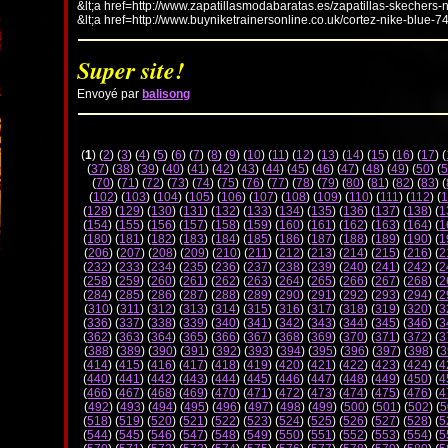
&lt;a href=http://www.zapatillasmodabaratas.es/zapatillas-skechers-
&lt;a href=http://www.buyniketrainersonline.co.uk/cortez-nike-blue-7
Super site!
Envoyé par
balisong
(
1
) (
2
) (
3
) (
4
) (
5
) (
6
) (
7
) (
8
) (
9
) (
10
) (
11
) (
12
) (
13
) (
14
) (
15
) (
16
) (
17
) (
(
37
) (
38
) (
39
) (
40
) (
41
) (
42
) (
43
) (
44
) (
45
) (
46
) (
47
) (
48
) (
49
) (
50
) (
5
(
70
) (
71
) (
72
) (
73
) (
74
) (
75
) (
76
) (
77
) (
78
) (
79
) (
80
) (
81
) (
82
) (
83
) (
(
102
) (
103
) (
104
) (
105
) (
106
) (
107
) (
108
) (
109
) (
110
) (
111
) (
112
) (
1
(
128
) (
129
) (
130
) (
131
) (
132
) (
133
) (
134
) (
135
) (
136
) (
137
) (
138
) (
1
(
154
) (
155
) (
156
) (
157
) (
158
) (
159
) (
160
) (
161
) (
162
) (
163
) (
164
) (
1
(
180
) (
181
) (
182
) (
183
) (
184
) (
185
) (
186
) (
187
) (
188
) (
189
) (
190
) (
1
(
206
) (
207
) (
208
) (
209
) (
210
) (
211
) (
212
) (
213
) (
214
) (
215
) (
216
) (
2
(
232
) (
233
) (
234
) (
235
) (
236
) (
237
) (
238
) (
239
) (
240
) (
241
) (
242
) (
2
(
258
) (
259
) (
260
) (
261
) (
262
) (
263
) (
264
) (
265
) (
266
) (
267
) (
268
) (
2
(
284
) (
285
) (
286
) (
287
) (
288
) (
289
) (
290
) (
291
) (
292
) (
293
) (
294
) (
2
(
310
) (
311
) (
312
) (
313
) (
314
) (
315
) (
316
) (
317
) (
318
) (
319
) (
320
) (
3
(
336
) (
337
) (
338
) (
339
) (
340
) (
341
) (
342
) (
343
) (
344
) (
345
) (
346
) (
3
(
362
) (
363
) (
364
) (
365
) (
366
) (
367
) (
368
) (
369
) (
370
) (
371
) (
372
) (
3
(
388
) (
389
) (
390
) (
391
) (
392
) (
393
) (
394
) (
395
) (
396
) (
397
) (
398
) (
3
(
414
) (
415
) (
416
) (
417
) (
418
) (
419
) (
420
) (
421
) (
422
) (
423
) (
424
) (
4
(
440
) (
441
) (
442
) (
443
) (
444
) (
445
) (
446
) (
447
) (
448
) (
449
) (
450
) (
4
(
466
) (
467
) (
468
) (
469
) (
470
) (
471
) (
472
) (
473
) (
474
) (
475
) (
476
) (
4
(
492
) (
493
) (
494
) (
495
) (
496
) (
497
) (
498
) (
499
) (
500
) (
501
) (
502
) (
5
(
518
) (
519
) (
520
) (
521
) (
522
) (
523
) (
524
) (
525
) (
526
) (
527
) (
528
) (
5
(
544
) (
545
) (
546
) (
547
) (
548
) (
549
) (
550
) (
551
) (
552
) (
553
) (
554
) (
5