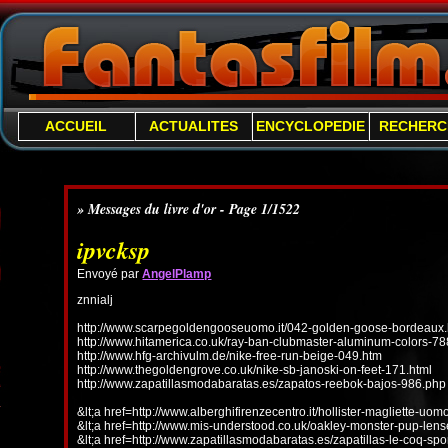
ACCUEIL
ACTUALITES
ENCYCLOPEDIE
RECHERC
» Messages du livre d'or - Page 1/1522
ipvcksp
Envoyé par
AngelPlamp
znnialj
http://www.scarpegoldengooseuomo.it/042-golden-goose-bordeaux.
http://www.hitamerica.co.uk/ray-ban-clubmaster-aluminum-colors-78
http://www.hfg-archivulm.de/nike-free-run-beige-049.htm
http://www.thegoldengrove.co.uk/nike-sb-janoski-on-feet-171.html
http://www.zapatillasmodabaratas.es/zapatos-reebok-bajos-986.php
&lt;a href=http://www.alberghifirenzecentro.it/hollister-magliette-uo
&lt;a href=http://www.mis-understood.co.uk/oakley-monster-pup-len
&lt;a href=http://www.zapatillasmodabaratas.es/zapatillas-le-coq-spo