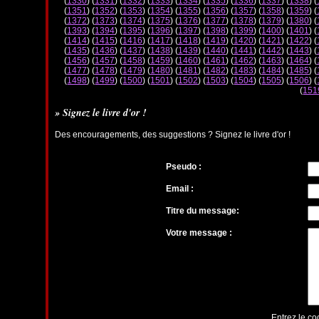
(
1330
) (
1331
) (
1332
) (
1333
) (
1334
) (
1335
) (
1336
) (
1337
) (
1338
) (
(
1351
) (
1352
) (
1353
) (
1354
) (
1355
) (
1356
) (
1357
) (
1358
) (
1359
) (
(
1372
) (
1373
) (
1374
) (
1375
) (
1376
) (
1377
) (
1378
) (
1379
) (
1380
) (
(
1393
) (
1394
) (
1395
) (
1396
) (
1397
) (
1398
) (
1399
) (
1400
) (
1401
) (
(
1414
) (
1415
) (
1416
) (
1417
) (
1418
) (
1419
) (
1420
) (
1421
) (
1422
) (
(
1435
) (
1436
) (
1437
) (
1438
) (
1439
) (
1440
) (
1441
) (
1442
) (
1443
) (
(
1456
) (
1457
) (
1458
) (
1459
) (
1460
) (
1461
) (
1462
) (
1463
) (
1464
) (
(
1477
) (
1478
) (
1479
) (
1480
) (
1481
) (
1482
) (
1483
) (
1484
) (
1485
) (
(
1498
) (
1499
) (
1500
) (
1501
) (
1502
) (
1503
) (
1504
) (
1505
) (
1506
) (
(
151
» Signez le livre d'or !
Des encouragements, des suggestions ? Signez le livre d'or !
Pseudo :
Email :
Titre du message:
Votre message :
Entrez le co