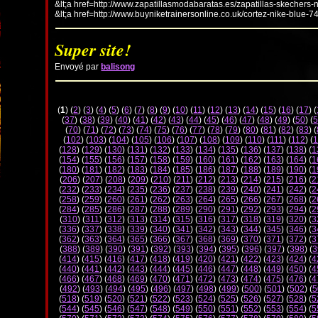
&lt;a href=http://www.zapatillasmodabaratas.es/zapatillas-skechers-
&lt;a href=http://www.buyniketrainersonline.co.uk/cortez-nike-blue-7
Super site!
Envoyé par
balisong
(
1
) (
2
) (
3
) (
4
) (
5
) (
6
) (
7
) (
8
) (
9
) (
10
) (
11
) (
12
) (
13
) (
14
) (
15
) (
16
) (
17
) (
(
37
) (
38
) (
39
) (
40
) (
41
) (
42
) (
43
) (
44
) (
45
) (
46
) (
47
) (
48
) (
49
) (
50
) (
5
(
70
) (
71
) (
72
) (
73
) (
74
) (
75
) (
76
) (
77
) (
78
) (
79
) (
80
) (
81
) (
82
) (
83
) (
(
102
) (
103
) (
104
) (
105
) (
106
) (
107
) (
108
) (
109
) (
110
) (
111
) (
112
) (
1
(
128
) (
129
) (
130
) (
131
) (
132
) (
133
) (
134
) (
135
) (
136
) (
137
) (
138
) (
1
(
154
) (
155
) (
156
) (
157
) (
158
) (
159
) (
160
) (
161
) (
162
) (
163
) (
164
) (
1
(
180
) (
181
) (
182
) (
183
) (
184
) (
185
) (
186
) (
187
) (
188
) (
189
) (
190
) (
1
(
206
) (
207
) (
208
) (
209
) (
210
) (
211
) (
212
) (
213
) (
214
) (
215
) (
216
) (
2
(
232
) (
233
) (
234
) (
235
) (
236
) (
237
) (
238
) (
239
) (
240
) (
241
) (
242
) (
2
(
258
) (
259
) (
260
) (
261
) (
262
) (
263
) (
264
) (
265
) (
266
) (
267
) (
268
) (
2
(
284
) (
285
) (
286
) (
287
) (
288
) (
289
) (
290
) (
291
) (
292
) (
293
) (
294
) (
2
(
310
) (
311
) (
312
) (
313
) (
314
) (
315
) (
316
) (
317
) (
318
) (
319
) (
320
) (
3
(
336
) (
337
) (
338
) (
339
) (
340
) (
341
) (
342
) (
343
) (
344
) (
345
) (
346
) (
3
(
362
) (
363
) (
364
) (
365
) (
366
) (
367
) (
368
) (
369
) (
370
) (
371
) (
372
) (
3
(
388
) (
389
) (
390
) (
391
) (
392
) (
393
) (
394
) (
395
) (
396
) (
397
) (
398
) (
3
(
414
) (
415
) (
416
) (
417
) (
418
) (
419
) (
420
) (
421
) (
422
) (
423
) (
424
) (
4
(
440
) (
441
) (
442
) (
443
) (
444
) (
445
) (
446
) (
447
) (
448
) (
449
) (
450
) (
4
(
466
) (
467
) (
468
) (
469
) (
470
) (
471
) (
472
) (
473
) (
474
) (
475
) (
476
) (
4
(
492
) (
493
) (
494
) (
495
) (
496
) (
497
) (
498
) (
499
) (
500
) (
501
) (
502
) (
5
(
518
) (
519
) (
520
) (
521
) (
522
) (
523
) (
524
) (
525
) (
526
) (
527
) (
528
) (
5
(
544
) (
545
) (
546
) (
547
) (
548
) (
549
) (
550
) (
551
) (
552
) (
553
) (
554
) (
5