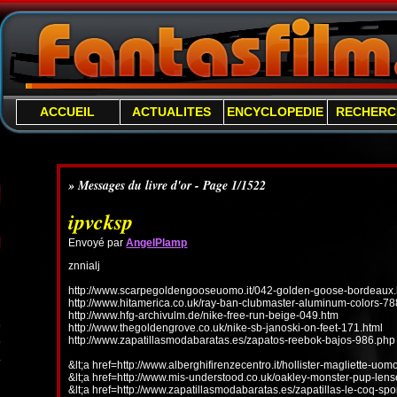
ACCUEIL
ACTUALITES
ENCYCLOPEDIE
RECHERC
» Messages du livre d'or - Page 1/1522
ipvcksp
Envoyé par
AngelPlamp
znnialj
http://www.scarpegoldengooseuomo.it/042-golden-goose-bordeaux.
http://www.hitamerica.co.uk/ray-ban-clubmaster-aluminum-colors-78
http://www.hfg-archivulm.de/nike-free-run-beige-049.htm
http://www.thegoldengrove.co.uk/nike-sb-janoski-on-feet-171.html
http://www.zapatillasmodabaratas.es/zapatos-reebok-bajos-986.php
&lt;a href=http://www.alberghifirenzecentro.it/hollister-magliette-uo
&lt;a href=http://www.mis-understood.co.uk/oakley-monster-pup-len
&lt;a href=http://www.zapatillasmodabaratas.es/zapatillas-le-coq-spo