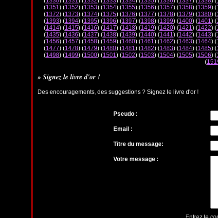
(
1330
) (
1331
) (
1332
) (
1333
) (
1334
) (
1335
) (
1336
) (
1337
) (
1338
) (
(
1351
) (
1352
) (
1353
) (
1354
) (
1355
) (
1356
) (
1357
) (
1358
) (
1359
) (
(
1372
) (
1373
) (
1374
) (
1375
) (
1376
) (
1377
) (
1378
) (
1379
) (
1380
) (
(
1393
) (
1394
) (
1395
) (
1396
) (
1397
) (
1398
) (
1399
) (
1400
) (
1401
) (
(
1414
) (
1415
) (
1416
) (
1417
) (
1418
) (
1419
) (
1420
) (
1421
) (
1422
) (
(
1435
) (
1436
) (
1437
) (
1438
) (
1439
) (
1440
) (
1441
) (
1442
) (
1443
) (
(
1456
) (
1457
) (
1458
) (
1459
) (
1460
) (
1461
) (
1462
) (
1463
) (
1464
) (
(
1477
) (
1478
) (
1479
) (
1480
) (
1481
) (
1482
) (
1483
) (
1484
) (
1485
) (
(
1498
) (
1499
) (
1500
) (
1501
) (
1502
) (
1503
) (
1504
) (
1505
) (
1506
) (
(
151
» Signez le livre d'or !
Des encouragements, des suggestions ? Signez le livre d'or !
Pseudo :
Email :
Titre du message:
Votre message :
Entrez le co