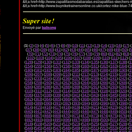
&lt;a href=http://www.zapatillasmodabaratas.es/zapatillas-skechers-
&lt;a href=http://www.buyniketrainersonline.co.uk/cortez-nike-blue-7
Super site!
Envoyé par
balisong
(
1
) (
2
) (
3
) (
4
) (
5
) (
6
) (
7
) (
8
) (
9
) (
10
) (
11
) (
12
) (
13
) (
14
) (
15
) (
16
) (
17
) (
(
37
) (
38
) (
39
) (
40
) (
41
) (
42
) (
43
) (
44
) (
45
) (
46
) (
47
) (
48
) (
49
) (
50
) (
5
(
70
) (
71
) (
72
) (
73
) (
74
) (
75
) (
76
) (
77
) (
78
) (
79
) (
80
) (
81
) (
82
) (
83
) (
(
102
) (
103
) (
104
) (
105
) (
106
) (
107
) (
108
) (
109
) (
110
) (
111
) (
112
) (
1
(
128
) (
129
) (
130
) (
131
) (
132
) (
133
) (
134
) (
135
) (
136
) (
137
) (
138
) (
1
(
154
) (
155
) (
156
) (
157
) (
158
) (
159
) (
160
) (
161
) (
162
) (
163
) (
164
) (
1
(
180
) (
181
) (
182
) (
183
) (
184
) (
185
) (
186
) (
187
) (
188
) (
189
) (
190
) (
1
(
206
) (
207
) (
208
) (
209
) (
210
) (
211
) (
212
) (
213
) (
214
) (
215
) (
216
) (
2
(
232
) (
233
) (
234
) (
235
) (
236
) (
237
) (
238
) (
239
) (
240
) (
241
) (
242
) (
2
(
258
) (
259
) (
260
) (
261
) (
262
) (
263
) (
264
) (
265
) (
266
) (
267
) (
268
) (
2
(
284
) (
285
) (
286
) (
287
) (
288
) (
289
) (
290
) (
291
) (
292
) (
293
) (
294
) (
2
(
310
) (
311
) (
312
) (
313
) (
314
) (
315
) (
316
) (
317
) (
318
) (
319
) (
320
) (
3
(
336
) (
337
) (
338
) (
339
) (
340
) (
341
) (
342
) (
343
) (
344
) (
345
) (
346
) (
3
(
362
) (
363
) (
364
) (
365
) (
366
) (
367
) (
368
) (
369
) (
370
) (
371
) (
372
) (
3
(
388
) (
389
) (
390
) (
391
) (
392
) (
393
) (
394
) (
395
) (
396
) (
397
) (
398
) (
3
(
414
) (
415
) (
416
) (
417
) (
418
) (
419
) (
420
) (
421
) (
422
) (
423
) (
424
) (
4
(
440
) (
441
) (
442
) (
443
) (
444
) (
445
) (
446
) (
447
) (
448
) (
449
) (
450
) (
4
(
466
) (
467
) (
468
) (
469
) (
470
) (
471
) (
472
) (
473
) (
474
) (
475
) (
476
) (
4
(
492
) (
493
) (
494
) (
495
) (
496
) (
497
) (
498
) (
499
) (
500
) (
501
) (
502
) (
5
(
518
) (
519
) (
520
) (
521
) (
522
) (
523
) (
524
) (
525
) (
526
) (
527
) (
528
) (
5
(
544
) (
545
) (
546
) (
547
) (
548
) (
549
) (
550
) (
551
) (
552
) (
553
) (
554
) (
5