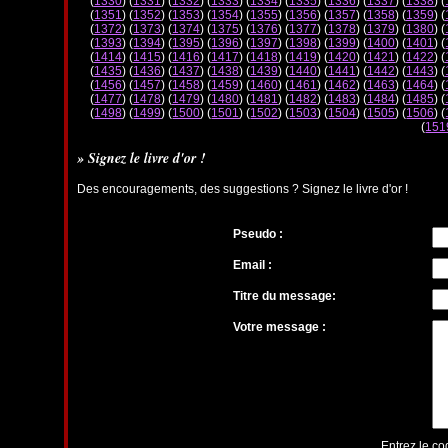
(
1330
) (
1331
) (
1332
) (
1333
) (
1334
) (
1335
) (
1336
) (
1337
) (
1338
) (
(
1351
) (
1352
) (
1353
) (
1354
) (
1355
) (
1356
) (
1357
) (
1358
) (
1359
) (
(
1372
) (
1373
) (
1374
) (
1375
) (
1376
) (
1377
) (
1378
) (
1379
) (
1380
) (
(
1393
) (
1394
) (
1395
) (
1396
) (
1397
) (
1398
) (
1399
) (
1400
) (
1401
) (
(
1414
) (
1415
) (
1416
) (
1417
) (
1418
) (
1419
) (
1420
) (
1421
) (
1422
) (
(
1435
) (
1436
) (
1437
) (
1438
) (
1439
) (
1440
) (
1441
) (
1442
) (
1443
) (
(
1456
) (
1457
) (
1458
) (
1459
) (
1460
) (
1461
) (
1462
) (
1463
) (
1464
) (
(
1477
) (
1478
) (
1479
) (
1480
) (
1481
) (
1482
) (
1483
) (
1484
) (
1485
) (
(
1498
) (
1499
) (
1500
) (
1501
) (
1502
) (
1503
) (
1504
) (
1505
) (
1506
) (
(
151
» Signez le livre d'or !
Des encouragements, des suggestions ? Signez le livre d'or !
Pseudo :
Email :
Titre du message:
Votre message :
Entrez le co