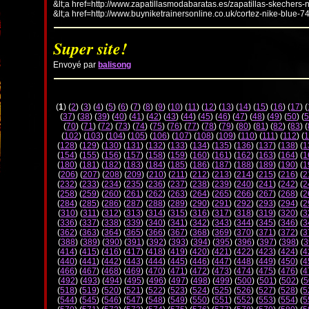
&lt;a href=http://www.zapatillasmodabaratas.es/zapatillas-skechers-
&lt;a href=http://www.buyniketrainersonline.co.uk/cortez-nike-blue-7
Super site!
Envoyé par
balisong
(
1
) (
2
) (
3
) (
4
) (
5
) (
6
) (
7
) (
8
) (
9
) (
10
) (
11
) (
12
) (
13
) (
14
) (
15
) (
16
) (
17
) (
(
37
) (
38
) (
39
) (
40
) (
41
) (
42
) (
43
) (
44
) (
45
) (
46
) (
47
) (
48
) (
49
) (
50
) (
5
(
70
) (
71
) (
72
) (
73
) (
74
) (
75
) (
76
) (
77
) (
78
) (
79
) (
80
) (
81
) (
82
) (
83
) (
(
102
) (
103
) (
104
) (
105
) (
106
) (
107
) (
108
) (
109
) (
110
) (
111
) (
112
) (
1
(
128
) (
129
) (
130
) (
131
) (
132
) (
133
) (
134
) (
135
) (
136
) (
137
) (
138
) (
1
(
154
) (
155
) (
156
) (
157
) (
158
) (
159
) (
160
) (
161
) (
162
) (
163
) (
164
) (
1
(
180
) (
181
) (
182
) (
183
) (
184
) (
185
) (
186
) (
187
) (
188
) (
189
) (
190
) (
1
(
206
) (
207
) (
208
) (
209
) (
210
) (
211
) (
212
) (
213
) (
214
) (
215
) (
216
) (
2
(
232
) (
233
) (
234
) (
235
) (
236
) (
237
) (
238
) (
239
) (
240
) (
241
) (
242
) (
2
(
258
) (
259
) (
260
) (
261
) (
262
) (
263
) (
264
) (
265
) (
266
) (
267
) (
268
) (
2
(
284
) (
285
) (
286
) (
287
) (
288
) (
289
) (
290
) (
291
) (
292
) (
293
) (
294
) (
2
(
310
) (
311
) (
312
) (
313
) (
314
) (
315
) (
316
) (
317
) (
318
) (
319
) (
320
) (
3
(
336
) (
337
) (
338
) (
339
) (
340
) (
341
) (
342
) (
343
) (
344
) (
345
) (
346
) (
3
(
362
) (
363
) (
364
) (
365
) (
366
) (
367
) (
368
) (
369
) (
370
) (
371
) (
372
) (
3
(
388
) (
389
) (
390
) (
391
) (
392
) (
393
) (
394
) (
395
) (
396
) (
397
) (
398
) (
3
(
414
) (
415
) (
416
) (
417
) (
418
) (
419
) (
420
) (
421
) (
422
) (
423
) (
424
) (
4
(
440
) (
441
) (
442
) (
443
) (
444
) (
445
) (
446
) (
447
) (
448
) (
449
) (
450
) (
4
(
466
) (
467
) (
468
) (
469
) (
470
) (
471
) (
472
) (
473
) (
474
) (
475
) (
476
) (
4
(
492
) (
493
) (
494
) (
495
) (
496
) (
497
) (
498
) (
499
) (
500
) (
501
) (
502
) (
5
(
518
) (
519
) (
520
) (
521
) (
522
) (
523
) (
524
) (
525
) (
526
) (
527
) (
528
) (
5
(
544
) (
545
) (
546
) (
547
) (
548
) (
549
) (
550
) (
551
) (
552
) (
553
) (
554
) (
5