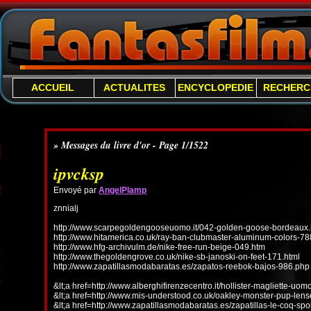
ACCUEIL
ACTUALITES
ENCYCLOPEDIE
RECHERC
» Messages du livre d'or - Page 1/1522
ipvcksp
Envoyé par
AngelPlamp
znnialj
http://www.scarpegoldengooseuomo.it/042-golden-goose-bordeaux.
http://www.hitamerica.co.uk/ray-ban-clubmaster-aluminum-colors-78
http://www.hfg-archivulm.de/nike-free-run-beige-049.htm
http://www.thegoldengrove.co.uk/nike-sb-janoski-on-feet-171.html
http://www.zapatillasmodabaratas.es/zapatos-reebok-bajos-986.php
&lt;a href=http://www.alberghifirenzecentro.it/hollister-magliette-uo
&lt;a href=http://www.mis-understood.co.uk/oakley-monster-pup-len
&lt;a href=http://www.zapatillasmodabaratas.es/zapatillas-le-coq-spo