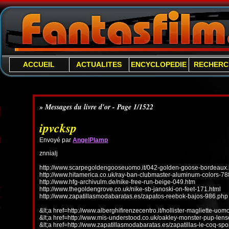
ACCUEIL
ACTUALITES
ENCYCLOPEDIE
RECHERC
» Messages du livre d'or - Page 1/1522
ipvcksp
Envoyé par
AngelPlamp
znnialj
http://www.scarpegoldengooseuomo.it/042-golden-goose-bordeaux.
http://www.hitamerica.co.uk/ray-ban-clubmaster-aluminum-colors-78
http://www.hfg-archivulm.de/nike-free-run-beige-049.htm
http://www.thegoldengrove.co.uk/nike-sb-janoski-on-feet-171.html
http://www.zapatillasmodabaratas.es/zapatos-reebok-bajos-986.php
&lt;a href=http://www.alberghifirenzecentro.it/hollister-magliette-uo
&lt;a href=http://www.mis-understood.co.uk/oakley-monster-pup-len
&lt;a href=http://www.zapatillasmodabaratas.es/zapatillas-le-coq-spo