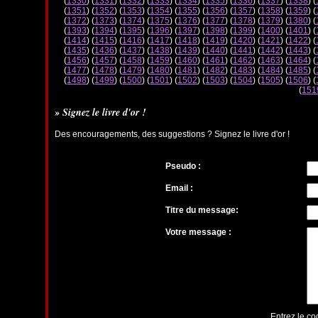
(
1330
) (
1331
) (
1332
) (
1333
) (
1334
) (
1335
) (
1336
) (
1337
) (
1338
) (
(
1351
) (
1352
) (
1353
) (
1354
) (
1355
) (
1356
) (
1357
) (
1358
) (
1359
) (
(
1372
) (
1373
) (
1374
) (
1375
) (
1376
) (
1377
) (
1378
) (
1379
) (
1380
) (
(
1393
) (
1394
) (
1395
) (
1396
) (
1397
) (
1398
) (
1399
) (
1400
) (
1401
) (
(
1414
) (
1415
) (
1416
) (
1417
) (
1418
) (
1419
) (
1420
) (
1421
) (
1422
) (
(
1435
) (
1436
) (
1437
) (
1438
) (
1439
) (
1440
) (
1441
) (
1442
) (
1443
) (
(
1456
) (
1457
) (
1458
) (
1459
) (
1460
) (
1461
) (
1462
) (
1463
) (
1464
) (
(
1477
) (
1478
) (
1479
) (
1480
) (
1481
) (
1482
) (
1483
) (
1484
) (
1485
) (
(
1498
) (
1499
) (
1500
) (
1501
) (
1502
) (
1503
) (
1504
) (
1505
) (
1506
) (
(
151
» Signez le livre d'or !
Des encouragements, des suggestions ? Signez le livre d'or !
Pseudo :
Email :
Titre du message:
Votre message :
Entrez le co