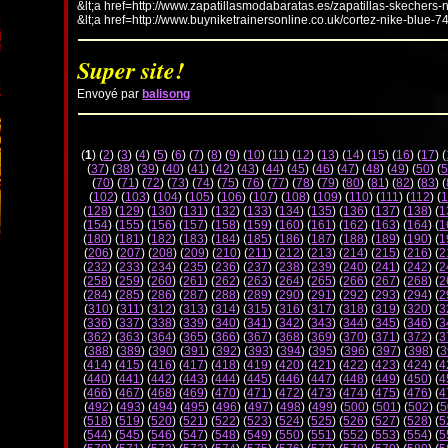
&lt;a href=http://www.zapatillasmodabaratas.es/zapatillas-skechers-
&lt;a href=http://www.buyniketrainersonline.co.uk/cortez-nike-blue-7
Super site!
Envoyé par
balisong
(
1
) (
2
) (
3
) (
4
) (
5
) (
6
) (
7
) (
8
) (
9
) (
10
) (
11
) (
12
) (
13
) (
14
) (
15
) (
16
) (
17
) (
(
37
) (
38
) (
39
) (
40
) (
41
) (
42
) (
43
) (
44
) (
45
) (
46
) (
47
) (
48
) (
49
) (
50
) (
5
(
70
) (
71
) (
72
) (
73
) (
74
) (
75
) (
76
) (
77
) (
78
) (
79
) (
80
) (
81
) (
82
) (
83
) (
(
102
) (
103
) (
104
) (
105
) (
106
) (
107
) (
108
) (
109
) (
110
) (
111
) (
112
) (
1
(
128
) (
129
) (
130
) (
131
) (
132
) (
133
) (
134
) (
135
) (
136
) (
137
) (
138
) (
1
(
154
) (
155
) (
156
) (
157
) (
158
) (
159
) (
160
) (
161
) (
162
) (
163
) (
164
) (
1
(
180
) (
181
) (
182
) (
183
) (
184
) (
185
) (
186
) (
187
) (
188
) (
189
) (
190
) (
1
(
206
) (
207
) (
208
) (
209
) (
210
) (
211
) (
212
) (
213
) (
214
) (
215
) (
216
) (
2
(
232
) (
233
) (
234
) (
235
) (
236
) (
237
) (
238
) (
239
) (
240
) (
241
) (
242
) (
2
(
258
) (
259
) (
260
) (
261
) (
262
) (
263
) (
264
) (
265
) (
266
) (
267
) (
268
) (
2
(
284
) (
285
) (
286
) (
287
) (
288
) (
289
) (
290
) (
291
) (
292
) (
293
) (
294
) (
2
(
310
) (
311
) (
312
) (
313
) (
314
) (
315
) (
316
) (
317
) (
318
) (
319
) (
320
) (
3
(
336
) (
337
) (
338
) (
339
) (
340
) (
341
) (
342
) (
343
) (
344
) (
345
) (
346
) (
3
(
362
) (
363
) (
364
) (
365
) (
366
) (
367
) (
368
) (
369
) (
370
) (
371
) (
372
) (
3
(
388
) (
389
) (
390
) (
391
) (
392
) (
393
) (
394
) (
395
) (
396
) (
397
) (
398
) (
3
(
414
) (
415
) (
416
) (
417
) (
418
) (
419
) (
420
) (
421
) (
422
) (
423
) (
424
) (
4
(
440
) (
441
) (
442
) (
443
) (
444
) (
445
) (
446
) (
447
) (
448
) (
449
) (
450
) (
4
(
466
) (
467
) (
468
) (
469
) (
470
) (
471
) (
472
) (
473
) (
474
) (
475
) (
476
) (
4
(
492
) (
493
) (
494
) (
495
) (
496
) (
497
) (
498
) (
499
) (
500
) (
501
) (
502
) (
5
(
518
) (
519
) (
520
) (
521
) (
522
) (
523
) (
524
) (
525
) (
526
) (
527
) (
528
) (
5
(
544
) (
545
) (
546
) (
547
) (
548
) (
549
) (
550
) (
551
) (
552
) (
553
) (
554
) (
5