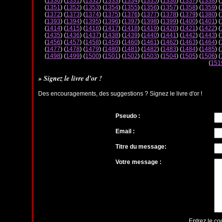
(
1330
) (
1331
) (
1332
) (
1333
) (
1334
) (
1335
) (
1336
) (
1337
) (
1338
) (
(
1351
) (
1352
) (
1353
) (
1354
) (
1355
) (
1356
) (
1357
) (
1358
) (
1359
) (
(
1372
) (
1373
) (
1374
) (
1375
) (
1376
) (
1377
) (
1378
) (
1379
) (
1380
) (
(
1393
) (
1394
) (
1395
) (
1396
) (
1397
) (
1398
) (
1399
) (
1400
) (
1401
) (
(
1414
) (
1415
) (
1416
) (
1417
) (
1418
) (
1419
) (
1420
) (
1421
) (
1422
) (
(
1435
) (
1436
) (
1437
) (
1438
) (
1439
) (
1440
) (
1441
) (
1442
) (
1443
) (
(
1456
) (
1457
) (
1458
) (
1459
) (
1460
) (
1461
) (
1462
) (
1463
) (
1464
) (
(
1477
) (
1478
) (
1479
) (
1480
) (
1481
) (
1482
) (
1483
) (
1484
) (
1485
) (
(
1498
) (
1499
) (
1500
) (
1501
) (
1502
) (
1503
) (
1504
) (
1505
) (
1506
) (
(
151
» Signez le livre d'or !
Des encouragements, des suggestions ? Signez le livre d'or !
Pseudo :
Email :
Titre du message:
Votre message :
Entrez le co