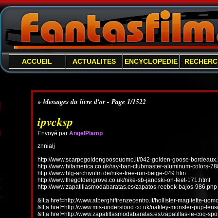
ACCUEIL
ACTUALITES
ENCYCLOPEDIE
RECHERC
» Messages du livre d'or - Page 1/1522
ipvcksp
Envoyé par
AngelPlamp
znnialj
http://www.scarpegoldengooseuomo.it/042-golden-goose-bordeaux.
http://www.hitamerica.co.uk/ray-ban-clubmaster-aluminum-colors-78
http://www.hfg-archivulm.de/nike-free-run-beige-049.htm
http://www.thegoldengrove.co.uk/nike-sb-janoski-on-feet-171.html
http://www.zapatillasmodabaratas.es/zapatos-reebok-bajos-986.php
&lt;a href=http://www.alberghifirenzecentro.it/hollister-magliette-uo
&lt;a href=http://www.mis-understood.co.uk/oakley-monster-pup-len
&lt;a href=http://www.zapatillasmodabaratas.es/zapatillas-le-coq-spo