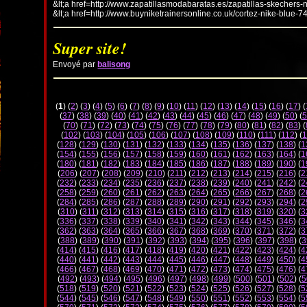
&lt;a href=http://www.zapatillasmodabaratas.es/zapatillas-skechers-
&lt;a href=http://www.buyniketrainersonline.co.uk/cortez-nike-blue-7
Super site!
Envoyé par
balisong
(
1
) (
2
) (
3
) (
4
) (
5
) (
6
) (
7
) (
8
) (
9
) (
10
) (
11
) (
12
) (
13
) (
14
) (
15
) (
16
) (
17
) (
(
37
) (
38
) (
39
) (
40
) (
41
) (
42
) (
43
) (
44
) (
45
) (
46
) (
47
) (
48
) (
49
) (
50
) (
5
(
70
) (
71
) (
72
) (
73
) (
74
) (
75
) (
76
) (
77
) (
78
) (
79
) (
80
) (
81
) (
82
) (
83
) (
(
102
) (
103
) (
104
) (
105
) (
106
) (
107
) (
108
) (
109
) (
110
) (
111
) (
112
) (
1
(
128
) (
129
) (
130
) (
131
) (
132
) (
133
) (
134
) (
135
) (
136
) (
137
) (
138
) (
1
(
154
) (
155
) (
156
) (
157
) (
158
) (
159
) (
160
) (
161
) (
162
) (
163
) (
164
) (
1
(
180
) (
181
) (
182
) (
183
) (
184
) (
185
) (
186
) (
187
) (
188
) (
189
) (
190
) (
1
(
206
) (
207
) (
208
) (
209
) (
210
) (
211
) (
212
) (
213
) (
214
) (
215
) (
216
) (
2
(
232
) (
233
) (
234
) (
235
) (
236
) (
237
) (
238
) (
239
) (
240
) (
241
) (
242
) (
2
(
258
) (
259
) (
260
) (
261
) (
262
) (
263
) (
264
) (
265
) (
266
) (
267
) (
268
) (
2
(
284
) (
285
) (
286
) (
287
) (
288
) (
289
) (
290
) (
291
) (
292
) (
293
) (
294
) (
2
(
310
) (
311
) (
312
) (
313
) (
314
) (
315
) (
316
) (
317
) (
318
) (
319
) (
320
) (
3
(
336
) (
337
) (
338
) (
339
) (
340
) (
341
) (
342
) (
343
) (
344
) (
345
) (
346
) (
3
(
362
) (
363
) (
364
) (
365
) (
366
) (
367
) (
368
) (
369
) (
370
) (
371
) (
372
) (
3
(
388
) (
389
) (
390
) (
391
) (
392
) (
393
) (
394
) (
395
) (
396
) (
397
) (
398
) (
3
(
414
) (
415
) (
416
) (
417
) (
418
) (
419
) (
420
) (
421
) (
422
) (
423
) (
424
) (
4
(
440
) (
441
) (
442
) (
443
) (
444
) (
445
) (
446
) (
447
) (
448
) (
449
) (
450
) (
4
(
466
) (
467
) (
468
) (
469
) (
470
) (
471
) (
472
) (
473
) (
474
) (
475
) (
476
) (
4
(
492
) (
493
) (
494
) (
495
) (
496
) (
497
) (
498
) (
499
) (
500
) (
501
) (
502
) (
5
(
518
) (
519
) (
520
) (
521
) (
522
) (
523
) (
524
) (
525
) (
526
) (
527
) (
528
) (
5
(
544
) (
545
) (
546
) (
547
) (
548
) (
549
) (
550
) (
551
) (
552
) (
553
) (
554
) (
5