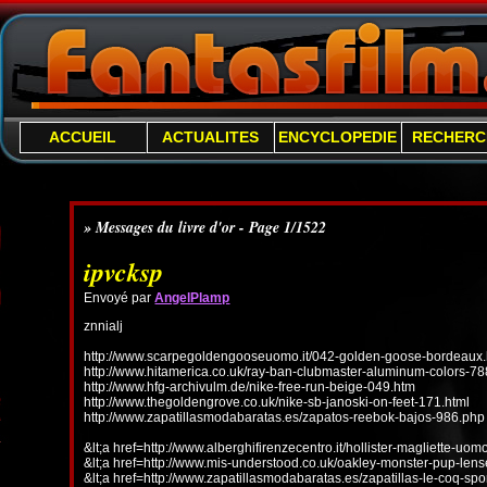
ACCUEIL
ACTUALITES
ENCYCLOPEDIE
RECHERC
» Messages du livre d'or - Page 1/1522
ipvcksp
Envoyé par
AngelPlamp
znnialj
http://www.scarpegoldengooseuomo.it/042-golden-goose-bordeaux.
http://www.hitamerica.co.uk/ray-ban-clubmaster-aluminum-colors-78
http://www.hfg-archivulm.de/nike-free-run-beige-049.htm
http://www.thegoldengrove.co.uk/nike-sb-janoski-on-feet-171.html
http://www.zapatillasmodabaratas.es/zapatos-reebok-bajos-986.php
&lt;a href=http://www.alberghifirenzecentro.it/hollister-magliette-uo
&lt;a href=http://www.mis-understood.co.uk/oakley-monster-pup-len
&lt;a href=http://www.zapatillasmodabaratas.es/zapatillas-le-coq-spo