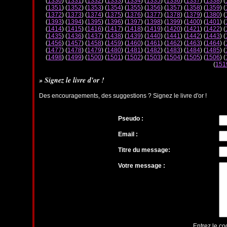
(
1330
) (
1331
) (
1332
) (
1333
) (
1334
) (
1335
) (
1336
) (
1337
) (
1338
) (
(
1351
) (
1352
) (
1353
) (
1354
) (
1355
) (
1356
) (
1357
) (
1358
) (
1359
) (
(
1372
) (
1373
) (
1374
) (
1375
) (
1376
) (
1377
) (
1378
) (
1379
) (
1380
) (
(
1393
) (
1394
) (
1395
) (
1396
) (
1397
) (
1398
) (
1399
) (
1400
) (
1401
) (
(
1414
) (
1415
) (
1416
) (
1417
) (
1418
) (
1419
) (
1420
) (
1421
) (
1422
) (
(
1435
) (
1436
) (
1437
) (
1438
) (
1439
) (
1440
) (
1441
) (
1442
) (
1443
) (
(
1456
) (
1457
) (
1458
) (
1459
) (
1460
) (
1461
) (
1462
) (
1463
) (
1464
) (
(
1477
) (
1478
) (
1479
) (
1480
) (
1481
) (
1482
) (
1483
) (
1484
) (
1485
) (
(
1498
) (
1499
) (
1500
) (
1501
) (
1502
) (
1503
) (
1504
) (
1505
) (
1506
) (
(
151
» Signez le livre d'or !
Des encouragements, des suggestions ? Signez le livre d'or !
Pseudo :
Email :
Titre du message:
Votre message :
Entrez le co