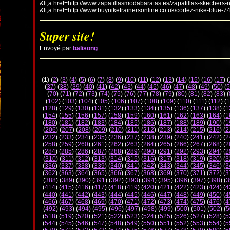
&lt;a href=http://www.zapatillasmodabaratas.es/zapatillas-skechers-
&lt;a href=http://www.buyniketrainersonline.co.uk/cortez-nike-blue-7
Super site!
Envoyé par
balisong
(
1
) (
2
) (
3
) (
4
) (
5
) (
6
) (
7
) (
8
) (
9
) (
10
) (
11
) (
12
) (
13
) (
14
) (
15
) (
16
) (
17
) (
(
37
) (
38
) (
39
) (
40
) (
41
) (
42
) (
43
) (
44
) (
45
) (
46
) (
47
) (
48
) (
49
) (
50
) (
5
(
70
) (
71
) (
72
) (
73
) (
74
) (
75
) (
76
) (
77
) (
78
) (
79
) (
80
) (
81
) (
82
) (
83
) (
(
102
) (
103
) (
104
) (
105
) (
106
) (
107
) (
108
) (
109
) (
110
) (
111
) (
112
) (
1
(
128
) (
129
) (
130
) (
131
) (
132
) (
133
) (
134
) (
135
) (
136
) (
137
) (
138
) (
1
(
154
) (
155
) (
156
) (
157
) (
158
) (
159
) (
160
) (
161
) (
162
) (
163
) (
164
) (
1
(
180
) (
181
) (
182
) (
183
) (
184
) (
185
) (
186
) (
187
) (
188
) (
189
) (
190
) (
1
(
206
) (
207
) (
208
) (
209
) (
210
) (
211
) (
212
) (
213
) (
214
) (
215
) (
216
) (
2
(
232
) (
233
) (
234
) (
235
) (
236
) (
237
) (
238
) (
239
) (
240
) (
241
) (
242
) (
2
(
258
) (
259
) (
260
) (
261
) (
262
) (
263
) (
264
) (
265
) (
266
) (
267
) (
268
) (
2
(
284
) (
285
) (
286
) (
287
) (
288
) (
289
) (
290
) (
291
) (
292
) (
293
) (
294
) (
2
(
310
) (
311
) (
312
) (
313
) (
314
) (
315
) (
316
) (
317
) (
318
) (
319
) (
320
) (
3
(
336
) (
337
) (
338
) (
339
) (
340
) (
341
) (
342
) (
343
) (
344
) (
345
) (
346
) (
3
(
362
) (
363
) (
364
) (
365
) (
366
) (
367
) (
368
) (
369
) (
370
) (
371
) (
372
) (
3
(
388
) (
389
) (
390
) (
391
) (
392
) (
393
) (
394
) (
395
) (
396
) (
397
) (
398
) (
3
(
414
) (
415
) (
416
) (
417
) (
418
) (
419
) (
420
) (
421
) (
422
) (
423
) (
424
) (
4
(
440
) (
441
) (
442
) (
443
) (
444
) (
445
) (
446
) (
447
) (
448
) (
449
) (
450
) (
4
(
466
) (
467
) (
468
) (
469
) (
470
) (
471
) (
472
) (
473
) (
474
) (
475
) (
476
) (
4
(
492
) (
493
) (
494
) (
495
) (
496
) (
497
) (
498
) (
499
) (
500
) (
501
) (
502
) (
5
(
518
) (
519
) (
520
) (
521
) (
522
) (
523
) (
524
) (
525
) (
526
) (
527
) (
528
) (
5
(
544
) (
545
) (
546
) (
547
) (
548
) (
549
) (
550
) (
551
) (
552
) (
553
) (
554
) (
5