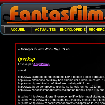
ACCUEIL
ACTUALITES
ENCYCLOPEDIE
RECHERC
» Messages du livre d'or - Page 1/1522
ipvcksp
Envoyé par
AngelPlamp
znnialj
http://www.scarpegoldengooseuomo.it/042-golden-goose-bordeaux.
http://www.hitamerica.co.uk/ray-ban-clubmaster-aluminum-colors-78
http://www.hfg-archivulm.de/nike-free-run-beige-049.htm
http://www.thegoldengrove.co.uk/nike-sb-janoski-on-feet-171.html
http://www.zapatillasmodabaratas.es/zapatos-reebok-bajos-986.php
&lt;a href=http://www.alberghifirenzecentro.it/hollister-magliette-uo
&lt;a href=http://www.mis-understood.co.uk/oakley-monster-pup-len
&lt;a href=http://www.zapatillasmodabaratas.es/zapatillas-le-coq-spo