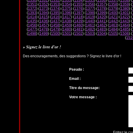
(
1330
) (
1331
) (
1332
) (
1333
) (
1334
) (
1335
) (
1336
) (
1337
) (
1338
) (
(
1351
) (
1352
) (
1353
) (
1354
) (
1355
) (
1356
) (
1357
) (
1358
) (
1359
) (
(
1372
) (
1373
) (
1374
) (
1375
) (
1376
) (
1377
) (
1378
) (
1379
) (
1380
) (
(
1393
) (
1394
) (
1395
) (
1396
) (
1397
) (
1398
) (
1399
) (
1400
) (
1401
) (
(
1414
) (
1415
) (
1416
) (
1417
) (
1418
) (
1419
) (
1420
) (
1421
) (
1422
) (
(
1435
) (
1436
) (
1437
) (
1438
) (
1439
) (
1440
) (
1441
) (
1442
) (
1443
) (
(
1456
) (
1457
) (
1458
) (
1459
) (
1460
) (
1461
) (
1462
) (
1463
) (
1464
) (
(
1477
) (
1478
) (
1479
) (
1480
) (
1481
) (
1482
) (
1483
) (
1484
) (
1485
) (
(
1498
) (
1499
) (
1500
) (
1501
) (
1502
) (
1503
) (
1504
) (
1505
) (
1506
) (
(
151
» Signez le livre d'or !
Des encouragements, des suggestions ? Signez le livre d'or !
Pseudo :
Email :
Titre du message:
Votre message :
Entrez le co