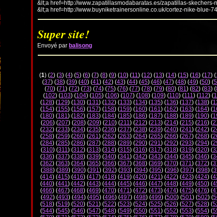
&lt;a href=http://www.zapatillasmodabaratas.es/zapatillas-skechers-
&lt;a href=http://www.buyniketrainersonline.co.uk/cortez-nike-blue-7
Super site!
Envoyé par
balisong
(
1
) (
2
) (
3
) (
4
) (
5
) (
6
) (
7
) (
8
) (
9
) (
10
) (
11
) (
12
) (
13
) (
14
) (
15
) (
16
) (
17
) (
(
37
) (
38
) (
39
) (
40
) (
41
) (
42
) (
43
) (
44
) (
45
) (
46
) (
47
) (
48
) (
49
) (
50
) (
5
(
70
) (
71
) (
72
) (
73
) (
74
) (
75
) (
76
) (
77
) (
78
) (
79
) (
80
) (
81
) (
82
) (
83
) (
(
102
) (
103
) (
104
) (
105
) (
106
) (
107
) (
108
) (
109
) (
110
) (
111
) (
112
) (
1
(
128
) (
129
) (
130
) (
131
) (
132
) (
133
) (
134
) (
135
) (
136
) (
137
) (
138
) (
1
(
154
) (
155
) (
156
) (
157
) (
158
) (
159
) (
160
) (
161
) (
162
) (
163
) (
164
) (
1
(
180
) (
181
) (
182
) (
183
) (
184
) (
185
) (
186
) (
187
) (
188
) (
189
) (
190
) (
1
(
206
) (
207
) (
208
) (
209
) (
210
) (
211
) (
212
) (
213
) (
214
) (
215
) (
216
) (
2
(
232
) (
233
) (
234
) (
235
) (
236
) (
237
) (
238
) (
239
) (
240
) (
241
) (
242
) (
2
(
258
) (
259
) (
260
) (
261
) (
262
) (
263
) (
264
) (
265
) (
266
) (
267
) (
268
) (
2
(
284
) (
285
) (
286
) (
287
) (
288
) (
289
) (
290
) (
291
) (
292
) (
293
) (
294
) (
2
(
310
) (
311
) (
312
) (
313
) (
314
) (
315
) (
316
) (
317
) (
318
) (
319
) (
320
) (
3
(
336
) (
337
) (
338
) (
339
) (
340
) (
341
) (
342
) (
343
) (
344
) (
345
) (
346
) (
3
(
362
) (
363
) (
364
) (
365
) (
366
) (
367
) (
368
) (
369
) (
370
) (
371
) (
372
) (
3
(
388
) (
389
) (
390
) (
391
) (
392
) (
393
) (
394
) (
395
) (
396
) (
397
) (
398
) (
3
(
414
) (
415
) (
416
) (
417
) (
418
) (
419
) (
420
) (
421
) (
422
) (
423
) (
424
) (
4
(
440
) (
441
) (
442
) (
443
) (
444
) (
445
) (
446
) (
447
) (
448
) (
449
) (
450
) (
4
(
466
) (
467
) (
468
) (
469
) (
470
) (
471
) (
472
) (
473
) (
474
) (
475
) (
476
) (
4
(
492
) (
493
) (
494
) (
495
) (
496
) (
497
) (
498
) (
499
) (
500
) (
501
) (
502
) (
5
(
518
) (
519
) (
520
) (
521
) (
522
) (
523
) (
524
) (
525
) (
526
) (
527
) (
528
) (
5
(
544
) (
545
) (
546
) (
547
) (
548
) (
549
) (
550
) (
551
) (
552
) (
553
) (
554
) (
5