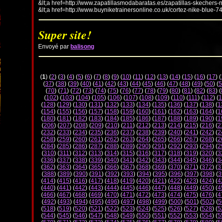
&lt;a href=http://www.zapatillasmodabaratas.es/zapatillas-skechers-
&lt;a href=http://www.buyniketrainersonline.co.uk/cortez-nike-blue-7
Super site!
Envoyé par
balisong
(
1
) (
2
) (
3
) (
4
) (
5
) (
6
) (
7
) (
8
) (
9
) (
10
) (
11
) (
12
) (
13
) (
14
) (
15
) (
16
) (
17
) (
(
37
) (
38
) (
39
) (
40
) (
41
) (
42
) (
43
) (
44
) (
45
) (
46
) (
47
) (
48
) (
49
) (
50
) (
5
(
70
) (
71
) (
72
) (
73
) (
74
) (
75
) (
76
) (
77
) (
78
) (
79
) (
80
) (
81
) (
82
) (
83
) (
(
102
) (
103
) (
104
) (
105
) (
106
) (
107
) (
108
) (
109
) (
110
) (
111
) (
112
) (
1
(
128
) (
129
) (
130
) (
131
) (
132
) (
133
) (
134
) (
135
) (
136
) (
137
) (
138
) (
1
(
154
) (
155
) (
156
) (
157
) (
158
) (
159
) (
160
) (
161
) (
162
) (
163
) (
164
) (
1
(
180
) (
181
) (
182
) (
183
) (
184
) (
185
) (
186
) (
187
) (
188
) (
189
) (
190
) (
1
(
206
) (
207
) (
208
) (
209
) (
210
) (
211
) (
212
) (
213
) (
214
) (
215
) (
216
) (
2
(
232
) (
233
) (
234
) (
235
) (
236
) (
237
) (
238
) (
239
) (
240
) (
241
) (
242
) (
2
(
258
) (
259
) (
260
) (
261
) (
262
) (
263
) (
264
) (
265
) (
266
) (
267
) (
268
) (
2
(
284
) (
285
) (
286
) (
287
) (
288
) (
289
) (
290
) (
291
) (
292
) (
293
) (
294
) (
2
(
310
) (
311
) (
312
) (
313
) (
314
) (
315
) (
316
) (
317
) (
318
) (
319
) (
320
) (
3
(
336
) (
337
) (
338
) (
339
) (
340
) (
341
) (
342
) (
343
) (
344
) (
345
) (
346
) (
3
(
362
) (
363
) (
364
) (
365
) (
366
) (
367
) (
368
) (
369
) (
370
) (
371
) (
372
) (
3
(
388
) (
389
) (
390
) (
391
) (
392
) (
393
) (
394
) (
395
) (
396
) (
397
) (
398
) (
3
(
414
) (
415
) (
416
) (
417
) (
418
) (
419
) (
420
) (
421
) (
422
) (
423
) (
424
) (
4
(
440
) (
441
) (
442
) (
443
) (
444
) (
445
) (
446
) (
447
) (
448
) (
449
) (
450
) (
4
(
466
) (
467
) (
468
) (
469
) (
470
) (
471
) (
472
) (
473
) (
474
) (
475
) (
476
) (
4
(
492
) (
493
) (
494
) (
495
) (
496
) (
497
) (
498
) (
499
) (
500
) (
501
) (
502
) (
5
(
518
) (
519
) (
520
) (
521
) (
522
) (
523
) (
524
) (
525
) (
526
) (
527
) (
528
) (
5
(
544
) (
545
) (
546
) (
547
) (
548
) (
549
) (
550
) (
551
) (
552
) (
553
) (
554
) (
5