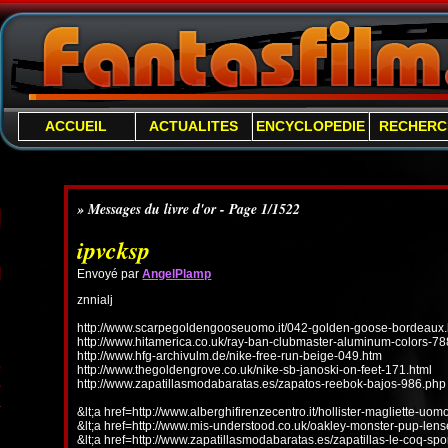
ACCUEIL
ACTUALITES
ENCYCLOPEDIE
RECHERC
» Messages du livre d'or - Page 1/1522
ipvcksp
Envoyé par
AngelPlamp
znnialj
http://www.scarpegoldengooseuomo.it/042-golden-goose-bordeaux.
http://www.hitamerica.co.uk/ray-ban-clubmaster-aluminum-colors-78
http://www.hfg-archivulm.de/nike-free-run-beige-049.htm
http://www.thegoldengrove.co.uk/nike-sb-janoski-on-feet-171.html
http://www.zapatillasmodabaratas.es/zapatos-reebok-bajos-986.php
&lt;a href=http://www.alberghifirenzecentro.it/hollister-magliette-uo
&lt;a href=http://www.mis-understood.co.uk/oakley-monster-pup-len
&lt;a href=http://www.zapatillasmodabaratas.es/zapatillas-le-coq-spo