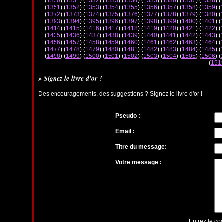
(
1330
) (
1331
) (
1332
) (
1333
) (
1334
) (
1335
) (
1336
) (
1337
) (
1338
) (
(
1351
) (
1352
) (
1353
) (
1354
) (
1355
) (
1356
) (
1357
) (
1358
) (
1359
) (
(
1372
) (
1373
) (
1374
) (
1375
) (
1376
) (
1377
) (
1378
) (
1379
) (
1380
) (
(
1393
) (
1394
) (
1395
) (
1396
) (
1397
) (
1398
) (
1399
) (
1400
) (
1401
) (
(
1414
) (
1415
) (
1416
) (
1417
) (
1418
) (
1419
) (
1420
) (
1421
) (
1422
) (
(
1435
) (
1436
) (
1437
) (
1438
) (
1439
) (
1440
) (
1441
) (
1442
) (
1443
) (
(
1456
) (
1457
) (
1458
) (
1459
) (
1460
) (
1461
) (
1462
) (
1463
) (
1464
) (
(
1477
) (
1478
) (
1479
) (
1480
) (
1481
) (
1482
) (
1483
) (
1484
) (
1485
) (
(
1498
) (
1499
) (
1500
) (
1501
) (
1502
) (
1503
) (
1504
) (
1505
) (
1506
) (
(
151
» Signez le livre d'or !
Des encouragements, des suggestions ? Signez le livre d'or !
Pseudo :
Email :
Titre du message:
Votre message :
Entrez le co