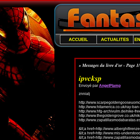
ACCUEIL
ACTUALITES
E
» Messages du livre d'or - Page 1
ipvcksp
Envoyé par
AngelPlamp
znnialj
http://www.scarpegoldengooseuomo.
http://www.hitamerica.co.uk/ray-ba
http://www.hfg-archivulm.de/nike-fr
http://www.thegoldengrove.co.uk/nik
http://www.zapatillasmodabaratas.e
&lt;a href=http://www.alberghifirenz
&lt;a href=http://www.mis-understo
&lt;a href=http://www.zapatillasmoda