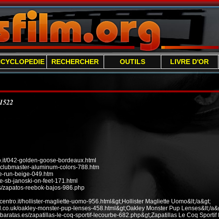
NCYCLOPEDIE
RECHERCHER
OUTILS
LIVRE D'OR
/1522
it/042-golden-goose-bordeaux.html
n-clubmaster-aluminum-colors-788.htm
ee-run-beige-049.htm
e-sb-janoski-on-feet-171.html
s/zapatos-reebok-bajos-986.php
ecentro.it/hollister-magliette-uomo-956.html&gt;Hollister Magliette Uomo&lt;/a&gt;
od.co.uk/oakley-monster-pup-lenses-458.html&gt;Oakley Monster Pup Lenses&lt;/a&g
baratas.es/zapatillas-le-coq-sportif-lecourbe-682.php&gt;Zapatillas Le Coq Sportif