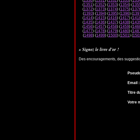
(
1330
) (
1331
) (
1332
) (
1333
) (
133
(
1351
) (
1352
) (
1353
) (
1354
) (
135
(
1372
) (
1373
) (
1374
) (
1375
) (
137
(
1393
) (
1394
) (
1395
) (
1396
) (
139
(
1414
) (
1415
) (
1416
) (
1417
) (
141
(
1435
) (
1436
) (
1437
) (
1438
) (
143
(
1456
) (
1457
) (
1458
) (
1459
) (
146
(
1477
) (
1478
) (
1479
) (
1480
) (
148
(
1498
) (
1499
) (
1500
) (
1501
) (
150
» Signez le livre d'or !
Des encouragements, des suggestions
Pseudo
Email :
Titre 
Votre 