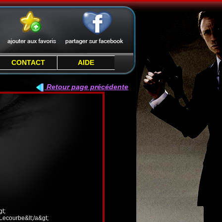
CONTACT
AIDE
Retour page précédente
t;
 Lecourbe&lt;/a&gt;