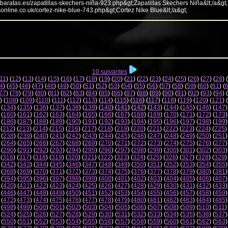
abaratas.es/zapatillas-skechers-niña-923.php&gt;Zapatillas Skechers Niña&lt;/a&gt;
sonline.co.uk/cortez-nike-blue-743.php&gt;Cortez Nike Blue&lt;/a&gt;
10 suivantes
11
) (
12
) (
13
) (
14
) (
15
) (
16
) (
17
) (
18
) (
19
) (
20
) (
21
) (
22
) (
23
) (
24
) (
25
) (
26
) (
27
) (
28
) (
4
) (
45
) (
46
) (
47
) (
48
) (
49
) (
50
) (
51
) (
52
) (
53
) (
54
) (
55
) (
56
) (
57
) (
58
) (
59
) (
60
) (
61
) (
77
) (
78
) (
79
) (
80
) (
81
) (
82
) (
83
) (
84
) (
85
) (
86
) (
87
) (
88
) (
89
) (
90
) (
91
) (
92
) (
93
) (
94
) (
) (
108
) (
109
) (
110
) (
111
) (
112
) (
113
) (
114
) (
115
) (
116
) (
117
) (
118
) (
119
) (
120
) (
121
) (
 (
134
) (
135
) (
136
) (
137
) (
138
) (
139
) (
140
) (
141
) (
142
) (
143
) (
144
) (
145
) (
146
) (
147
)
 (
160
) (
161
) (
162
) (
163
) (
164
) (
165
) (
166
) (
167
) (
168
) (
169
) (
170
) (
171
) (
172
) (
173
)
 (
186
) (
187
) (
188
) (
189
) (
190
) (
191
) (
192
) (
193
) (
194
) (
195
) (
196
) (
197
) (
198
) (
199
)
 (
212
) (
213
) (
214
) (
215
) (
216
) (
217
) (
218
) (
219
) (
220
) (
221
) (
222
) (
223
) (
224
) (
225
)
 (
238
) (
239
) (
240
) (
241
) (
242
) (
243
) (
244
) (
245
) (
246
) (
247
) (
248
) (
249
) (
250
) (
251
)
 (
264
) (
265
) (
266
) (
267
) (
268
) (
269
) (
270
) (
271
) (
272
) (
273
) (
274
) (
275
) (
276
) (
277
)
 (
290
) (
291
) (
292
) (
293
) (
294
) (
295
) (
296
) (
297
) (
298
) (
299
) (
300
) (
301
) (
302
) (
303
)
 (
316
) (
317
) (
318
) (
319
) (
320
) (
321
) (
322
) (
323
) (
324
) (
325
) (
326
) (
327
) (
328
) (
329
)
 (
342
) (
343
) (
344
) (
345
) (
346
) (
347
) (
348
) (
349
) (
350
) (
351
) (
352
) (
353
) (
354
) (
355
)
 (
368
) (
369
) (
370
) (
371
) (
372
) (
373
) (
374
) (
375
) (
376
) (
377
) (
378
) (
379
) (
380
) (
381
)
 (
394
) (
395
) (
396
) (
397
) (
398
) (
399
) (
400
) (
401
) (
402
) (
403
) (
404
) (
405
) (
406
) (
407
)
 (
420
) (
421
) (
422
) (
423
) (
424
) (
425
) (
426
) (
427
) (
428
) (
429
) (
430
) (
431
) (
432
) (
433
)
 (
446
) (
447
) (
448
) (
449
) (
450
) (
451
) (
452
) (
453
) (
454
) (
455
) (
456
) (
457
) (
458
) (
459
)
 (
472
) (
473
) (
474
) (
475
) (
476
) (
477
) (
478
) (
479
) (
480
) (
481
) (
482
) (
483
) (
484
) (
485
)
 (
498
) (
499
) (
500
) (
501
) (
502
) (
503
) (
504
) (
505
) (
506
) (
507
) (
508
) (
509
) (
510
) (
511
)
 (
524
) (
525
) (
526
) (
527
) (
528
) (
529
) (
530
) (
531
) (
532
) (
533
) (
534
) (
535
) (
536
) (
537
)
 (
550
) (
551
) (
552
) (
553
) (
554
) (
555
) (
556
) (
557
) (
558
) (
559
) (
560
) (
561
) (
562
) (
563
)