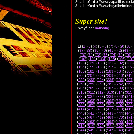
&lt;a href=http://www.zapatillasmod
&lt;a href=http://www.buyniketrainer
Super site!
Envoyé par
balisong
(
1
) (
2
) (
3
) (
4
) (
5
) (
6
) (
7
) (
8
) (
9
) (
10
) (
(
37
) (
38
) (
39
) (
40
) (
41
) (
42
) (
43
) (
4
(
70
) (
71
) (
72
) (
73
) (
74
) (
75
) (
76
) (
(
102
) (
103
) (
104
) (
105
) (
106
) (
107
(
128
) (
129
) (
130
) (
131
) (
132
) (
133
)
(
154
) (
155
) (
156
) (
157
) (
158
) (
159
)
(
180
) (
181
) (
182
) (
183
) (
184
) (
185
)
(
206
) (
207
) (
208
) (
209
) (
210
) (
211
)
(
232
) (
233
) (
234
) (
235
) (
236
) (
237
)
(
258
) (
259
) (
260
) (
261
) (
262
) (
263
)
(
284
) (
285
) (
286
) (
287
) (
288
) (
289
)
(
310
) (
311
) (
312
) (
313
) (
314
) (
315
)
(
336
) (
337
) (
338
) (
339
) (
340
) (
341
)
(
362
) (
363
) (
364
) (
365
) (
366
) (
367
)
(
388
) (
389
) (
390
) (
391
) (
392
) (
393
)
(
414
) (
415
) (
416
) (
417
) (
418
) (
419
)
(
440
) (
441
) (
442
) (
443
) (
444
) (
445
)
(
466
) (
467
) (
468
) (
469
) (
470
) (
471
)
(
492
) (
493
) (
494
) (
495
) (
496
) (
497
)
(
518
) (
519
) (
520
) (
521
) (
522
) (
523
)
(
544
) (
545
) (
546
) (
547
) (
548
) (
549
)