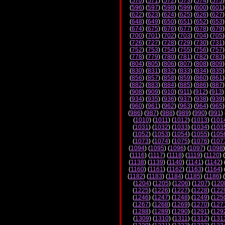
(
570
) (
571
) (
572
) (
573
) (
574
) (
575
)
(
596
) (
597
) (
598
) (
599
) (
600
) (
601
)
(
622
) (
623
) (
624
) (
625
) (
626
) (
627
)
(
648
) (
649
) (
650
) (
651
) (
652
) (
653
)
(
674
) (
675
) (
676
) (
677
) (
678
) (
679
)
(
700
) (
701
) (
702
) (
703
) (
704
) (
705
)
(
726
) (
727
) (
728
) (
729
) (
730
) (
731
)
(
752
) (
753
) (
754
) (
755
) (
756
) (
757
)
(
778
) (
779
) (
780
) (
781
) (
782
) (
783
)
(
804
) (
805
) (
806
) (
807
) (
808
) (
809
)
(
830
) (
831
) (
832
) (
833
) (
834
) (
835
)
(
856
) (
857
) (
858
) (
859
) (
860
) (
861
)
(
882
) (
883
) (
884
) (
885
) (
886
) (
887
)
(
908
) (
909
) (
910
) (
911
) (
912
) (
913
)
(
934
) (
935
) (
936
) (
937
) (
938
) (
939
)
(
960
) (
961
) (
962
) (
963
) (
964
) (
965
)
(
986
) (
987
) (
988
) (
989
) (
990
) (
991
) 
(
1010
) (
1011
) (
1012
) (
1013
) (
101
(
1031
) (
1032
) (
1033
) (
1034
) (
103
(
1052
) (
1053
) (
1054
) (
1055
) (
105
(
1073
) (
1074
) (
1075
) (
1076
) (
107
(
1094
) (
1095
) (
1096
) (
1097
) (
1098
)
(
1116
) (
1117
) (
1118
) (
1119
) (
1120
) (
(
1138
) (
1139
) (
1140
) (
1141
) (
1142
) 
(
1160
) (
1161
) (
1162
) (
1163
) (
1164
) 
(
1182
) (
1183
) (
1184
) (
1185
) (
1186
) (
(
1204
) (
1205
) (
1206
) (
1207
) (
120
(
1225
) (
1226
) (
1227
) (
1228
) (
122
(
1246
) (
1247
) (
1248
) (
1249
) (
125
(
1267
) (
1268
) (
1269
) (
1270
) (
127
(
1288
) (
1289
) (
1290
) (
1291
) (
129
(
1309
) (
1310
) (
1311
) (
1312
) (
131