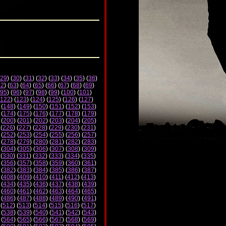
29
) (
30
) (
31
) (
32
) (
33
) (
34
) (
35
) (
36
)
62
) (
63
) (
64
) (
65
) (
66
) (
67
) (
68
) (
69
)
95
) (
96
) (
97
) (
98
) (
99
) (
100
) (
101
)
122
) (
123
) (
124
) (
125
) (
126
) (
127
)
 (
148
) (
149
) (
150
) (
151
) (
152
) (
153
)
 (
174
) (
175
) (
176
) (
177
) (
178
) (
179
)
 (
200
) (
201
) (
202
) (
203
) (
204
) (
205
)
 (
226
) (
227
) (
228
) (
229
) (
230
) (
231
)
 (
252
) (
253
) (
254
) (
255
) (
256
) (
257
)
 (
278
) (
279
) (
280
) (
281
) (
282
) (
283
)
 (
304
) (
305
) (
306
) (
307
) (
308
) (
309
)
 (
330
) (
331
) (
332
) (
333
) (
334
) (
335
)
 (
356
) (
357
) (
358
) (
359
) (
360
) (
361
)
 (
382
) (
383
) (
384
) (
385
) (
386
) (
387
)
 (
408
) (
409
) (
410
) (
411
) (
412
) (
413
)
 (
434
) (
435
) (
436
) (
437
) (
438
) (
439
)
 (
460
) (
461
) (
462
) (
463
) (
464
) (
465
)
 (
486
) (
487
) (
488
) (
489
) (
490
) (
491
)
 (
512
) (
513
) (
514
) (
515
) (
516
) (
517
)
 (
538
) (
539
) (
540
) (
541
) (
542
) (
543
)
 (
564
) (
565
) (
566
) (
567
) (
568
) (
569
)