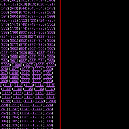
 (
590
) (
591
) (
592
) (
593
) (
594
) (
595
)
 (
616
) (
617
) (
618
) (
619
) (
620
) (
621
)
 (
642
) (
643
) (
644
) (
645
) (
646
) (
647
)
 (
668
) (
669
) (
670
) (
671
) (
672
) (
673
)
 (
694
) (
695
) (
696
) (
697
) (
698
) (
699
)
 (
720
) (
721
) (
722
) (
723
) (
724
) (
725
)
 (
746
) (
747
) (
748
) (
749
) (
750
) (
751
)
 (
772
) (
773
) (
774
) (
775
) (
776
) (
777
)
 (
798
) (
799
) (
800
) (
801
) (
802
) (
803
)
 (
824
) (
825
) (
826
) (
827
) (
828
) (
829
)
 (
850
) (
851
) (
852
) (
853
) (
854
) (
855
)
 (
876
) (
877
) (
878
) (
879
) (
880
) (
881
)
 (
902
) (
903
) (
904
) (
905
) (
906
) (
907
)
 (
928
) (
929
) (
930
) (
931
) (
932
) (
933
)
 (
954
) (
955
) (
956
) (
957
) (
958
) (
959
)
 (
980
) (
981
) (
982
) (
983
) (
984
) (
985
)
 (
1005
) (
1006
) (
1007
) (
1008
) (
1009
)
1026
) (
1027
) (
1028
) (
1029
) (
1030
)
1047
) (
1048
) (
1049
) (
1050
) (
1051
)
1068
) (
1069
) (
1070
) (
1071
) (
1072
)
1089
) (
1090
) (
1091
) (
1092
) (
1093
)
0
) (
1111
) (
1112
) (
1113
) (
1114
) (
1115
)
) (
1133
) (
1134
) (
1135
) (
1136
) (
1137
)
) (
1155
) (
1156
) (
1157
) (
1158
) (
1159
)
) (
1177
) (
1178
) (
1179
) (
1180
) (
1181
)
) (
1199
) (
1200
) (
1201
) (
1202
) (
1203
)
1220
) (
1221
) (
1222
) (
1223
) (
1224
)
1241
) (
1242
) (
1243
) (
1244
) (
1245
)
1262
) (
1263
) (
1264
) (
1265
) (
1266
)
1283
) (
1284
) (
1285
) (
1286
) (
1287
)
1304
) (
1305
) (
1306
) (
1307
) (
1308
)
1325
) (
1326
) (
1327
) (
1328
) (
1329
)