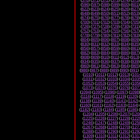
(
570
) (
571
) (
572
) (
573
) (
574
) (
575
)
(
596
) (
597
) (
598
) (
599
) (
600
) (
601
)
(
622
) (
623
) (
624
) (
625
) (
626
) (
627
)
(
648
) (
649
) (
650
) (
651
) (
652
) (
653
)
(
674
) (
675
) (
676
) (
677
) (
678
) (
679
)
(
700
) (
701
) (
702
) (
703
) (
704
) (
705
)
(
726
) (
727
) (
728
) (
729
) (
730
) (
731
)
(
752
) (
753
) (
754
) (
755
) (
756
) (
757
)
(
778
) (
779
) (
780
) (
781
) (
782
) (
783
)
(
804
) (
805
) (
806
) (
807
) (
808
) (
809
)
(
830
) (
831
) (
832
) (
833
) (
834
) (
835
)
(
856
) (
857
) (
858
) (
859
) (
860
) (
861
)
(
882
) (
883
) (
884
) (
885
) (
886
) (
887
)
(
908
) (
909
) (
910
) (
911
) (
912
) (
913
)
(
934
) (
935
) (
936
) (
937
) (
938
) (
939
)
(
960
) (
961
) (
962
) (
963
) (
964
) (
965
)
(
986
) (
987
) (
988
) (
989
) (
990
) (
991
) 
(
1010
) (
1011
) (
1012
) (
1013
) (
101
(
1031
) (
1032
) (
1033
) (
1034
) (
103
(
1052
) (
1053
) (
1054
) (
1055
) (
105
(
1073
) (
1074
) (
1075
) (
1076
) (
107
(
1094
) (
1095
) (
1096
) (
1097
) (
1098
)
(
1116
) (
1117
) (
1118
) (
1119
) (
1120
) (
(
1138
) (
1139
) (
1140
) (
1141
) (
1142
) 
(
1160
) (
1161
) (
1162
) (
1163
) (
1164
) 
(
1182
) (
1183
) (
1184
) (
1185
) (
1186
) (
(
1204
) (
1205
) (
1206
) (
1207
) (
120
(
1225
) (
1226
) (
1227
) (
1228
) (
122
(
1246
) (
1247
) (
1248
) (
1249
) (
125
(
1267
) (
1268
) (
1269
) (
1270
) (
127
(
1288
) (
1289
) (
1290
) (
1291
) (
129
(
1309
) (
1310
) (
1311
) (
1312
) (
131