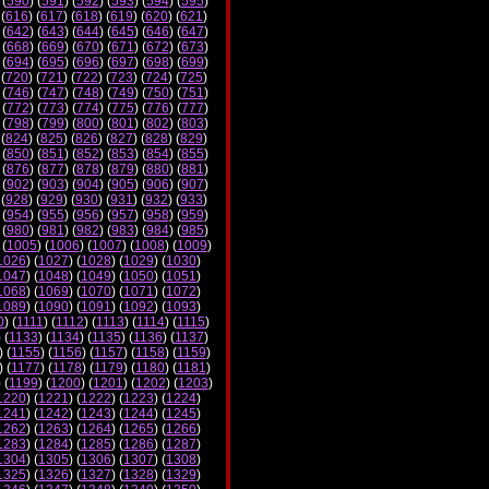
 (
590
) (
591
) (
592
) (
593
) (
594
) (
595
)
 (
616
) (
617
) (
618
) (
619
) (
620
) (
621
)
 (
642
) (
643
) (
644
) (
645
) (
646
) (
647
)
 (
668
) (
669
) (
670
) (
671
) (
672
) (
673
)
 (
694
) (
695
) (
696
) (
697
) (
698
) (
699
)
 (
720
) (
721
) (
722
) (
723
) (
724
) (
725
)
 (
746
) (
747
) (
748
) (
749
) (
750
) (
751
)
 (
772
) (
773
) (
774
) (
775
) (
776
) (
777
)
 (
798
) (
799
) (
800
) (
801
) (
802
) (
803
)
 (
824
) (
825
) (
826
) (
827
) (
828
) (
829
)
 (
850
) (
851
) (
852
) (
853
) (
854
) (
855
)
 (
876
) (
877
) (
878
) (
879
) (
880
) (
881
)
 (
902
) (
903
) (
904
) (
905
) (
906
) (
907
)
 (
928
) (
929
) (
930
) (
931
) (
932
) (
933
)
 (
954
) (
955
) (
956
) (
957
) (
958
) (
959
)
 (
980
) (
981
) (
982
) (
983
) (
984
) (
985
)
 (
1005
) (
1006
) (
1007
) (
1008
) (
1009
)
1026
) (
1027
) (
1028
) (
1029
) (
1030
)
1047
) (
1048
) (
1049
) (
1050
) (
1051
)
1068
) (
1069
) (
1070
) (
1071
) (
1072
)
1089
) (
1090
) (
1091
) (
1092
) (
1093
)
0
) (
1111
) (
1112
) (
1113
) (
1114
) (
1115
)
) (
1133
) (
1134
) (
1135
) (
1136
) (
1137
)
) (
1155
) (
1156
) (
1157
) (
1158
) (
1159
)
) (
1177
) (
1178
) (
1179
) (
1180
) (
1181
)
) (
1199
) (
1200
) (
1201
) (
1202
) (
1203
)
1220
) (
1221
) (
1222
) (
1223
) (
1224
)
1241
) (
1242
) (
1243
) (
1244
) (
1245
)
1262
) (
1263
) (
1264
) (
1265
) (
1266
)
1283
) (
1284
) (
1285
) (
1286
) (
1287
)
1304
) (
1305
) (
1306
) (
1307
) (
1308
)
1325
) (
1326
) (
1327
) (
1328
) (
1329
)