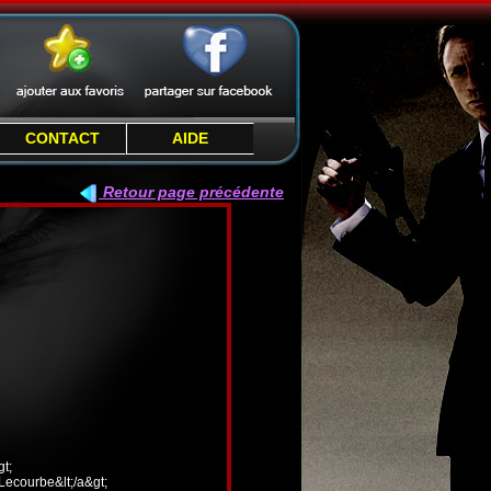
CONTACT
AIDE
Retour page précédente
t;
 Lecourbe&lt;/a&gt;