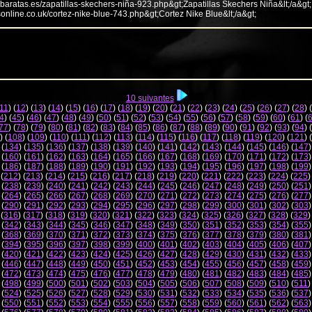
abaratas.es/zapatillas-skechers-niña-923.php&gt;Zapatillas Skechers Niña&lt;/a&gt;
sonline.co.uk/cortez-nike-blue-743.php&gt;Cortez Nike Blue&lt;/a&gt;
10 suivantes
11
) (
12
) (
13
) (
14
) (
15
) (
16
) (
17
) (
18
) (
19
) (
20
) (
21
) (
22
) (
23
) (
24
) (
25
) (
26
) (
27
) (
28
) (
4
) (
45
) (
46
) (
47
) (
48
) (
49
) (
50
) (
51
) (
52
) (
53
) (
54
) (
55
) (
56
) (
57
) (
58
) (
59
) (
60
) (
61
) (
77
) (
78
) (
79
) (
80
) (
81
) (
82
) (
83
) (
84
) (
85
) (
86
) (
87
) (
88
) (
89
) (
90
) (
91
) (
92
) (
93
) (
94
) (
) (
108
) (
109
) (
110
) (
111
) (
112
) (
113
) (
114
) (
115
) (
116
) (
117
) (
118
) (
119
) (
120
) (
121
) (
 (
134
) (
135
) (
136
) (
137
) (
138
) (
139
) (
140
) (
141
) (
142
) (
143
) (
144
) (
145
) (
146
) (
147
)
 (
160
) (
161
) (
162
) (
163
) (
164
) (
165
) (
166
) (
167
) (
168
) (
169
) (
170
) (
171
) (
172
) (
173
)
 (
186
) (
187
) (
188
) (
189
) (
190
) (
191
) (
192
) (
193
) (
194
) (
195
) (
196
) (
197
) (
198
) (
199
)
 (
212
) (
213
) (
214
) (
215
) (
216
) (
217
) (
218
) (
219
) (
220
) (
221
) (
222
) (
223
) (
224
) (
225
)
 (
238
) (
239
) (
240
) (
241
) (
242
) (
243
) (
244
) (
245
) (
246
) (
247
) (
248
) (
249
) (
250
) (
251
)
 (
264
) (
265
) (
266
) (
267
) (
268
) (
269
) (
270
) (
271
) (
272
) (
273
) (
274
) (
275
) (
276
) (
277
)
 (
290
) (
291
) (
292
) (
293
) (
294
) (
295
) (
296
) (
297
) (
298
) (
299
) (
300
) (
301
) (
302
) (
303
)
 (
316
) (
317
) (
318
) (
319
) (
320
) (
321
) (
322
) (
323
) (
324
) (
325
) (
326
) (
327
) (
328
) (
329
)
 (
342
) (
343
) (
344
) (
345
) (
346
) (
347
) (
348
) (
349
) (
350
) (
351
) (
352
) (
353
) (
354
) (
355
)
 (
368
) (
369
) (
370
) (
371
) (
372
) (
373
) (
374
) (
375
) (
376
) (
377
) (
378
) (
379
) (
380
) (
381
)
 (
394
) (
395
) (
396
) (
397
) (
398
) (
399
) (
400
) (
401
) (
402
) (
403
) (
404
) (
405
) (
406
) (
407
)
 (
420
) (
421
) (
422
) (
423
) (
424
) (
425
) (
426
) (
427
) (
428
) (
429
) (
430
) (
431
) (
432
) (
433
)
 (
446
) (
447
) (
448
) (
449
) (
450
) (
451
) (
452
) (
453
) (
454
) (
455
) (
456
) (
457
) (
458
) (
459
)
 (
472
) (
473
) (
474
) (
475
) (
476
) (
477
) (
478
) (
479
) (
480
) (
481
) (
482
) (
483
) (
484
) (
485
)
 (
498
) (
499
) (
500
) (
501
) (
502
) (
503
) (
504
) (
505
) (
506
) (
507
) (
508
) (
509
) (
510
) (
511
)
 (
524
) (
525
) (
526
) (
527
) (
528
) (
529
) (
530
) (
531
) (
532
) (
533
) (
534
) (
535
) (
536
) (
537
)
 (
550
) (
551
) (
552
) (
553
) (
554
) (
555
) (
556
) (
557
) (
558
) (
559
) (
560
) (
561
) (
562
) (
563
)