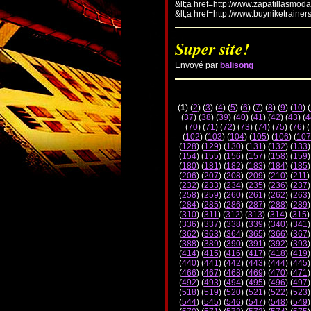
&lt;a href=http://www.zapatillasmod
&lt;a href=http://www.buyniketrainer
Super site!
Envoyé par
balisong
(
1
) (
2
) (
3
) (
4
) (
5
) (
6
) (
7
) (
8
) (
9
) (
10
) (
(
37
) (
38
) (
39
) (
40
) (
41
) (
42
) (
43
) (
4
(
70
) (
71
) (
72
) (
73
) (
74
) (
75
) (
76
) (
(
102
) (
103
) (
104
) (
105
) (
106
) (
107
(
128
) (
129
) (
130
) (
131
) (
132
) (
133
)
(
154
) (
155
) (
156
) (
157
) (
158
) (
159
)
(
180
) (
181
) (
182
) (
183
) (
184
) (
185
)
(
206
) (
207
) (
208
) (
209
) (
210
) (
211
)
(
232
) (
233
) (
234
) (
235
) (
236
) (
237
)
(
258
) (
259
) (
260
) (
261
) (
262
) (
263
)
(
284
) (
285
) (
286
) (
287
) (
288
) (
289
)
(
310
) (
311
) (
312
) (
313
) (
314
) (
315
)
(
336
) (
337
) (
338
) (
339
) (
340
) (
341
)
(
362
) (
363
) (
364
) (
365
) (
366
) (
367
)
(
388
) (
389
) (
390
) (
391
) (
392
) (
393
)
(
414
) (
415
) (
416
) (
417
) (
418
) (
419
)
(
440
) (
441
) (
442
) (
443
) (
444
) (
445
)
(
466
) (
467
) (
468
) (
469
) (
470
) (
471
)
(
492
) (
493
) (
494
) (
495
) (
496
) (
497
)
(
518
) (
519
) (
520
) (
521
) (
522
) (
523
)
(
544
) (
545
) (
546
) (
547
) (
548
) (
549
)