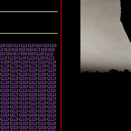
29
) (
30
) (
31
) (
32
) (
33
) (
34
) (
35
) (
36
)
62
) (
63
) (
64
) (
65
) (
66
) (
67
) (
68
) (
69
)
95
) (
96
) (
97
) (
98
) (
99
) (
100
) (
101
)
122
) (
123
) (
124
) (
125
) (
126
) (
127
)
 (
148
) (
149
) (
150
) (
151
) (
152
) (
153
)
 (
174
) (
175
) (
176
) (
177
) (
178
) (
179
)
 (
200
) (
201
) (
202
) (
203
) (
204
) (
205
)
 (
226
) (
227
) (
228
) (
229
) (
230
) (
231
)
 (
252
) (
253
) (
254
) (
255
) (
256
) (
257
)
 (
278
) (
279
) (
280
) (
281
) (
282
) (
283
)
 (
304
) (
305
) (
306
) (
307
) (
308
) (
309
)
 (
330
) (
331
) (
332
) (
333
) (
334
) (
335
)
 (
356
) (
357
) (
358
) (
359
) (
360
) (
361
)
 (
382
) (
383
) (
384
) (
385
) (
386
) (
387
)
 (
408
) (
409
) (
410
) (
411
) (
412
) (
413
)
 (
434
) (
435
) (
436
) (
437
) (
438
) (
439
)
 (
460
) (
461
) (
462
) (
463
) (
464
) (
465
)
 (
486
) (
487
) (
488
) (
489
) (
490
) (
491
)
 (
512
) (
513
) (
514
) (
515
) (
516
) (
517
)
 (
538
) (
539
) (
540
) (
541
) (
542
) (
543
)
 (
564
) (
565
) (
566
) (
567
) (
568
) (
569
)