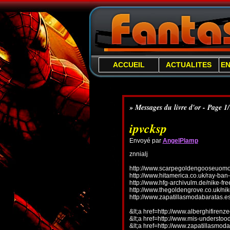
ACCUEIL
ACTUALITES
E
» Messages du livre d'or - Page 1
ipvcksp
Envoyé par
AngelPlamp
znnialj
http://www.scarpegoldengooseuomo.
http://www.hitamerica.co.uk/ray-ba
http://www.hfg-archivulm.de/nike-fr
http://www.thegoldengrove.co.uk/nik
http://www.zapatillasmodabaratas.e
&lt;a href=http://www.alberghifirenz
&lt;a href=http://www.mis-understo
&lt;a href=http://www.zapatillasmoda