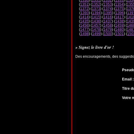
(
1330
) (
1331
) (
1332
) (
1333
) (
133
(
1351
) (
1352
) (
1353
) (
1354
) (
135
(
1372
) (
1373
) (
1374
) (
1375
) (
137
(
1393
) (
1394
) (
1395
) (
1396
) (
139
(
1414
) (
1415
) (
1416
) (
1417
) (
141
(
1435
) (
1436
) (
1437
) (
1438
) (
143
(
1456
) (
1457
) (
1458
) (
1459
) (
146
(
1477
) (
1478
) (
1479
) (
1480
) (
148
(
1498
) (
1499
) (
1500
) (
1501
) (
150
» Signez le livre d'or !
Des encouragements, des suggestions
Pseudo
Email :
Titre 
Votre 