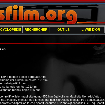
NCYCLOPEDIE
RECHERCHER
OUTILS
LIVRE D'OR
/1522
it/042-golden-goose-bordeaux.html
n-clubmaster-aluminum-colors-788.htm
ee-run-beige-049.htm
e-sb-janoski-on-feet-171.html
s/zapatos-reebok-bajos-986.php
ecentro.it/hollister-magliette-uomo-956.html&gt;Hollister Magliette Uomo&lt;/a&gt;
od.co.uk/oakley-monster-pup-lenses-458.html&gt;Oakley Monster Pup Lenses&lt;/a&g
baratas.es/zapatillas-le-coq-sportif-lecourbe-682.php&gt;Zapatillas Le Coq Sportif