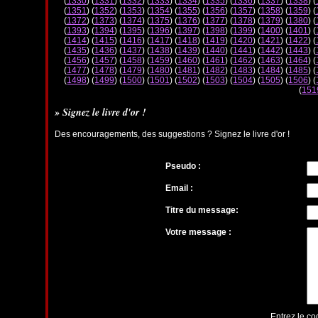
(
1330
) (
1331
) (
1332
) (
1333
) (
1334
) (
1335
) (
1336
) (
1337
) (
1338
) (
(
1351
) (
1352
) (
1353
) (
1354
) (
1355
) (
1356
) (
1357
) (
1358
) (
1359
) (
(
1372
) (
1373
) (
1374
) (
1375
) (
1376
) (
1377
) (
1378
) (
1379
) (
1380
) (
(
1393
) (
1394
) (
1395
) (
1396
) (
1397
) (
1398
) (
1399
) (
1400
) (
1401
) (
(
1414
) (
1415
) (
1416
) (
1417
) (
1418
) (
1419
) (
1420
) (
1421
) (
1422
) (
(
1435
) (
1436
) (
1437
) (
1438
) (
1439
) (
1440
) (
1441
) (
1442
) (
1443
) (
(
1456
) (
1457
) (
1458
) (
1459
) (
1460
) (
1461
) (
1462
) (
1463
) (
1464
) (
(
1477
) (
1478
) (
1479
) (
1480
) (
1481
) (
1482
) (
1483
) (
1484
) (
1485
) (
(
1498
) (
1499
) (
1500
) (
1501
) (
1502
) (
1503
) (
1504
) (
1505
) (
1506
) (
(
151
» Signez le livre d'or !
Des encouragements, des suggestions ? Signez le livre d'or !
Pseudo :
Email :
Titre du message:
Votre message :
Entrez le co