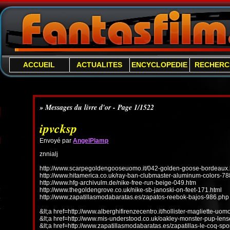
ACCUEIL
ACTUALITES
ENCYCLOPEDIE
RECHERC
» Messages du livre d'or - Page 1/1522
ipvcksp
Envoyé par
AngelPlamp
znnialj
http://www.scarpegoldengooseuomo.it/042-golden-goose-bordeaux.
http://www.hitamerica.co.uk/ray-ban-clubmaster-aluminum-colors-78
http://www.hfg-archivulm.de/nike-free-run-beige-049.htm
http://www.thegoldengrove.co.uk/nike-sb-janoski-on-feet-171.html
http://www.zapatillasmodabaratas.es/zapatos-reebok-bajos-986.php
&lt;a href=http://www.alberghifirenzecentro.it/hollister-magliette-uo
&lt;a href=http://www.mis-understood.co.uk/oakley-monster-pup-len
&lt;a href=http://www.zapatillasmodabaratas.es/zapatillas-le-coq-spo