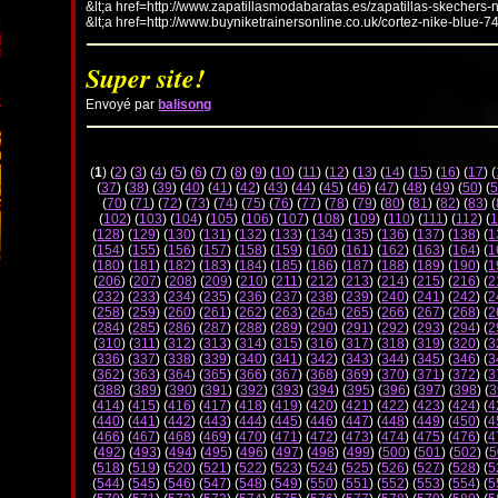
&lt;a href=http://www.zapatillasmodabaratas.es/zapatillas-skechers-
&lt;a href=http://www.buyniketrainersonline.co.uk/cortez-nike-blue-7
Super site!
Envoyé par
balisong
(
1
) (
2
) (
3
) (
4
) (
5
) (
6
) (
7
) (
8
) (
9
) (
10
) (
11
) (
12
) (
13
) (
14
) (
15
) (
16
) (
17
) (
(
37
) (
38
) (
39
) (
40
) (
41
) (
42
) (
43
) (
44
) (
45
) (
46
) (
47
) (
48
) (
49
) (
50
) (
5
(
70
) (
71
) (
72
) (
73
) (
74
) (
75
) (
76
) (
77
) (
78
) (
79
) (
80
) (
81
) (
82
) (
83
) (
(
102
) (
103
) (
104
) (
105
) (
106
) (
107
) (
108
) (
109
) (
110
) (
111
) (
112
) (
1
(
128
) (
129
) (
130
) (
131
) (
132
) (
133
) (
134
) (
135
) (
136
) (
137
) (
138
) (
1
(
154
) (
155
) (
156
) (
157
) (
158
) (
159
) (
160
) (
161
) (
162
) (
163
) (
164
) (
1
(
180
) (
181
) (
182
) (
183
) (
184
) (
185
) (
186
) (
187
) (
188
) (
189
) (
190
) (
1
(
206
) (
207
) (
208
) (
209
) (
210
) (
211
) (
212
) (
213
) (
214
) (
215
) (
216
) (
2
(
232
) (
233
) (
234
) (
235
) (
236
) (
237
) (
238
) (
239
) (
240
) (
241
) (
242
) (
2
(
258
) (
259
) (
260
) (
261
) (
262
) (
263
) (
264
) (
265
) (
266
) (
267
) (
268
) (
2
(
284
) (
285
) (
286
) (
287
) (
288
) (
289
) (
290
) (
291
) (
292
) (
293
) (
294
) (
2
(
310
) (
311
) (
312
) (
313
) (
314
) (
315
) (
316
) (
317
) (
318
) (
319
) (
320
) (
3
(
336
) (
337
) (
338
) (
339
) (
340
) (
341
) (
342
) (
343
) (
344
) (
345
) (
346
) (
3
(
362
) (
363
) (
364
) (
365
) (
366
) (
367
) (
368
) (
369
) (
370
) (
371
) (
372
) (
3
(
388
) (
389
) (
390
) (
391
) (
392
) (
393
) (
394
) (
395
) (
396
) (
397
) (
398
) (
3
(
414
) (
415
) (
416
) (
417
) (
418
) (
419
) (
420
) (
421
) (
422
) (
423
) (
424
) (
4
(
440
) (
441
) (
442
) (
443
) (
444
) (
445
) (
446
) (
447
) (
448
) (
449
) (
450
) (
4
(
466
) (
467
) (
468
) (
469
) (
470
) (
471
) (
472
) (
473
) (
474
) (
475
) (
476
) (
4
(
492
) (
493
) (
494
) (
495
) (
496
) (
497
) (
498
) (
499
) (
500
) (
501
) (
502
) (
5
(
518
) (
519
) (
520
) (
521
) (
522
) (
523
) (
524
) (
525
) (
526
) (
527
) (
528
) (
5
(
544
) (
545
) (
546
) (
547
) (
548
) (
549
) (
550
) (
551
) (
552
) (
553
) (
554
) (
5