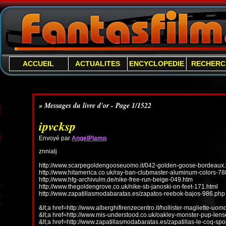
ACCUEIL
ACTUALITES
ENCYCLOPEDIE
RECHERC
» Messages du livre d'or - Page 1/1522
ipvcksp
Envoyé par
AngelPlamp
znnialj
http://www.scarpegoldengooseuomo.it/042-golden-goose-bordeaux.
http://www.hitamerica.co.uk/ray-ban-clubmaster-aluminum-colors-78
http://www.hfg-archivulm.de/nike-free-run-beige-049.htm
http://www.thegoldengrove.co.uk/nike-sb-janoski-on-feet-171.html
http://www.zapatillasmodabaratas.es/zapatos-reebok-bajos-986.php
&lt;a href=http://www.alberghifirenzecentro.it/hollister-magliette-uo
&lt;a href=http://www.mis-understood.co.uk/oakley-monster-pup-len
&lt;a href=http://www.zapatillasmodabaratas.es/zapatillas-le-coq-spo