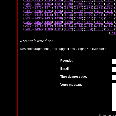
(
1330
) (
1331
) (
1332
) (
1333
) (
1334
) (
1335
) (
1336
) (
1337
) (
1338
) (
(
1351
) (
1352
) (
1353
) (
1354
) (
1355
) (
1356
) (
1357
) (
1358
) (
1359
) (
(
1372
) (
1373
) (
1374
) (
1375
) (
1376
) (
1377
) (
1378
) (
1379
) (
1380
) (
(
1393
) (
1394
) (
1395
) (
1396
) (
1397
) (
1398
) (
1399
) (
1400
) (
1401
) (
(
1414
) (
1415
) (
1416
) (
1417
) (
1418
) (
1419
) (
1420
) (
1421
) (
1422
) (
(
1435
) (
1436
) (
1437
) (
1438
) (
1439
) (
1440
) (
1441
) (
1442
) (
1443
) (
(
1456
) (
1457
) (
1458
) (
1459
) (
1460
) (
1461
) (
1462
) (
1463
) (
1464
) (
(
1477
) (
1478
) (
1479
) (
1480
) (
1481
) (
1482
) (
1483
) (
1484
) (
1485
) (
(
1498
) (
1499
) (
1500
) (
1501
) (
1502
) (
1503
) (
1504
) (
1505
) (
1506
) (
(
151
» Signez le livre d'or !
Des encouragements, des suggestions ? Signez le livre d'or !
Pseudo :
Email :
Titre du message:
Votre message :
Entrez le co