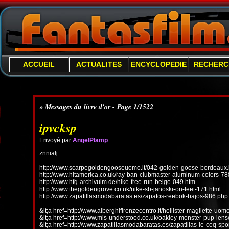
ACCUEIL
ACTUALITES
ENCYCLOPEDIE
RECHERC
» Messages du livre d'or - Page 1/1522
ipvcksp
Envoyé par
AngelPlamp
znnialj
http://www.scarpegoldengooseuomo.it/042-golden-goose-bordeaux.
http://www.hitamerica.co.uk/ray-ban-clubmaster-aluminum-colors-78
http://www.hfg-archivulm.de/nike-free-run-beige-049.htm
http://www.thegoldengrove.co.uk/nike-sb-janoski-on-feet-171.html
http://www.zapatillasmodabaratas.es/zapatos-reebok-bajos-986.php
&lt;a href=http://www.alberghifirenzecentro.it/hollister-magliette-uo
&lt;a href=http://www.mis-understood.co.uk/oakley-monster-pup-len
&lt;a href=http://www.zapatillasmodabaratas.es/zapatillas-le-coq-spo