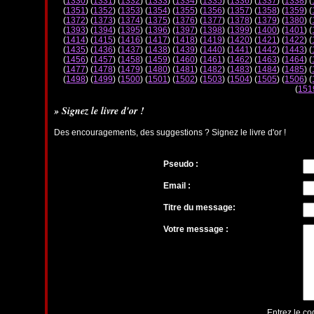
(
1330
) (
1331
) (
1332
) (
1333
) (
1334
) (
1335
) (
1336
) (
1337
) (
1338
) (
(
1351
) (
1352
) (
1353
) (
1354
) (
1355
) (
1356
) (
1357
) (
1358
) (
1359
) (
(
1372
) (
1373
) (
1374
) (
1375
) (
1376
) (
1377
) (
1378
) (
1379
) (
1380
) (
(
1393
) (
1394
) (
1395
) (
1396
) (
1397
) (
1398
) (
1399
) (
1400
) (
1401
) (
(
1414
) (
1415
) (
1416
) (
1417
) (
1418
) (
1419
) (
1420
) (
1421
) (
1422
) (
(
1435
) (
1436
) (
1437
) (
1438
) (
1439
) (
1440
) (
1441
) (
1442
) (
1443
) (
(
1456
) (
1457
) (
1458
) (
1459
) (
1460
) (
1461
) (
1462
) (
1463
) (
1464
) (
(
1477
) (
1478
) (
1479
) (
1480
) (
1481
) (
1482
) (
1483
) (
1484
) (
1485
) (
(
1498
) (
1499
) (
1500
) (
1501
) (
1502
) (
1503
) (
1504
) (
1505
) (
1506
) (
(
151
» Signez le livre d'or !
Des encouragements, des suggestions ? Signez le livre d'or !
Pseudo :
Email :
Titre du message:
Votre message :
Entrez le co