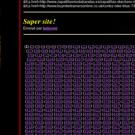
&lt;a href=http://www.zapatillasmodabaratas.es/zapatillas-skechers-
&lt;a href=http://www.buyniketrainersonline.co.uk/cortez-nike-blue-7
Super site!
Envoyé par
balisong
(
1
) (
2
) (
3
) (
4
) (
5
) (
6
) (
7
) (
8
) (
9
) (
10
) (
11
) (
12
) (
13
) (
14
) (
15
) (
16
) (
17
) (
(
37
) (
38
) (
39
) (
40
) (
41
) (
42
) (
43
) (
44
) (
45
) (
46
) (
47
) (
48
) (
49
) (
50
) (
5
(
70
) (
71
) (
72
) (
73
) (
74
) (
75
) (
76
) (
77
) (
78
) (
79
) (
80
) (
81
) (
82
) (
83
) (
(
102
) (
103
) (
104
) (
105
) (
106
) (
107
) (
108
) (
109
) (
110
) (
111
) (
112
) (
1
(
128
) (
129
) (
130
) (
131
) (
132
) (
133
) (
134
) (
135
) (
136
) (
137
) (
138
) (
1
(
154
) (
155
) (
156
) (
157
) (
158
) (
159
) (
160
) (
161
) (
162
) (
163
) (
164
) (
1
(
180
) (
181
) (
182
) (
183
) (
184
) (
185
) (
186
) (
187
) (
188
) (
189
) (
190
) (
1
(
206
) (
207
) (
208
) (
209
) (
210
) (
211
) (
212
) (
213
) (
214
) (
215
) (
216
) (
2
(
232
) (
233
) (
234
) (
235
) (
236
) (
237
) (
238
) (
239
) (
240
) (
241
) (
242
) (
2
(
258
) (
259
) (
260
) (
261
) (
262
) (
263
) (
264
) (
265
) (
266
) (
267
) (
268
) (
2
(
284
) (
285
) (
286
) (
287
) (
288
) (
289
) (
290
) (
291
) (
292
) (
293
) (
294
) (
2
(
310
) (
311
) (
312
) (
313
) (
314
) (
315
) (
316
) (
317
) (
318
) (
319
) (
320
) (
3
(
336
) (
337
) (
338
) (
339
) (
340
) (
341
) (
342
) (
343
) (
344
) (
345
) (
346
) (
3
(
362
) (
363
) (
364
) (
365
) (
366
) (
367
) (
368
) (
369
) (
370
) (
371
) (
372
) (
3
(
388
) (
389
) (
390
) (
391
) (
392
) (
393
) (
394
) (
395
) (
396
) (
397
) (
398
) (
3
(
414
) (
415
) (
416
) (
417
) (
418
) (
419
) (
420
) (
421
) (
422
) (
423
) (
424
) (
4
(
440
) (
441
) (
442
) (
443
) (
444
) (
445
) (
446
) (
447
) (
448
) (
449
) (
450
) (
4
(
466
) (
467
) (
468
) (
469
) (
470
) (
471
) (
472
) (
473
) (
474
) (
475
) (
476
) (
4
(
492
) (
493
) (
494
) (
495
) (
496
) (
497
) (
498
) (
499
) (
500
) (
501
) (
502
) (
5
(
518
) (
519
) (
520
) (
521
) (
522
) (
523
) (
524
) (
525
) (
526
) (
527
) (
528
) (
5
(
544
) (
545
) (
546
) (
547
) (
548
) (
549
) (
550
) (
551
) (
552
) (
553
) (
554
) (
5