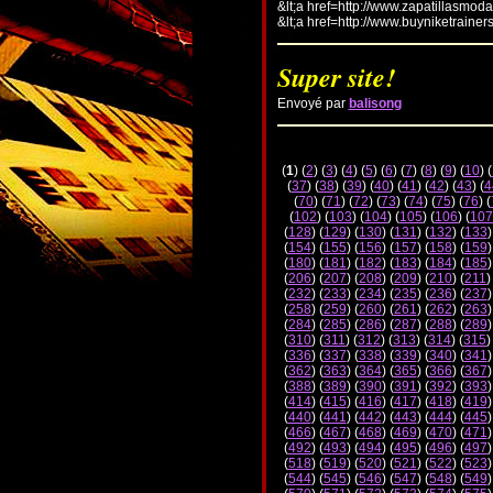
&lt;a href=http://www.zapatillasmod
&lt;a href=http://www.buyniketrainer
Super site!
Envoyé par
balisong
(
1
) (
2
) (
3
) (
4
) (
5
) (
6
) (
7
) (
8
) (
9
) (
10
) (
(
37
) (
38
) (
39
) (
40
) (
41
) (
42
) (
43
) (
4
(
70
) (
71
) (
72
) (
73
) (
74
) (
75
) (
76
) (
(
102
) (
103
) (
104
) (
105
) (
106
) (
107
(
128
) (
129
) (
130
) (
131
) (
132
) (
133
)
(
154
) (
155
) (
156
) (
157
) (
158
) (
159
)
(
180
) (
181
) (
182
) (
183
) (
184
) (
185
)
(
206
) (
207
) (
208
) (
209
) (
210
) (
211
)
(
232
) (
233
) (
234
) (
235
) (
236
) (
237
)
(
258
) (
259
) (
260
) (
261
) (
262
) (
263
)
(
284
) (
285
) (
286
) (
287
) (
288
) (
289
)
(
310
) (
311
) (
312
) (
313
) (
314
) (
315
)
(
336
) (
337
) (
338
) (
339
) (
340
) (
341
)
(
362
) (
363
) (
364
) (
365
) (
366
) (
367
)
(
388
) (
389
) (
390
) (
391
) (
392
) (
393
)
(
414
) (
415
) (
416
) (
417
) (
418
) (
419
)
(
440
) (
441
) (
442
) (
443
) (
444
) (
445
)
(
466
) (
467
) (
468
) (
469
) (
470
) (
471
)
(
492
) (
493
) (
494
) (
495
) (
496
) (
497
)
(
518
) (
519
) (
520
) (
521
) (
522
) (
523
)
(
544
) (
545
) (
546
) (
547
) (
548
) (
549
)