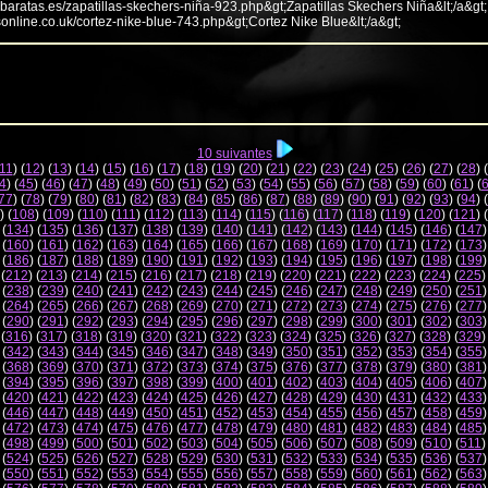
abaratas.es/zapatillas-skechers-niña-923.php&gt;Zapatillas Skechers Niña&lt;/a&gt;
sonline.co.uk/cortez-nike-blue-743.php&gt;Cortez Nike Blue&lt;/a&gt;
10 suivantes
11
) (
12
) (
13
) (
14
) (
15
) (
16
) (
17
) (
18
) (
19
) (
20
) (
21
) (
22
) (
23
) (
24
) (
25
) (
26
) (
27
) (
28
) (
4
) (
45
) (
46
) (
47
) (
48
) (
49
) (
50
) (
51
) (
52
) (
53
) (
54
) (
55
) (
56
) (
57
) (
58
) (
59
) (
60
) (
61
) (
77
) (
78
) (
79
) (
80
) (
81
) (
82
) (
83
) (
84
) (
85
) (
86
) (
87
) (
88
) (
89
) (
90
) (
91
) (
92
) (
93
) (
94
) (
) (
108
) (
109
) (
110
) (
111
) (
112
) (
113
) (
114
) (
115
) (
116
) (
117
) (
118
) (
119
) (
120
) (
121
) (
 (
134
) (
135
) (
136
) (
137
) (
138
) (
139
) (
140
) (
141
) (
142
) (
143
) (
144
) (
145
) (
146
) (
147
)
 (
160
) (
161
) (
162
) (
163
) (
164
) (
165
) (
166
) (
167
) (
168
) (
169
) (
170
) (
171
) (
172
) (
173
)
 (
186
) (
187
) (
188
) (
189
) (
190
) (
191
) (
192
) (
193
) (
194
) (
195
) (
196
) (
197
) (
198
) (
199
)
 (
212
) (
213
) (
214
) (
215
) (
216
) (
217
) (
218
) (
219
) (
220
) (
221
) (
222
) (
223
) (
224
) (
225
)
 (
238
) (
239
) (
240
) (
241
) (
242
) (
243
) (
244
) (
245
) (
246
) (
247
) (
248
) (
249
) (
250
) (
251
)
 (
264
) (
265
) (
266
) (
267
) (
268
) (
269
) (
270
) (
271
) (
272
) (
273
) (
274
) (
275
) (
276
) (
277
)
 (
290
) (
291
) (
292
) (
293
) (
294
) (
295
) (
296
) (
297
) (
298
) (
299
) (
300
) (
301
) (
302
) (
303
)
 (
316
) (
317
) (
318
) (
319
) (
320
) (
321
) (
322
) (
323
) (
324
) (
325
) (
326
) (
327
) (
328
) (
329
)
 (
342
) (
343
) (
344
) (
345
) (
346
) (
347
) (
348
) (
349
) (
350
) (
351
) (
352
) (
353
) (
354
) (
355
)
 (
368
) (
369
) (
370
) (
371
) (
372
) (
373
) (
374
) (
375
) (
376
) (
377
) (
378
) (
379
) (
380
) (
381
)
 (
394
) (
395
) (
396
) (
397
) (
398
) (
399
) (
400
) (
401
) (
402
) (
403
) (
404
) (
405
) (
406
) (
407
)
 (
420
) (
421
) (
422
) (
423
) (
424
) (
425
) (
426
) (
427
) (
428
) (
429
) (
430
) (
431
) (
432
) (
433
)
 (
446
) (
447
) (
448
) (
449
) (
450
) (
451
) (
452
) (
453
) (
454
) (
455
) (
456
) (
457
) (
458
) (
459
)
 (
472
) (
473
) (
474
) (
475
) (
476
) (
477
) (
478
) (
479
) (
480
) (
481
) (
482
) (
483
) (
484
) (
485
)
 (
498
) (
499
) (
500
) (
501
) (
502
) (
503
) (
504
) (
505
) (
506
) (
507
) (
508
) (
509
) (
510
) (
511
)
 (
524
) (
525
) (
526
) (
527
) (
528
) (
529
) (
530
) (
531
) (
532
) (
533
) (
534
) (
535
) (
536
) (
537
)
 (
550
) (
551
) (
552
) (
553
) (
554
) (
555
) (
556
) (
557
) (
558
) (
559
) (
560
) (
561
) (
562
) (
563
)