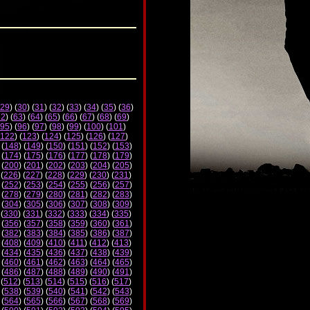
29
) (
30
) (
31
) (
32
) (
33
) (
34
) (
35
) (
36
)
62
) (
63
) (
64
) (
65
) (
66
) (
67
) (
68
) (
69
)
95
) (
96
) (
97
) (
98
) (
99
) (
100
) (
101
)
122
) (
123
) (
124
) (
125
) (
126
) (
127
)
 (
148
) (
149
) (
150
) (
151
) (
152
) (
153
)
 (
174
) (
175
) (
176
) (
177
) (
178
) (
179
)
 (
200
) (
201
) (
202
) (
203
) (
204
) (
205
)
 (
226
) (
227
) (
228
) (
229
) (
230
) (
231
)
 (
252
) (
253
) (
254
) (
255
) (
256
) (
257
)
 (
278
) (
279
) (
280
) (
281
) (
282
) (
283
)
 (
304
) (
305
) (
306
) (
307
) (
308
) (
309
)
 (
330
) (
331
) (
332
) (
333
) (
334
) (
335
)
 (
356
) (
357
) (
358
) (
359
) (
360
) (
361
)
 (
382
) (
383
) (
384
) (
385
) (
386
) (
387
)
 (
408
) (
409
) (
410
) (
411
) (
412
) (
413
)
 (
434
) (
435
) (
436
) (
437
) (
438
) (
439
)
 (
460
) (
461
) (
462
) (
463
) (
464
) (
465
)
 (
486
) (
487
) (
488
) (
489
) (
490
) (
491
)
 (
512
) (
513
) (
514
) (
515
) (
516
) (
517
)
 (
538
) (
539
) (
540
) (
541
) (
542
) (
543
)
 (
564
) (
565
) (
566
) (
567
) (
568
) (
569
)