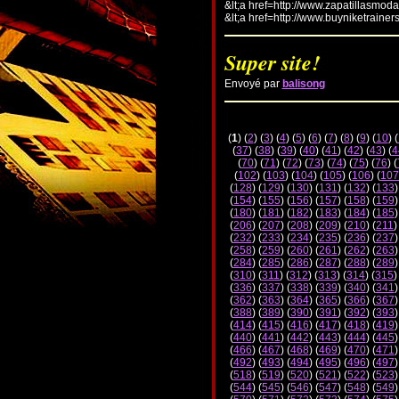
&lt;a href=http://www.zapatillasmod
&lt;a href=http://www.buyniketrainer
Super site!
Envoyé par
balisong
(
1
) (
2
) (
3
) (
4
) (
5
) (
6
) (
7
) (
8
) (
9
) (
10
) (
(
37
) (
38
) (
39
) (
40
) (
41
) (
42
) (
43
) (
4
(
70
) (
71
) (
72
) (
73
) (
74
) (
75
) (
76
) (
(
102
) (
103
) (
104
) (
105
) (
106
) (
107
(
128
) (
129
) (
130
) (
131
) (
132
) (
133
)
(
154
) (
155
) (
156
) (
157
) (
158
) (
159
)
(
180
) (
181
) (
182
) (
183
) (
184
) (
185
)
(
206
) (
207
) (
208
) (
209
) (
210
) (
211
)
(
232
) (
233
) (
234
) (
235
) (
236
) (
237
)
(
258
) (
259
) (
260
) (
261
) (
262
) (
263
)
(
284
) (
285
) (
286
) (
287
) (
288
) (
289
)
(
310
) (
311
) (
312
) (
313
) (
314
) (
315
)
(
336
) (
337
) (
338
) (
339
) (
340
) (
341
)
(
362
) (
363
) (
364
) (
365
) (
366
) (
367
)
(
388
) (
389
) (
390
) (
391
) (
392
) (
393
)
(
414
) (
415
) (
416
) (
417
) (
418
) (
419
)
(
440
) (
441
) (
442
) (
443
) (
444
) (
445
)
(
466
) (
467
) (
468
) (
469
) (
470
) (
471
)
(
492
) (
493
) (
494
) (
495
) (
496
) (
497
)
(
518
) (
519
) (
520
) (
521
) (
522
) (
523
)
(
544
) (
545
) (
546
) (
547
) (
548
) (
549
)