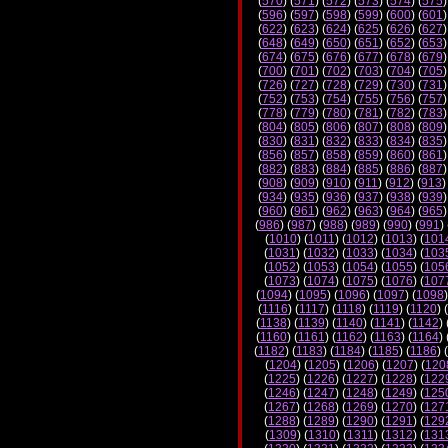
(
570
) (
571
) (
572
) (
573
) (
574
) (
575
)
(
596
) (
597
) (
598
) (
599
) (
600
) (
601
)
(
622
) (
623
) (
624
) (
625
) (
626
) (
627
)
(
648
) (
649
) (
650
) (
651
) (
652
) (
653
)
(
674
) (
675
) (
676
) (
677
) (
678
) (
679
)
(
700
) (
701
) (
702
) (
703
) (
704
) (
705
)
(
726
) (
727
) (
728
) (
729
) (
730
) (
731
)
(
752
) (
753
) (
754
) (
755
) (
756
) (
757
)
(
778
) (
779
) (
780
) (
781
) (
782
) (
783
)
(
804
) (
805
) (
806
) (
807
) (
808
) (
809
)
(
830
) (
831
) (
832
) (
833
) (
834
) (
835
)
(
856
) (
857
) (
858
) (
859
) (
860
) (
861
)
(
882
) (
883
) (
884
) (
885
) (
886
) (
887
)
(
908
) (
909
) (
910
) (
911
) (
912
) (
913
)
(
934
) (
935
) (
936
) (
937
) (
938
) (
939
)
(
960
) (
961
) (
962
) (
963
) (
964
) (
965
)
(
986
) (
987
) (
988
) (
989
) (
990
) (
991
) 
(
1010
) (
1011
) (
1012
) (
1013
) (
101
(
1031
) (
1032
) (
1033
) (
1034
) (
103
(
1052
) (
1053
) (
1054
) (
1055
) (
105
(
1073
) (
1074
) (
1075
) (
1076
) (
107
(
1094
) (
1095
) (
1096
) (
1097
) (
1098
)
(
1116
) (
1117
) (
1118
) (
1119
) (
1120
) (
(
1138
) (
1139
) (
1140
) (
1141
) (
1142
) 
(
1160
) (
1161
) (
1162
) (
1163
) (
1164
) 
(
1182
) (
1183
) (
1184
) (
1185
) (
1186
) (
(
1204
) (
1205
) (
1206
) (
1207
) (
120
(
1225
) (
1226
) (
1227
) (
1228
) (
122
(
1246
) (
1247
) (
1248
) (
1249
) (
125
(
1267
) (
1268
) (
1269
) (
1270
) (
127
(
1288
) (
1289
) (
1290
) (
1291
) (
129
(
1309
) (
1310
) (
1311
) (
1312
) (
131