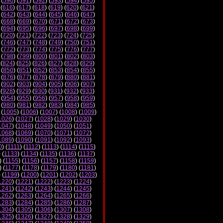
 (
590
) (
591
) (
592
) (
593
) (
594
) (
595
)
 (
616
) (
617
) (
618
) (
619
) (
620
) (
621
)
 (
642
) (
643
) (
644
) (
645
) (
646
) (
647
)
 (
668
) (
669
) (
670
) (
671
) (
672
) (
673
)
 (
694
) (
695
) (
696
) (
697
) (
698
) (
699
)
 (
720
) (
721
) (
722
) (
723
) (
724
) (
725
)
 (
746
) (
747
) (
748
) (
749
) (
750
) (
751
)
 (
772
) (
773
) (
774
) (
775
) (
776
) (
777
)
 (
798
) (
799
) (
800
) (
801
) (
802
) (
803
)
 (
824
) (
825
) (
826
) (
827
) (
828
) (
829
)
 (
850
) (
851
) (
852
) (
853
) (
854
) (
855
)
 (
876
) (
877
) (
878
) (
879
) (
880
) (
881
)
 (
902
) (
903
) (
904
) (
905
) (
906
) (
907
)
 (
928
) (
929
) (
930
) (
931
) (
932
) (
933
)
 (
954
) (
955
) (
956
) (
957
) (
958
) (
959
)
 (
980
) (
981
) (
982
) (
983
) (
984
) (
985
)
 (
1005
) (
1006
) (
1007
) (
1008
) (
1009
)
1026
) (
1027
) (
1028
) (
1029
) (
1030
)
1047
) (
1048
) (
1049
) (
1050
) (
1051
)
1068
) (
1069
) (
1070
) (
1071
) (
1072
)
1089
) (
1090
) (
1091
) (
1092
) (
1093
)
0
) (
1111
) (
1112
) (
1113
) (
1114
) (
1115
)
) (
1133
) (
1134
) (
1135
) (
1136
) (
1137
)
) (
1155
) (
1156
) (
1157
) (
1158
) (
1159
)
) (
1177
) (
1178
) (
1179
) (
1180
) (
1181
)
) (
1199
) (
1200
) (
1201
) (
1202
) (
1203
)
1220
) (
1221
) (
1222
) (
1223
) (
1224
)
1241
) (
1242
) (
1243
) (
1244
) (
1245
)
1262
) (
1263
) (
1264
) (
1265
) (
1266
)
1283
) (
1284
) (
1285
) (
1286
) (
1287
)
1304
) (
1305
) (
1306
) (
1307
) (
1308
)
1325
) (
1326
) (
1327
) (
1328
) (
1329
)