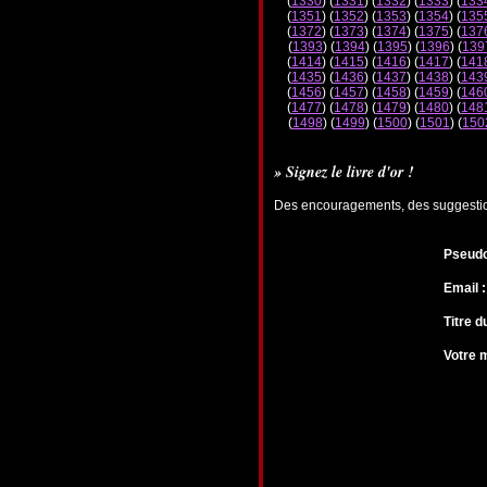
(
1330
) (
1331
) (
1332
) (
1333
) (
133
(
1351
) (
1352
) (
1353
) (
1354
) (
135
(
1372
) (
1373
) (
1374
) (
1375
) (
137
(
1393
) (
1394
) (
1395
) (
1396
) (
139
(
1414
) (
1415
) (
1416
) (
1417
) (
141
(
1435
) (
1436
) (
1437
) (
1438
) (
143
(
1456
) (
1457
) (
1458
) (
1459
) (
146
(
1477
) (
1478
) (
1479
) (
1480
) (
148
(
1498
) (
1499
) (
1500
) (
1501
) (
150
» Signez le livre d'or !
Des encouragements, des suggestions
Pseudo
Email :
Titre 
Votre 