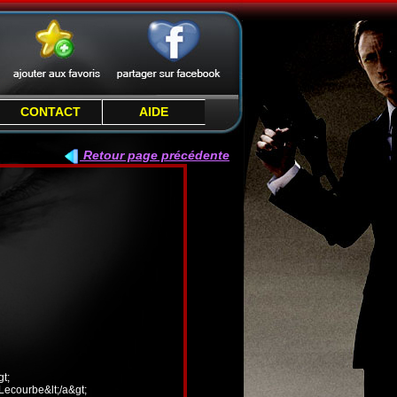
CONTACT
AIDE
Retour page précédente
t;
 Lecourbe&lt;/a&gt;