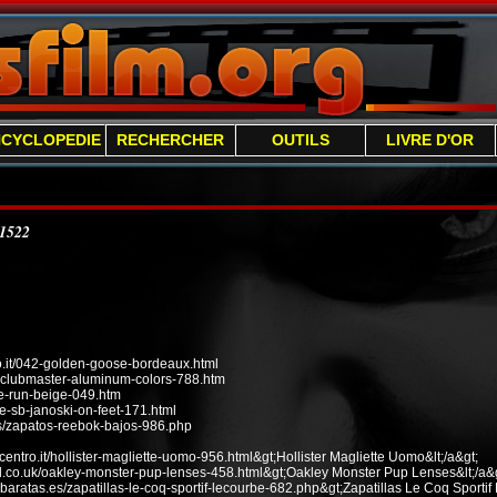
NCYCLOPEDIE
RECHERCHER
OUTILS
LIVRE D'OR
/1522
it/042-golden-goose-bordeaux.html
n-clubmaster-aluminum-colors-788.htm
ee-run-beige-049.htm
e-sb-janoski-on-feet-171.html
s/zapatos-reebok-bajos-986.php
ecentro.it/hollister-magliette-uomo-956.html&gt;Hollister Magliette Uomo&lt;/a&gt;
od.co.uk/oakley-monster-pup-lenses-458.html&gt;Oakley Monster Pup Lenses&lt;/a&g
baratas.es/zapatillas-le-coq-sportif-lecourbe-682.php&gt;Zapatillas Le Coq Sportif