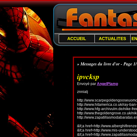
ACCUEIL
ACTUALITES
E
» Messages du livre d'or - Page 1
ipvcksp
Envoyé par
AngelPlamp
znnialj
http://www.scarpegoldengooseuomo.
http://www.hitamerica.co.uk/ray-ba
http://www.hfg-archivulm.de/nike-fr
http://www.thegoldengrove.co.uk/nik
http://www.zapatillasmodabaratas.e
&lt;a href=http://www.alberghifirenz
&lt;a href=http://www.mis-understo
&lt;a href=http://www.zapatillasmoda