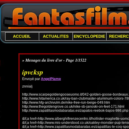
ACCUEIL
ACTUALITES
ENCYCLOPEDIE
RECHERC
» Messages du livre d'or - Page 1/1522
ipvcksp
Envoyé par
AngelPlamp
znnialj
http://www.scarpegoldengooseuomo.it/042-golden-goose-bordeaux.
http://www.hitamerica.co.uk/ray-ban-clubmaster-aluminum-colors-78
http://www.hfg-archivulm.de/nike-free-run-beige-049.htm
http://www.thegoldengrove.co.uk/nike-sb-janoski-on-feet-171.html
http://www.zapatillasmodabaratas.es/zapatos-reebok-bajos-986.php
&lt;a href=http://www.alberghifirenzecentro.it/hollister-magliette-uo
&lt;a href=http://www.mis-understood.co.uk/oakley-monster-pup-len
&lt;a href=http://www.zapatillasmodabaratas.es/zapatillas-le-coq-spo