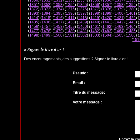
(
1330
) (
1331
) (
1332
) (
1333
) (
1334
) (
1335
) (
1336
) (
1337
) (
1338
) (
(
1351
) (
1352
) (
1353
) (
1354
) (
1355
) (
1356
) (
1357
) (
1358
) (
1359
) (
(
1372
) (
1373
) (
1374
) (
1375
) (
1376
) (
1377
) (
1378
) (
1379
) (
1380
) (
(
1393
) (
1394
) (
1395
) (
1396
) (
1397
) (
1398
) (
1399
) (
1400
) (
1401
) (
(
1414
) (
1415
) (
1416
) (
1417
) (
1418
) (
1419
) (
1420
) (
1421
) (
1422
) (
(
1435
) (
1436
) (
1437
) (
1438
) (
1439
) (
1440
) (
1441
) (
1442
) (
1443
) (
(
1456
) (
1457
) (
1458
) (
1459
) (
1460
) (
1461
) (
1462
) (
1463
) (
1464
) (
(
1477
) (
1478
) (
1479
) (
1480
) (
1481
) (
1482
) (
1483
) (
1484
) (
1485
) (
(
1498
) (
1499
) (
1500
) (
1501
) (
1502
) (
1503
) (
1504
) (
1505
) (
1506
) (
(
151
» Signez le livre d'or !
Des encouragements, des suggestions ? Signez le livre d'or !
Pseudo :
Email :
Titre du message:
Votre message :
Entrez le co