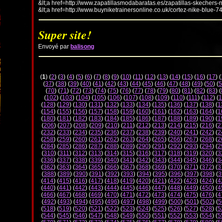
&lt;a href=http://www.zapatillasmodabaratas.es/zapatillas-skechers-
&lt;a href=http://www.buyniketrainersonline.co.uk/cortez-nike-blue-7
Super site!
Envoyé par
balisong
(
1
) (
2
) (
3
) (
4
) (
5
) (
6
) (
7
) (
8
) (
9
) (
10
) (
11
) (
12
) (
13
) (
14
) (
15
) (
16
) (
17
) (
(
37
) (
38
) (
39
) (
40
) (
41
) (
42
) (
43
) (
44
) (
45
) (
46
) (
47
) (
48
) (
49
) (
50
) (
5
(
70
) (
71
) (
72
) (
73
) (
74
) (
75
) (
76
) (
77
) (
78
) (
79
) (
80
) (
81
) (
82
) (
83
) (
(
102
) (
103
) (
104
) (
105
) (
106
) (
107
) (
108
) (
109
) (
110
) (
111
) (
112
) (
1
(
128
) (
129
) (
130
) (
131
) (
132
) (
133
) (
134
) (
135
) (
136
) (
137
) (
138
) (
1
(
154
) (
155
) (
156
) (
157
) (
158
) (
159
) (
160
) (
161
) (
162
) (
163
) (
164
) (
1
(
180
) (
181
) (
182
) (
183
) (
184
) (
185
) (
186
) (
187
) (
188
) (
189
) (
190
) (
1
(
206
) (
207
) (
208
) (
209
) (
210
) (
211
) (
212
) (
213
) (
214
) (
215
) (
216
) (
2
(
232
) (
233
) (
234
) (
235
) (
236
) (
237
) (
238
) (
239
) (
240
) (
241
) (
242
) (
2
(
258
) (
259
) (
260
) (
261
) (
262
) (
263
) (
264
) (
265
) (
266
) (
267
) (
268
) (
2
(
284
) (
285
) (
286
) (
287
) (
288
) (
289
) (
290
) (
291
) (
292
) (
293
) (
294
) (
2
(
310
) (
311
) (
312
) (
313
) (
314
) (
315
) (
316
) (
317
) (
318
) (
319
) (
320
) (
3
(
336
) (
337
) (
338
) (
339
) (
340
) (
341
) (
342
) (
343
) (
344
) (
345
) (
346
) (
3
(
362
) (
363
) (
364
) (
365
) (
366
) (
367
) (
368
) (
369
) (
370
) (
371
) (
372
) (
3
(
388
) (
389
) (
390
) (
391
) (
392
) (
393
) (
394
) (
395
) (
396
) (
397
) (
398
) (
3
(
414
) (
415
) (
416
) (
417
) (
418
) (
419
) (
420
) (
421
) (
422
) (
423
) (
424
) (
4
(
440
) (
441
) (
442
) (
443
) (
444
) (
445
) (
446
) (
447
) (
448
) (
449
) (
450
) (
4
(
466
) (
467
) (
468
) (
469
) (
470
) (
471
) (
472
) (
473
) (
474
) (
475
) (
476
) (
4
(
492
) (
493
) (
494
) (
495
) (
496
) (
497
) (
498
) (
499
) (
500
) (
501
) (
502
) (
5
(
518
) (
519
) (
520
) (
521
) (
522
) (
523
) (
524
) (
525
) (
526
) (
527
) (
528
) (
5
(
544
) (
545
) (
546
) (
547
) (
548
) (
549
) (
550
) (
551
) (
552
) (
553
) (
554
) (
5