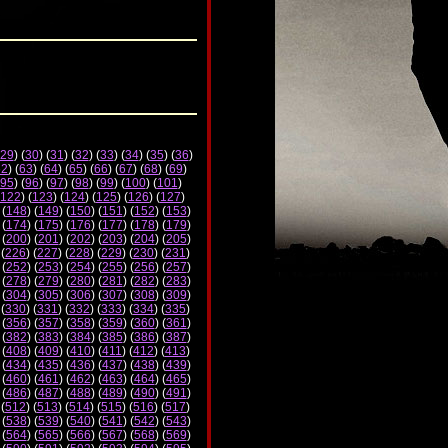
29
) (
30
) (
31
) (
32
) (
33
) (
34
) (
35
) (
36
)
62
) (
63
) (
64
) (
65
) (
66
) (
67
) (
68
) (
69
)
95
) (
96
) (
97
) (
98
) (
99
) (
100
) (
101
)
122
) (
123
) (
124
) (
125
) (
126
) (
127
)
 (
148
) (
149
) (
150
) (
151
) (
152
) (
153
)
 (
174
) (
175
) (
176
) (
177
) (
178
) (
179
)
 (
200
) (
201
) (
202
) (
203
) (
204
) (
205
)
 (
226
) (
227
) (
228
) (
229
) (
230
) (
231
)
 (
252
) (
253
) (
254
) (
255
) (
256
) (
257
)
 (
278
) (
279
) (
280
) (
281
) (
282
) (
283
)
 (
304
) (
305
) (
306
) (
307
) (
308
) (
309
)
 (
330
) (
331
) (
332
) (
333
) (
334
) (
335
)
 (
356
) (
357
) (
358
) (
359
) (
360
) (
361
)
 (
382
) (
383
) (
384
) (
385
) (
386
) (
387
)
 (
408
) (
409
) (
410
) (
411
) (
412
) (
413
)
 (
434
) (
435
) (
436
) (
437
) (
438
) (
439
)
 (
460
) (
461
) (
462
) (
463
) (
464
) (
465
)
 (
486
) (
487
) (
488
) (
489
) (
490
) (
491
)
 (
512
) (
513
) (
514
) (
515
) (
516
) (
517
)
 (
538
) (
539
) (
540
) (
541
) (
542
) (
543
)
 (
564
) (
565
) (
566
) (
567
) (
568
) (
569
)