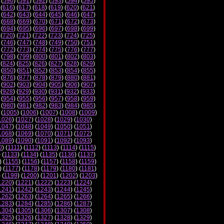
 (
590
) (
591
) (
592
) (
593
) (
594
) (
595
)
 (
616
) (
617
) (
618
) (
619
) (
620
) (
621
)
 (
642
) (
643
) (
644
) (
645
) (
646
) (
647
)
 (
668
) (
669
) (
670
) (
671
) (
672
) (
673
)
 (
694
) (
695
) (
696
) (
697
) (
698
) (
699
)
 (
720
) (
721
) (
722
) (
723
) (
724
) (
725
)
 (
746
) (
747
) (
748
) (
749
) (
750
) (
751
)
 (
772
) (
773
) (
774
) (
775
) (
776
) (
777
)
 (
798
) (
799
) (
800
) (
801
) (
802
) (
803
)
 (
824
) (
825
) (
826
) (
827
) (
828
) (
829
)
 (
850
) (
851
) (
852
) (
853
) (
854
) (
855
)
 (
876
) (
877
) (
878
) (
879
) (
880
) (
881
)
 (
902
) (
903
) (
904
) (
905
) (
906
) (
907
)
 (
928
) (
929
) (
930
) (
931
) (
932
) (
933
)
 (
954
) (
955
) (
956
) (
957
) (
958
) (
959
)
 (
980
) (
981
) (
982
) (
983
) (
984
) (
985
)
 (
1005
) (
1006
) (
1007
) (
1008
) (
1009
)
1026
) (
1027
) (
1028
) (
1029
) (
1030
)
1047
) (
1048
) (
1049
) (
1050
) (
1051
)
1068
) (
1069
) (
1070
) (
1071
) (
1072
)
1089
) (
1090
) (
1091
) (
1092
) (
1093
)
0
) (
1111
) (
1112
) (
1113
) (
1114
) (
1115
)
) (
1133
) (
1134
) (
1135
) (
1136
) (
1137
)
) (
1155
) (
1156
) (
1157
) (
1158
) (
1159
)
) (
1177
) (
1178
) (
1179
) (
1180
) (
1181
)
) (
1199
) (
1200
) (
1201
) (
1202
) (
1203
)
1220
) (
1221
) (
1222
) (
1223
) (
1224
)
1241
) (
1242
) (
1243
) (
1244
) (
1245
)
1262
) (
1263
) (
1264
) (
1265
) (
1266
)
1283
) (
1284
) (
1285
) (
1286
) (
1287
)
1304
) (
1305
) (
1306
) (
1307
) (
1308
)
1325
) (
1326
) (
1327
) (
1328
) (
1329
)