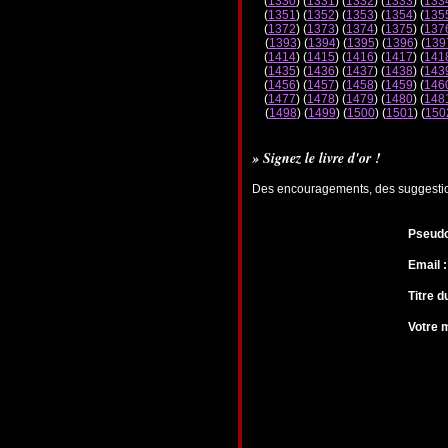
(
1330
) (
1331
) (
1332
) (
1333
) (
133
(
1351
) (
1352
) (
1353
) (
1354
) (
135
(
1372
) (
1373
) (
1374
) (
1375
) (
137
(
1393
) (
1394
) (
1395
) (
1396
) (
139
(
1414
) (
1415
) (
1416
) (
1417
) (
141
(
1435
) (
1436
) (
1437
) (
1438
) (
143
(
1456
) (
1457
) (
1458
) (
1459
) (
146
(
1477
) (
1478
) (
1479
) (
1480
) (
148
(
1498
) (
1499
) (
1500
) (
1501
) (
150
» Signez le livre d'or !
Des encouragements, des suggestions
Pseudo
Email :
Titre 
Votre 