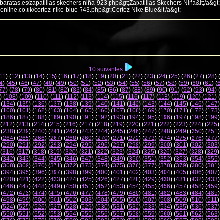
abaratas.es/zapatillas-skechers-niña-923.php&gt;Zapatillas Skechers Niña&lt;/a&gt;
sonline.co.uk/cortez-nike-blue-743.php&gt;Cortez Nike Blue&lt;/a&gt;
10 suivantes
11
) (
12
) (
13
) (
14
) (
15
) (
16
) (
17
) (
18
) (
19
) (
20
) (
21
) (
22
) (
23
) (
24
) (
25
) (
26
) (
27
) (
28
) (
4
) (
45
) (
46
) (
47
) (
48
) (
49
) (
50
) (
51
) (
52
) (
53
) (
54
) (
55
) (
56
) (
57
) (
58
) (
59
) (
60
) (
61
) (
77
) (
78
) (
79
) (
80
) (
81
) (
82
) (
83
) (
84
) (
85
) (
86
) (
87
) (
88
) (
89
) (
90
) (
91
) (
92
) (
93
) (
94
) (
) (
108
) (
109
) (
110
) (
111
) (
112
) (
113
) (
114
) (
115
) (
116
) (
117
) (
118
) (
119
) (
120
) (
121
) (
 (
134
) (
135
) (
136
) (
137
) (
138
) (
139
) (
140
) (
141
) (
142
) (
143
) (
144
) (
145
) (
146
) (
147
)
 (
160
) (
161
) (
162
) (
163
) (
164
) (
165
) (
166
) (
167
) (
168
) (
169
) (
170
) (
171
) (
172
) (
173
)
 (
186
) (
187
) (
188
) (
189
) (
190
) (
191
) (
192
) (
193
) (
194
) (
195
) (
196
) (
197
) (
198
) (
199
)
 (
212
) (
213
) (
214
) (
215
) (
216
) (
217
) (
218
) (
219
) (
220
) (
221
) (
222
) (
223
) (
224
) (
225
)
 (
238
) (
239
) (
240
) (
241
) (
242
) (
243
) (
244
) (
245
) (
246
) (
247
) (
248
) (
249
) (
250
) (
251
)
 (
264
) (
265
) (
266
) (
267
) (
268
) (
269
) (
270
) (
271
) (
272
) (
273
) (
274
) (
275
) (
276
) (
277
)
 (
290
) (
291
) (
292
) (
293
) (
294
) (
295
) (
296
) (
297
) (
298
) (
299
) (
300
) (
301
) (
302
) (
303
)
 (
316
) (
317
) (
318
) (
319
) (
320
) (
321
) (
322
) (
323
) (
324
) (
325
) (
326
) (
327
) (
328
) (
329
)
 (
342
) (
343
) (
344
) (
345
) (
346
) (
347
) (
348
) (
349
) (
350
) (
351
) (
352
) (
353
) (
354
) (
355
)
 (
368
) (
369
) (
370
) (
371
) (
372
) (
373
) (
374
) (
375
) (
376
) (
377
) (
378
) (
379
) (
380
) (
381
)
 (
394
) (
395
) (
396
) (
397
) (
398
) (
399
) (
400
) (
401
) (
402
) (
403
) (
404
) (
405
) (
406
) (
407
)
 (
420
) (
421
) (
422
) (
423
) (
424
) (
425
) (
426
) (
427
) (
428
) (
429
) (
430
) (
431
) (
432
) (
433
)
 (
446
) (
447
) (
448
) (
449
) (
450
) (
451
) (
452
) (
453
) (
454
) (
455
) (
456
) (
457
) (
458
) (
459
)
 (
472
) (
473
) (
474
) (
475
) (
476
) (
477
) (
478
) (
479
) (
480
) (
481
) (
482
) (
483
) (
484
) (
485
)
 (
498
) (
499
) (
500
) (
501
) (
502
) (
503
) (
504
) (
505
) (
506
) (
507
) (
508
) (
509
) (
510
) (
511
)
 (
524
) (
525
) (
526
) (
527
) (
528
) (
529
) (
530
) (
531
) (
532
) (
533
) (
534
) (
535
) (
536
) (
537
)
 (
550
) (
551
) (
552
) (
553
) (
554
) (
555
) (
556
) (
557
) (
558
) (
559
) (
560
) (
561
) (
562
) (
563
)