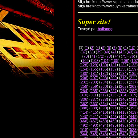
&lt;a href=http://www.zapatillasmod
&lt;a href=http://www.buyniketrainer
Super site!
Envoyé par
balisong
(
1
) (
2
) (
3
) (
4
) (
5
) (
6
) (
7
) (
8
) (
9
) (
10
) (
(
37
) (
38
) (
39
) (
40
) (
41
) (
42
) (
43
) (
4
(
70
) (
71
) (
72
) (
73
) (
74
) (
75
) (
76
) (
(
102
) (
103
) (
104
) (
105
) (
106
) (
107
(
128
) (
129
) (
130
) (
131
) (
132
) (
133
)
(
154
) (
155
) (
156
) (
157
) (
158
) (
159
)
(
180
) (
181
) (
182
) (
183
) (
184
) (
185
)
(
206
) (
207
) (
208
) (
209
) (
210
) (
211
)
(
232
) (
233
) (
234
) (
235
) (
236
) (
237
)
(
258
) (
259
) (
260
) (
261
) (
262
) (
263
)
(
284
) (
285
) (
286
) (
287
) (
288
) (
289
)
(
310
) (
311
) (
312
) (
313
) (
314
) (
315
)
(
336
) (
337
) (
338
) (
339
) (
340
) (
341
)
(
362
) (
363
) (
364
) (
365
) (
366
) (
367
)
(
388
) (
389
) (
390
) (
391
) (
392
) (
393
)
(
414
) (
415
) (
416
) (
417
) (
418
) (
419
)
(
440
) (
441
) (
442
) (
443
) (
444
) (
445
)
(
466
) (
467
) (
468
) (
469
) (
470
) (
471
)
(
492
) (
493
) (
494
) (
495
) (
496
) (
497
)
(
518
) (
519
) (
520
) (
521
) (
522
) (
523
)
(
544
) (
545
) (
546
) (
547
) (
548
) (
549
)