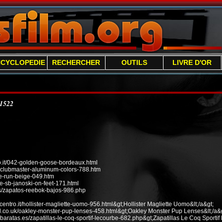
NCYCLOPEDIE
RECHERCHER
OUTILS
LIVRE D'OR
/1522
it/042-golden-goose-bordeaux.html
n-clubmaster-aluminum-colors-788.htm
ee-run-beige-049.htm
e-sb-janoski-on-feet-171.html
s/zapatos-reebok-bajos-986.php
ecentro.it/hollister-magliette-uomo-956.html&gt;Hollister Magliette Uomo&lt;/a&gt;
od.co.uk/oakley-monster-pup-lenses-458.html&gt;Oakley Monster Pup Lenses&lt;/a&g
baratas.es/zapatillas-le-coq-sportif-lecourbe-682.php&gt;Zapatillas Le Coq Sportif