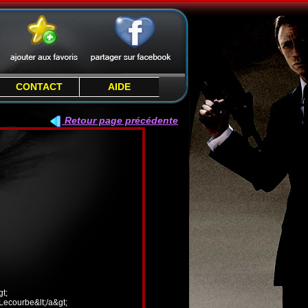
CONTACT
AIDE
Retour page précédente
t;
 Lecourbe&lt;/a&gt;