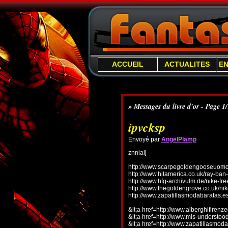
ACCUEIL
ACTUALITES
E
» Messages du livre d'or - Page 1
ipvcksp
Envoyé par
AngelPlamp
znnialj
http://www.scarpegoldengooseuomo.
http://www.hitamerica.co.uk/ray-ba
http://www.hfg-archivulm.de/nike-fr
http://www.thegoldengrove.co.uk/nik
http://www.zapatillasmodabaratas.e
&lt;a href=http://www.alberghifirenz
&lt;a href=http://www.mis-understo
&lt;a href=http://www.zapatillasmoda