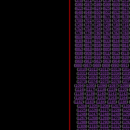
(
570
) (
571
) (
572
) (
573
) (
574
) (
575
)
(
596
) (
597
) (
598
) (
599
) (
600
) (
601
)
(
622
) (
623
) (
624
) (
625
) (
626
) (
627
)
(
648
) (
649
) (
650
) (
651
) (
652
) (
653
)
(
674
) (
675
) (
676
) (
677
) (
678
) (
679
)
(
700
) (
701
) (
702
) (
703
) (
704
) (
705
)
(
726
) (
727
) (
728
) (
729
) (
730
) (
731
)
(
752
) (
753
) (
754
) (
755
) (
756
) (
757
)
(
778
) (
779
) (
780
) (
781
) (
782
) (
783
)
(
804
) (
805
) (
806
) (
807
) (
808
) (
809
)
(
830
) (
831
) (
832
) (
833
) (
834
) (
835
)
(
856
) (
857
) (
858
) (
859
) (
860
) (
861
)
(
882
) (
883
) (
884
) (
885
) (
886
) (
887
)
(
908
) (
909
) (
910
) (
911
) (
912
) (
913
)
(
934
) (
935
) (
936
) (
937
) (
938
) (
939
)
(
960
) (
961
) (
962
) (
963
) (
964
) (
965
)
(
986
) (
987
) (
988
) (
989
) (
990
) (
991
) 
(
1010
) (
1011
) (
1012
) (
1013
) (
101
(
1031
) (
1032
) (
1033
) (
1034
) (
103
(
1052
) (
1053
) (
1054
) (
1055
) (
105
(
1073
) (
1074
) (
1075
) (
1076
) (
107
(
1094
) (
1095
) (
1096
) (
1097
) (
1098
)
(
1116
) (
1117
) (
1118
) (
1119
) (
1120
) (
(
1138
) (
1139
) (
1140
) (
1141
) (
1142
) 
(
1160
) (
1161
) (
1162
) (
1163
) (
1164
) 
(
1182
) (
1183
) (
1184
) (
1185
) (
1186
) (
(
1204
) (
1205
) (
1206
) (
1207
) (
120
(
1225
) (
1226
) (
1227
) (
1228
) (
122
(
1246
) (
1247
) (
1248
) (
1249
) (
125
(
1267
) (
1268
) (
1269
) (
1270
) (
127
(
1288
) (
1289
) (
1290
) (
1291
) (
129
(
1309
) (
1310
) (
1311
) (
1312
) (
131