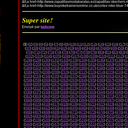
&lt;a href=http://www.zapatillasmodabaratas.es/zapatillas-skechers-
&lt;a href=http://www.buyniketrainersonline.co.uk/cortez-nike-blue-7
Super site!
Envoyé par
balisong
(
1
) (
2
) (
3
) (
4
) (
5
) (
6
) (
7
) (
8
) (
9
) (
10
) (
11
) (
12
) (
13
) (
14
) (
15
) (
16
) (
17
) (
(
37
) (
38
) (
39
) (
40
) (
41
) (
42
) (
43
) (
44
) (
45
) (
46
) (
47
) (
48
) (
49
) (
50
) (
5
(
70
) (
71
) (
72
) (
73
) (
74
) (
75
) (
76
) (
77
) (
78
) (
79
) (
80
) (
81
) (
82
) (
83
) (
(
102
) (
103
) (
104
) (
105
) (
106
) (
107
) (
108
) (
109
) (
110
) (
111
) (
112
) (
1
(
128
) (
129
) (
130
) (
131
) (
132
) (
133
) (
134
) (
135
) (
136
) (
137
) (
138
) (
1
(
154
) (
155
) (
156
) (
157
) (
158
) (
159
) (
160
) (
161
) (
162
) (
163
) (
164
) (
1
(
180
) (
181
) (
182
) (
183
) (
184
) (
185
) (
186
) (
187
) (
188
) (
189
) (
190
) (
1
(
206
) (
207
) (
208
) (
209
) (
210
) (
211
) (
212
) (
213
) (
214
) (
215
) (
216
) (
2
(
232
) (
233
) (
234
) (
235
) (
236
) (
237
) (
238
) (
239
) (
240
) (
241
) (
242
) (
2
(
258
) (
259
) (
260
) (
261
) (
262
) (
263
) (
264
) (
265
) (
266
) (
267
) (
268
) (
2
(
284
) (
285
) (
286
) (
287
) (
288
) (
289
) (
290
) (
291
) (
292
) (
293
) (
294
) (
2
(
310
) (
311
) (
312
) (
313
) (
314
) (
315
) (
316
) (
317
) (
318
) (
319
) (
320
) (
3
(
336
) (
337
) (
338
) (
339
) (
340
) (
341
) (
342
) (
343
) (
344
) (
345
) (
346
) (
3
(
362
) (
363
) (
364
) (
365
) (
366
) (
367
) (
368
) (
369
) (
370
) (
371
) (
372
) (
3
(
388
) (
389
) (
390
) (
391
) (
392
) (
393
) (
394
) (
395
) (
396
) (
397
) (
398
) (
3
(
414
) (
415
) (
416
) (
417
) (
418
) (
419
) (
420
) (
421
) (
422
) (
423
) (
424
) (
4
(
440
) (
441
) (
442
) (
443
) (
444
) (
445
) (
446
) (
447
) (
448
) (
449
) (
450
) (
4
(
466
) (
467
) (
468
) (
469
) (
470
) (
471
) (
472
) (
473
) (
474
) (
475
) (
476
) (
4
(
492
) (
493
) (
494
) (
495
) (
496
) (
497
) (
498
) (
499
) (
500
) (
501
) (
502
) (
5
(
518
) (
519
) (
520
) (
521
) (
522
) (
523
) (
524
) (
525
) (
526
) (
527
) (
528
) (
5
(
544
) (
545
) (
546
) (
547
) (
548
) (
549
) (
550
) (
551
) (
552
) (
553
) (
554
) (
5