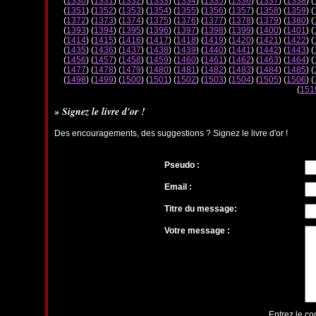
(
1330
) (
1331
) (
1332
) (
1333
) (
1334
) (
1335
) (
1336
) (
1337
) (
1338
) (
(
1351
) (
1352
) (
1353
) (
1354
) (
1355
) (
1356
) (
1357
) (
1358
) (
1359
) (
(
1372
) (
1373
) (
1374
) (
1375
) (
1376
) (
1377
) (
1378
) (
1379
) (
1380
) (
(
1393
) (
1394
) (
1395
) (
1396
) (
1397
) (
1398
) (
1399
) (
1400
) (
1401
) (
(
1414
) (
1415
) (
1416
) (
1417
) (
1418
) (
1419
) (
1420
) (
1421
) (
1422
) (
(
1435
) (
1436
) (
1437
) (
1438
) (
1439
) (
1440
) (
1441
) (
1442
) (
1443
) (
(
1456
) (
1457
) (
1458
) (
1459
) (
1460
) (
1461
) (
1462
) (
1463
) (
1464
) (
(
1477
) (
1478
) (
1479
) (
1480
) (
1481
) (
1482
) (
1483
) (
1484
) (
1485
) (
(
1498
) (
1499
) (
1500
) (
1501
) (
1502
) (
1503
) (
1504
) (
1505
) (
1506
) (
(
151
» Signez le livre d'or !
Des encouragements, des suggestions ? Signez le livre d'or !
Pseudo :
Email :
Titre du message:
Votre message :
Entrez le co