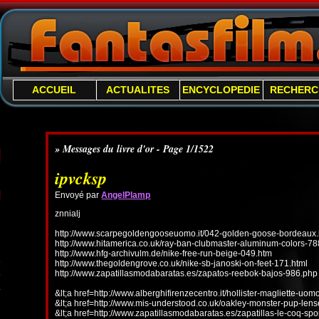
ACCUEIL
ACTUALITES
ENCYCLOPEDIE
RECHERC
» Messages du livre d'or - Page 1/1522
ipvcksp
Envoyé par
AngelPlamp
znnialj
http://www.scarpegoldengooseuomo.it/042-golden-goose-bordeaux.
http://www.hitamerica.co.uk/ray-ban-clubmaster-aluminum-colors-78
http://www.hfg-archivulm.de/nike-free-run-beige-049.htm
http://www.thegoldengrove.co.uk/nike-sb-janoski-on-feet-171.html
http://www.zapatillasmodabaratas.es/zapatos-reebok-bajos-986.php
&lt;a href=http://www.alberghifirenzecentro.it/hollister-magliette-uo
&lt;a href=http://www.mis-understood.co.uk/oakley-monster-pup-len
&lt;a href=http://www.zapatillasmodabaratas.es/zapatillas-le-coq-spo