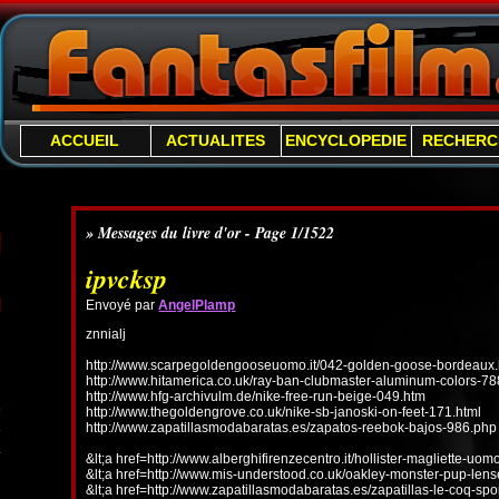
ACCUEIL
ACTUALITES
ENCYCLOPEDIE
RECHERC
» Messages du livre d'or - Page 1/1522
ipvcksp
Envoyé par
AngelPlamp
znnialj
http://www.scarpegoldengooseuomo.it/042-golden-goose-bordeaux.
http://www.hitamerica.co.uk/ray-ban-clubmaster-aluminum-colors-78
http://www.hfg-archivulm.de/nike-free-run-beige-049.htm
http://www.thegoldengrove.co.uk/nike-sb-janoski-on-feet-171.html
http://www.zapatillasmodabaratas.es/zapatos-reebok-bajos-986.php
&lt;a href=http://www.alberghifirenzecentro.it/hollister-magliette-uo
&lt;a href=http://www.mis-understood.co.uk/oakley-monster-pup-len
&lt;a href=http://www.zapatillasmodabaratas.es/zapatillas-le-coq-spo