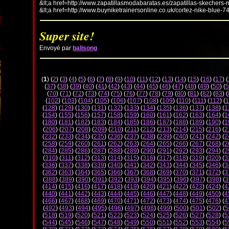
&lt;a href=http://www.zapatillasmodabaratas.es/zapatillas-skechers-
&lt;a href=http://www.buyniketrainersonline.co.uk/cortez-nike-blue-7
Super site!
Envoyé par
balisong
(
1
) (
2
) (
3
) (
4
) (
5
) (
6
) (
7
) (
8
) (
9
) (
10
) (
11
) (
12
) (
13
) (
14
) (
15
) (
16
) (
17
) (
(
37
) (
38
) (
39
) (
40
) (
41
) (
42
) (
43
) (
44
) (
45
) (
46
) (
47
) (
48
) (
49
) (
50
) (
5
(
70
) (
71
) (
72
) (
73
) (
74
) (
75
) (
76
) (
77
) (
78
) (
79
) (
80
) (
81
) (
82
) (
83
) (
(
102
) (
103
) (
104
) (
105
) (
106
) (
107
) (
108
) (
109
) (
110
) (
111
) (
112
) (
1
(
128
) (
129
) (
130
) (
131
) (
132
) (
133
) (
134
) (
135
) (
136
) (
137
) (
138
) (
1
(
154
) (
155
) (
156
) (
157
) (
158
) (
159
) (
160
) (
161
) (
162
) (
163
) (
164
) (
1
(
180
) (
181
) (
182
) (
183
) (
184
) (
185
) (
186
) (
187
) (
188
) (
189
) (
190
) (
1
(
206
) (
207
) (
208
) (
209
) (
210
) (
211
) (
212
) (
213
) (
214
) (
215
) (
216
) (
2
(
232
) (
233
) (
234
) (
235
) (
236
) (
237
) (
238
) (
239
) (
240
) (
241
) (
242
) (
2
(
258
) (
259
) (
260
) (
261
) (
262
) (
263
) (
264
) (
265
) (
266
) (
267
) (
268
) (
2
(
284
) (
285
) (
286
) (
287
) (
288
) (
289
) (
290
) (
291
) (
292
) (
293
) (
294
) (
2
(
310
) (
311
) (
312
) (
313
) (
314
) (
315
) (
316
) (
317
) (
318
) (
319
) (
320
) (
3
(
336
) (
337
) (
338
) (
339
) (
340
) (
341
) (
342
) (
343
) (
344
) (
345
) (
346
) (
3
(
362
) (
363
) (
364
) (
365
) (
366
) (
367
) (
368
) (
369
) (
370
) (
371
) (
372
) (
3
(
388
) (
389
) (
390
) (
391
) (
392
) (
393
) (
394
) (
395
) (
396
) (
397
) (
398
) (
3
(
414
) (
415
) (
416
) (
417
) (
418
) (
419
) (
420
) (
421
) (
422
) (
423
) (
424
) (
4
(
440
) (
441
) (
442
) (
443
) (
444
) (
445
) (
446
) (
447
) (
448
) (
449
) (
450
) (
4
(
466
) (
467
) (
468
) (
469
) (
470
) (
471
) (
472
) (
473
) (
474
) (
475
) (
476
) (
4
(
492
) (
493
) (
494
) (
495
) (
496
) (
497
) (
498
) (
499
) (
500
) (
501
) (
502
) (
5
(
518
) (
519
) (
520
) (
521
) (
522
) (
523
) (
524
) (
525
) (
526
) (
527
) (
528
) (
5
(
544
) (
545
) (
546
) (
547
) (
548
) (
549
) (
550
) (
551
) (
552
) (
553
) (
554
) (
5