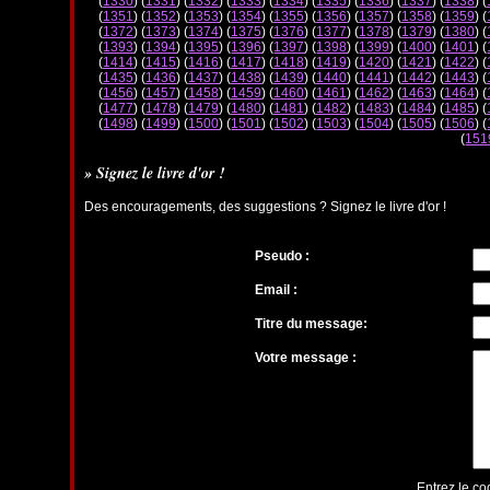
(
1330
) (
1331
) (
1332
) (
1333
) (
1334
) (
1335
) (
1336
) (
1337
) (
1338
) (
(
1351
) (
1352
) (
1353
) (
1354
) (
1355
) (
1356
) (
1357
) (
1358
) (
1359
) (
(
1372
) (
1373
) (
1374
) (
1375
) (
1376
) (
1377
) (
1378
) (
1379
) (
1380
) (
(
1393
) (
1394
) (
1395
) (
1396
) (
1397
) (
1398
) (
1399
) (
1400
) (
1401
) (
(
1414
) (
1415
) (
1416
) (
1417
) (
1418
) (
1419
) (
1420
) (
1421
) (
1422
) (
(
1435
) (
1436
) (
1437
) (
1438
) (
1439
) (
1440
) (
1441
) (
1442
) (
1443
) (
(
1456
) (
1457
) (
1458
) (
1459
) (
1460
) (
1461
) (
1462
) (
1463
) (
1464
) (
(
1477
) (
1478
) (
1479
) (
1480
) (
1481
) (
1482
) (
1483
) (
1484
) (
1485
) (
(
1498
) (
1499
) (
1500
) (
1501
) (
1502
) (
1503
) (
1504
) (
1505
) (
1506
) (
(
151
» Signez le livre d'or !
Des encouragements, des suggestions ? Signez le livre d'or !
Pseudo :
Email :
Titre du message:
Votre message :
Entrez le co