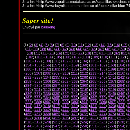
&lt;a href=http://www.zapatillasmodabaratas.es/zapatillas-skechers-
&lt;a href=http://www.buyniketrainersonline.co.uk/cortez-nike-blue-7
Super site!
Envoyé par
balisong
(
1
) (
2
) (
3
) (
4
) (
5
) (
6
) (
7
) (
8
) (
9
) (
10
) (
11
) (
12
) (
13
) (
14
) (
15
) (
16
) (
17
) (
(
37
) (
38
) (
39
) (
40
) (
41
) (
42
) (
43
) (
44
) (
45
) (
46
) (
47
) (
48
) (
49
) (
50
) (
5
(
70
) (
71
) (
72
) (
73
) (
74
) (
75
) (
76
) (
77
) (
78
) (
79
) (
80
) (
81
) (
82
) (
83
) (
(
102
) (
103
) (
104
) (
105
) (
106
) (
107
) (
108
) (
109
) (
110
) (
111
) (
112
) (
1
(
128
) (
129
) (
130
) (
131
) (
132
) (
133
) (
134
) (
135
) (
136
) (
137
) (
138
) (
1
(
154
) (
155
) (
156
) (
157
) (
158
) (
159
) (
160
) (
161
) (
162
) (
163
) (
164
) (
1
(
180
) (
181
) (
182
) (
183
) (
184
) (
185
) (
186
) (
187
) (
188
) (
189
) (
190
) (
1
(
206
) (
207
) (
208
) (
209
) (
210
) (
211
) (
212
) (
213
) (
214
) (
215
) (
216
) (
2
(
232
) (
233
) (
234
) (
235
) (
236
) (
237
) (
238
) (
239
) (
240
) (
241
) (
242
) (
2
(
258
) (
259
) (
260
) (
261
) (
262
) (
263
) (
264
) (
265
) (
266
) (
267
) (
268
) (
2
(
284
) (
285
) (
286
) (
287
) (
288
) (
289
) (
290
) (
291
) (
292
) (
293
) (
294
) (
2
(
310
) (
311
) (
312
) (
313
) (
314
) (
315
) (
316
) (
317
) (
318
) (
319
) (
320
) (
3
(
336
) (
337
) (
338
) (
339
) (
340
) (
341
) (
342
) (
343
) (
344
) (
345
) (
346
) (
3
(
362
) (
363
) (
364
) (
365
) (
366
) (
367
) (
368
) (
369
) (
370
) (
371
) (
372
) (
3
(
388
) (
389
) (
390
) (
391
) (
392
) (
393
) (
394
) (
395
) (
396
) (
397
) (
398
) (
3
(
414
) (
415
) (
416
) (
417
) (
418
) (
419
) (
420
) (
421
) (
422
) (
423
) (
424
) (
4
(
440
) (
441
) (
442
) (
443
) (
444
) (
445
) (
446
) (
447
) (
448
) (
449
) (
450
) (
4
(
466
) (
467
) (
468
) (
469
) (
470
) (
471
) (
472
) (
473
) (
474
) (
475
) (
476
) (
4
(
492
) (
493
) (
494
) (
495
) (
496
) (
497
) (
498
) (
499
) (
500
) (
501
) (
502
) (
5
(
518
) (
519
) (
520
) (
521
) (
522
) (
523
) (
524
) (
525
) (
526
) (
527
) (
528
) (
5
(
544
) (
545
) (
546
) (
547
) (
548
) (
549
) (
550
) (
551
) (
552
) (
553
) (
554
) (
5