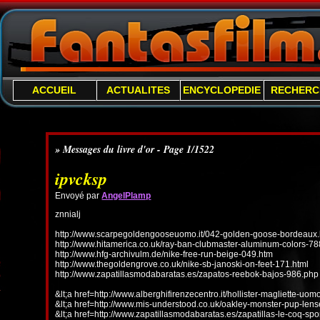
ACCUEIL
ACTUALITES
ENCYCLOPEDIE
RECHERC
» Messages du livre d'or - Page 1/1522
ipvcksp
Envoyé par
AngelPlamp
znnialj
http://www.scarpegoldengooseuomo.it/042-golden-goose-bordeaux.
http://www.hitamerica.co.uk/ray-ban-clubmaster-aluminum-colors-78
http://www.hfg-archivulm.de/nike-free-run-beige-049.htm
http://www.thegoldengrove.co.uk/nike-sb-janoski-on-feet-171.html
http://www.zapatillasmodabaratas.es/zapatos-reebok-bajos-986.php
&lt;a href=http://www.alberghifirenzecentro.it/hollister-magliette-uo
&lt;a href=http://www.mis-understood.co.uk/oakley-monster-pup-len
&lt;a href=http://www.zapatillasmodabaratas.es/zapatillas-le-coq-spo