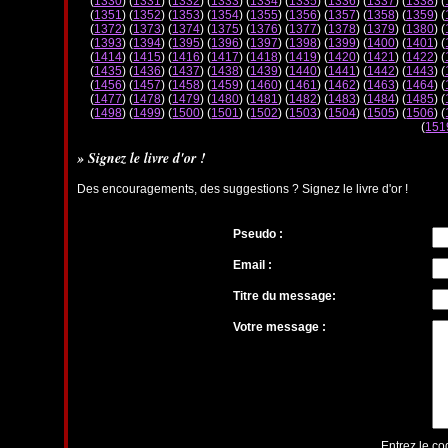
(
1330
) (
1331
) (
1332
) (
1333
) (
1334
) (
1335
) (
1336
) (
1337
) (
1338
) (
(
1351
) (
1352
) (
1353
) (
1354
) (
1355
) (
1356
) (
1357
) (
1358
) (
1359
) (
(
1372
) (
1373
) (
1374
) (
1375
) (
1376
) (
1377
) (
1378
) (
1379
) (
1380
) (
(
1393
) (
1394
) (
1395
) (
1396
) (
1397
) (
1398
) (
1399
) (
1400
) (
1401
) (
(
1414
) (
1415
) (
1416
) (
1417
) (
1418
) (
1419
) (
1420
) (
1421
) (
1422
) (
(
1435
) (
1436
) (
1437
) (
1438
) (
1439
) (
1440
) (
1441
) (
1442
) (
1443
) (
(
1456
) (
1457
) (
1458
) (
1459
) (
1460
) (
1461
) (
1462
) (
1463
) (
1464
) (
(
1477
) (
1478
) (
1479
) (
1480
) (
1481
) (
1482
) (
1483
) (
1484
) (
1485
) (
(
1498
) (
1499
) (
1500
) (
1501
) (
1502
) (
1503
) (
1504
) (
1505
) (
1506
) (
(
151
» Signez le livre d'or !
Des encouragements, des suggestions ? Signez le livre d'or !
Pseudo :
Email :
Titre du message:
Votre message :
Entrez le co