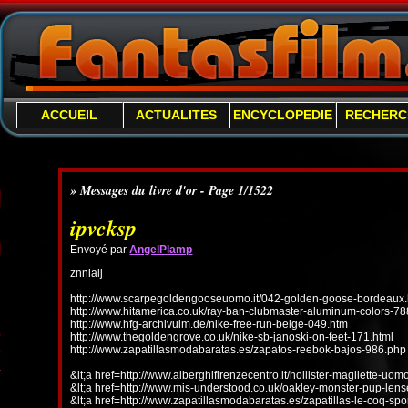
ACCUEIL
ACTUALITES
ENCYCLOPEDIE
RECHERC
» Messages du livre d'or - Page 1/1522
ipvcksp
Envoyé par
AngelPlamp
znnialj
http://www.scarpegoldengooseuomo.it/042-golden-goose-bordeaux.
http://www.hitamerica.co.uk/ray-ban-clubmaster-aluminum-colors-78
http://www.hfg-archivulm.de/nike-free-run-beige-049.htm
http://www.thegoldengrove.co.uk/nike-sb-janoski-on-feet-171.html
http://www.zapatillasmodabaratas.es/zapatos-reebok-bajos-986.php
&lt;a href=http://www.alberghifirenzecentro.it/hollister-magliette-uo
&lt;a href=http://www.mis-understood.co.uk/oakley-monster-pup-len
&lt;a href=http://www.zapatillasmodabaratas.es/zapatillas-le-coq-spo