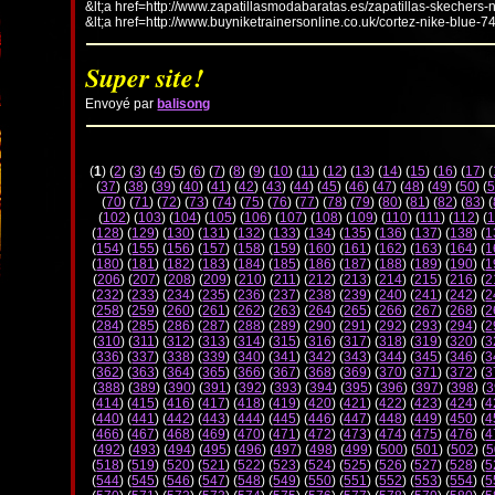
&lt;a href=http://www.zapatillasmodabaratas.es/zapatillas-skechers-
&lt;a href=http://www.buyniketrainersonline.co.uk/cortez-nike-blue-7
Super site!
Envoyé par
balisong
(
1
) (
2
) (
3
) (
4
) (
5
) (
6
) (
7
) (
8
) (
9
) (
10
) (
11
) (
12
) (
13
) (
14
) (
15
) (
16
) (
17
) (
(
37
) (
38
) (
39
) (
40
) (
41
) (
42
) (
43
) (
44
) (
45
) (
46
) (
47
) (
48
) (
49
) (
50
) (
5
(
70
) (
71
) (
72
) (
73
) (
74
) (
75
) (
76
) (
77
) (
78
) (
79
) (
80
) (
81
) (
82
) (
83
) (
(
102
) (
103
) (
104
) (
105
) (
106
) (
107
) (
108
) (
109
) (
110
) (
111
) (
112
) (
1
(
128
) (
129
) (
130
) (
131
) (
132
) (
133
) (
134
) (
135
) (
136
) (
137
) (
138
) (
1
(
154
) (
155
) (
156
) (
157
) (
158
) (
159
) (
160
) (
161
) (
162
) (
163
) (
164
) (
1
(
180
) (
181
) (
182
) (
183
) (
184
) (
185
) (
186
) (
187
) (
188
) (
189
) (
190
) (
1
(
206
) (
207
) (
208
) (
209
) (
210
) (
211
) (
212
) (
213
) (
214
) (
215
) (
216
) (
2
(
232
) (
233
) (
234
) (
235
) (
236
) (
237
) (
238
) (
239
) (
240
) (
241
) (
242
) (
2
(
258
) (
259
) (
260
) (
261
) (
262
) (
263
) (
264
) (
265
) (
266
) (
267
) (
268
) (
2
(
284
) (
285
) (
286
) (
287
) (
288
) (
289
) (
290
) (
291
) (
292
) (
293
) (
294
) (
2
(
310
) (
311
) (
312
) (
313
) (
314
) (
315
) (
316
) (
317
) (
318
) (
319
) (
320
) (
3
(
336
) (
337
) (
338
) (
339
) (
340
) (
341
) (
342
) (
343
) (
344
) (
345
) (
346
) (
3
(
362
) (
363
) (
364
) (
365
) (
366
) (
367
) (
368
) (
369
) (
370
) (
371
) (
372
) (
3
(
388
) (
389
) (
390
) (
391
) (
392
) (
393
) (
394
) (
395
) (
396
) (
397
) (
398
) (
3
(
414
) (
415
) (
416
) (
417
) (
418
) (
419
) (
420
) (
421
) (
422
) (
423
) (
424
) (
4
(
440
) (
441
) (
442
) (
443
) (
444
) (
445
) (
446
) (
447
) (
448
) (
449
) (
450
) (
4
(
466
) (
467
) (
468
) (
469
) (
470
) (
471
) (
472
) (
473
) (
474
) (
475
) (
476
) (
4
(
492
) (
493
) (
494
) (
495
) (
496
) (
497
) (
498
) (
499
) (
500
) (
501
) (
502
) (
5
(
518
) (
519
) (
520
) (
521
) (
522
) (
523
) (
524
) (
525
) (
526
) (
527
) (
528
) (
5
(
544
) (
545
) (
546
) (
547
) (
548
) (
549
) (
550
) (
551
) (
552
) (
553
) (
554
) (
5