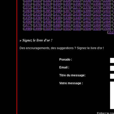
(
1330
) (
1331
) (
1332
) (
1333
) (
1334
) (
1335
) (
1336
) (
1337
) (
1338
) (
(
1351
) (
1352
) (
1353
) (
1354
) (
1355
) (
1356
) (
1357
) (
1358
) (
1359
) (
(
1372
) (
1373
) (
1374
) (
1375
) (
1376
) (
1377
) (
1378
) (
1379
) (
1380
) (
(
1393
) (
1394
) (
1395
) (
1396
) (
1397
) (
1398
) (
1399
) (
1400
) (
1401
) (
(
1414
) (
1415
) (
1416
) (
1417
) (
1418
) (
1419
) (
1420
) (
1421
) (
1422
) (
(
1435
) (
1436
) (
1437
) (
1438
) (
1439
) (
1440
) (
1441
) (
1442
) (
1443
) (
(
1456
) (
1457
) (
1458
) (
1459
) (
1460
) (
1461
) (
1462
) (
1463
) (
1464
) (
(
1477
) (
1478
) (
1479
) (
1480
) (
1481
) (
1482
) (
1483
) (
1484
) (
1485
) (
(
1498
) (
1499
) (
1500
) (
1501
) (
1502
) (
1503
) (
1504
) (
1505
) (
1506
) (
(
151
» Signez le livre d'or !
Des encouragements, des suggestions ? Signez le livre d'or !
Pseudo :
Email :
Titre du message:
Votre message :
Entrez le co