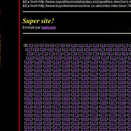
&lt;a href=http://www.zapatillasmodabaratas.es/zapatillas-skechers-
&lt;a href=http://www.buyniketrainersonline.co.uk/cortez-nike-blue-7
Super site!
Envoyé par
balisong
(
1
) (
2
) (
3
) (
4
) (
5
) (
6
) (
7
) (
8
) (
9
) (
10
) (
11
) (
12
) (
13
) (
14
) (
15
) (
16
) (
17
) (
(
37
) (
38
) (
39
) (
40
) (
41
) (
42
) (
43
) (
44
) (
45
) (
46
) (
47
) (
48
) (
49
) (
50
) (
5
(
70
) (
71
) (
72
) (
73
) (
74
) (
75
) (
76
) (
77
) (
78
) (
79
) (
80
) (
81
) (
82
) (
83
) (
(
102
) (
103
) (
104
) (
105
) (
106
) (
107
) (
108
) (
109
) (
110
) (
111
) (
112
) (
1
(
128
) (
129
) (
130
) (
131
) (
132
) (
133
) (
134
) (
135
) (
136
) (
137
) (
138
) (
1
(
154
) (
155
) (
156
) (
157
) (
158
) (
159
) (
160
) (
161
) (
162
) (
163
) (
164
) (
1
(
180
) (
181
) (
182
) (
183
) (
184
) (
185
) (
186
) (
187
) (
188
) (
189
) (
190
) (
1
(
206
) (
207
) (
208
) (
209
) (
210
) (
211
) (
212
) (
213
) (
214
) (
215
) (
216
) (
2
(
232
) (
233
) (
234
) (
235
) (
236
) (
237
) (
238
) (
239
) (
240
) (
241
) (
242
) (
2
(
258
) (
259
) (
260
) (
261
) (
262
) (
263
) (
264
) (
265
) (
266
) (
267
) (
268
) (
2
(
284
) (
285
) (
286
) (
287
) (
288
) (
289
) (
290
) (
291
) (
292
) (
293
) (
294
) (
2
(
310
) (
311
) (
312
) (
313
) (
314
) (
315
) (
316
) (
317
) (
318
) (
319
) (
320
) (
3
(
336
) (
337
) (
338
) (
339
) (
340
) (
341
) (
342
) (
343
) (
344
) (
345
) (
346
) (
3
(
362
) (
363
) (
364
) (
365
) (
366
) (
367
) (
368
) (
369
) (
370
) (
371
) (
372
) (
3
(
388
) (
389
) (
390
) (
391
) (
392
) (
393
) (
394
) (
395
) (
396
) (
397
) (
398
) (
3
(
414
) (
415
) (
416
) (
417
) (
418
) (
419
) (
420
) (
421
) (
422
) (
423
) (
424
) (
4
(
440
) (
441
) (
442
) (
443
) (
444
) (
445
) (
446
) (
447
) (
448
) (
449
) (
450
) (
4
(
466
) (
467
) (
468
) (
469
) (
470
) (
471
) (
472
) (
473
) (
474
) (
475
) (
476
) (
4
(
492
) (
493
) (
494
) (
495
) (
496
) (
497
) (
498
) (
499
) (
500
) (
501
) (
502
) (
5
(
518
) (
519
) (
520
) (
521
) (
522
) (
523
) (
524
) (
525
) (
526
) (
527
) (
528
) (
5
(
544
) (
545
) (
546
) (
547
) (
548
) (
549
) (
550
) (
551
) (
552
) (
553
) (
554
) (
5