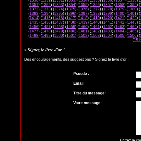
(
1330
) (
1331
) (
1332
) (
1333
) (
1334
) (
1335
) (
1336
) (
1337
) (
1338
) (
(
1351
) (
1352
) (
1353
) (
1354
) (
1355
) (
1356
) (
1357
) (
1358
) (
1359
) (
(
1372
) (
1373
) (
1374
) (
1375
) (
1376
) (
1377
) (
1378
) (
1379
) (
1380
) (
(
1393
) (
1394
) (
1395
) (
1396
) (
1397
) (
1398
) (
1399
) (
1400
) (
1401
) (
(
1414
) (
1415
) (
1416
) (
1417
) (
1418
) (
1419
) (
1420
) (
1421
) (
1422
) (
(
1435
) (
1436
) (
1437
) (
1438
) (
1439
) (
1440
) (
1441
) (
1442
) (
1443
) (
(
1456
) (
1457
) (
1458
) (
1459
) (
1460
) (
1461
) (
1462
) (
1463
) (
1464
) (
(
1477
) (
1478
) (
1479
) (
1480
) (
1481
) (
1482
) (
1483
) (
1484
) (
1485
) (
(
1498
) (
1499
) (
1500
) (
1501
) (
1502
) (
1503
) (
1504
) (
1505
) (
1506
) (
(
151
» Signez le livre d'or !
Des encouragements, des suggestions ? Signez le livre d'or !
Pseudo :
Email :
Titre du message:
Votre message :
Entrez le co