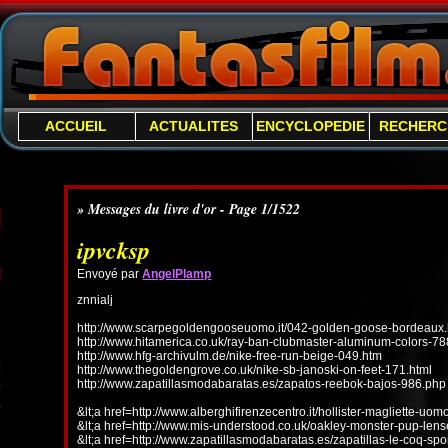
ACCUEIL
ACTUALITES
ENCYCLOPEDIE
RECHERC
» Messages du livre d'or - Page 1/1522
ipvcksp
Envoyé par
AngelPlamp
znnialj
http://www.scarpegoldengooseuomo.it/042-golden-goose-bordeaux.
http://www.hitamerica.co.uk/ray-ban-clubmaster-aluminum-colors-78
http://www.hfg-archivulm.de/nike-free-run-beige-049.htm
http://www.thegoldengrove.co.uk/nike-sb-janoski-on-feet-171.html
http://www.zapatillasmodabaratas.es/zapatos-reebok-bajos-986.php
&lt;a href=http://www.alberghifirenzecentro.it/hollister-magliette-uo
&lt;a href=http://www.mis-understood.co.uk/oakley-monster-pup-len
&lt;a href=http://www.zapatillasmodabaratas.es/zapatillas-le-coq-spo