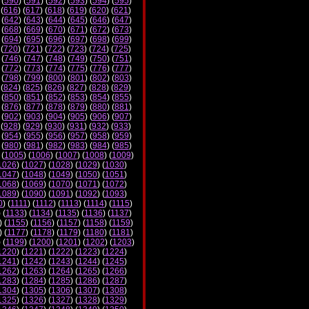
 (
590
) (
591
) (
592
) (
593
) (
594
) (
595
)
 (
616
) (
617
) (
618
) (
619
) (
620
) (
621
)
 (
642
) (
643
) (
644
) (
645
) (
646
) (
647
)
 (
668
) (
669
) (
670
) (
671
) (
672
) (
673
)
 (
694
) (
695
) (
696
) (
697
) (
698
) (
699
)
 (
720
) (
721
) (
722
) (
723
) (
724
) (
725
)
 (
746
) (
747
) (
748
) (
749
) (
750
) (
751
)
 (
772
) (
773
) (
774
) (
775
) (
776
) (
777
)
 (
798
) (
799
) (
800
) (
801
) (
802
) (
803
)
 (
824
) (
825
) (
826
) (
827
) (
828
) (
829
)
 (
850
) (
851
) (
852
) (
853
) (
854
) (
855
)
 (
876
) (
877
) (
878
) (
879
) (
880
) (
881
)
 (
902
) (
903
) (
904
) (
905
) (
906
) (
907
)
 (
928
) (
929
) (
930
) (
931
) (
932
) (
933
)
 (
954
) (
955
) (
956
) (
957
) (
958
) (
959
)
 (
980
) (
981
) (
982
) (
983
) (
984
) (
985
)
 (
1005
) (
1006
) (
1007
) (
1008
) (
1009
)
1026
) (
1027
) (
1028
) (
1029
) (
1030
)
1047
) (
1048
) (
1049
) (
1050
) (
1051
)
1068
) (
1069
) (
1070
) (
1071
) (
1072
)
1089
) (
1090
) (
1091
) (
1092
) (
1093
)
0
) (
1111
) (
1112
) (
1113
) (
1114
) (
1115
)
) (
1133
) (
1134
) (
1135
) (
1136
) (
1137
)
) (
1155
) (
1156
) (
1157
) (
1158
) (
1159
)
) (
1177
) (
1178
) (
1179
) (
1180
) (
1181
)
) (
1199
) (
1200
) (
1201
) (
1202
) (
1203
)
1220
) (
1221
) (
1222
) (
1223
) (
1224
)
1241
) (
1242
) (
1243
) (
1244
) (
1245
)
1262
) (
1263
) (
1264
) (
1265
) (
1266
)
1283
) (
1284
) (
1285
) (
1286
) (
1287
)
1304
) (
1305
) (
1306
) (
1307
) (
1308
)
1325
) (
1326
) (
1327
) (
1328
) (
1329
)