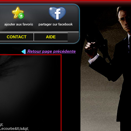
CONTACT
AIDE
Retour page précédente
t;
 Lecourbe&lt;/a&gt;