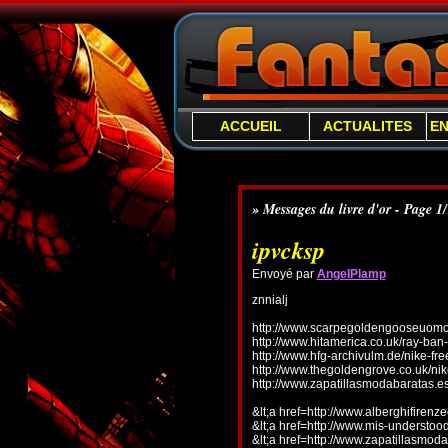
ACCUEIL
ACTUALITES
E
» Messages du livre d'or - Page 1
ipvcksp
Envoyé par
AngelPlamp
znnialj
http://www.scarpegoldengooseuomo.
http://www.hitamerica.co.uk/ray-ba
http://www.hfg-archivulm.de/nike-fr
http://www.thegoldengrove.co.uk/nik
http://www.zapatillasmodabaratas.e
&lt;a href=http://www.alberghifirenz
&lt;a href=http://www.mis-understo
&lt;a href=http://www.zapatillasmoda