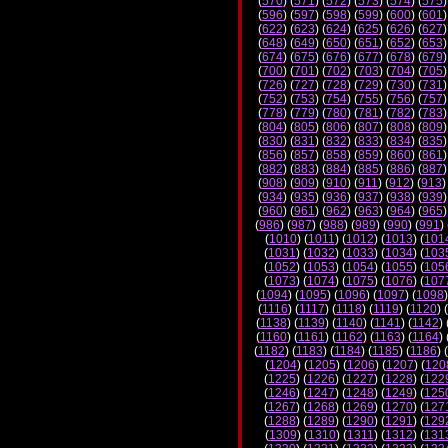
(
570
) (
571
) (
572
) (
573
) (
574
) (
575
)
(
596
) (
597
) (
598
) (
599
) (
600
) (
601
)
(
622
) (
623
) (
624
) (
625
) (
626
) (
627
)
(
648
) (
649
) (
650
) (
651
) (
652
) (
653
)
(
674
) (
675
) (
676
) (
677
) (
678
) (
679
)
(
700
) (
701
) (
702
) (
703
) (
704
) (
705
)
(
726
) (
727
) (
728
) (
729
) (
730
) (
731
)
(
752
) (
753
) (
754
) (
755
) (
756
) (
757
)
(
778
) (
779
) (
780
) (
781
) (
782
) (
783
)
(
804
) (
805
) (
806
) (
807
) (
808
) (
809
)
(
830
) (
831
) (
832
) (
833
) (
834
) (
835
)
(
856
) (
857
) (
858
) (
859
) (
860
) (
861
)
(
882
) (
883
) (
884
) (
885
) (
886
) (
887
)
(
908
) (
909
) (
910
) (
911
) (
912
) (
913
)
(
934
) (
935
) (
936
) (
937
) (
938
) (
939
)
(
960
) (
961
) (
962
) (
963
) (
964
) (
965
)
(
986
) (
987
) (
988
) (
989
) (
990
) (
991
) 
(
1010
) (
1011
) (
1012
) (
1013
) (
101
(
1031
) (
1032
) (
1033
) (
1034
) (
103
(
1052
) (
1053
) (
1054
) (
1055
) (
105
(
1073
) (
1074
) (
1075
) (
1076
) (
107
(
1094
) (
1095
) (
1096
) (
1097
) (
1098
)
(
1116
) (
1117
) (
1118
) (
1119
) (
1120
) (
(
1138
) (
1139
) (
1140
) (
1141
) (
1142
) 
(
1160
) (
1161
) (
1162
) (
1163
) (
1164
) 
(
1182
) (
1183
) (
1184
) (
1185
) (
1186
) (
(
1204
) (
1205
) (
1206
) (
1207
) (
120
(
1225
) (
1226
) (
1227
) (
1228
) (
122
(
1246
) (
1247
) (
1248
) (
1249
) (
125
(
1267
) (
1268
) (
1269
) (
1270
) (
127
(
1288
) (
1289
) (
1290
) (
1291
) (
129
(
1309
) (
1310
) (
1311
) (
1312
) (
131