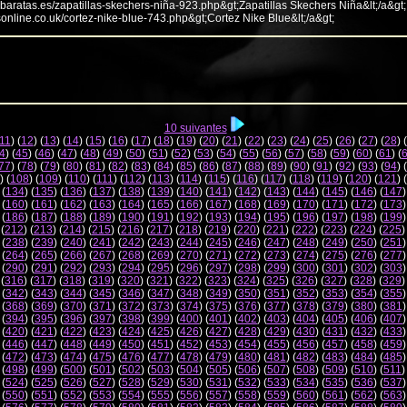
abaratas.es/zapatillas-skechers-niña-923.php&gt;Zapatillas Skechers Niña&lt;/a&gt;
sonline.co.uk/cortez-nike-blue-743.php&gt;Cortez Nike Blue&lt;/a&gt;
10 suivantes
11
) (
12
) (
13
) (
14
) (
15
) (
16
) (
17
) (
18
) (
19
) (
20
) (
21
) (
22
) (
23
) (
24
) (
25
) (
26
) (
27
) (
28
) (
4
) (
45
) (
46
) (
47
) (
48
) (
49
) (
50
) (
51
) (
52
) (
53
) (
54
) (
55
) (
56
) (
57
) (
58
) (
59
) (
60
) (
61
) (
77
) (
78
) (
79
) (
80
) (
81
) (
82
) (
83
) (
84
) (
85
) (
86
) (
87
) (
88
) (
89
) (
90
) (
91
) (
92
) (
93
) (
94
) (
) (
108
) (
109
) (
110
) (
111
) (
112
) (
113
) (
114
) (
115
) (
116
) (
117
) (
118
) (
119
) (
120
) (
121
) (
 (
134
) (
135
) (
136
) (
137
) (
138
) (
139
) (
140
) (
141
) (
142
) (
143
) (
144
) (
145
) (
146
) (
147
)
 (
160
) (
161
) (
162
) (
163
) (
164
) (
165
) (
166
) (
167
) (
168
) (
169
) (
170
) (
171
) (
172
) (
173
)
 (
186
) (
187
) (
188
) (
189
) (
190
) (
191
) (
192
) (
193
) (
194
) (
195
) (
196
) (
197
) (
198
) (
199
)
 (
212
) (
213
) (
214
) (
215
) (
216
) (
217
) (
218
) (
219
) (
220
) (
221
) (
222
) (
223
) (
224
) (
225
)
 (
238
) (
239
) (
240
) (
241
) (
242
) (
243
) (
244
) (
245
) (
246
) (
247
) (
248
) (
249
) (
250
) (
251
)
 (
264
) (
265
) (
266
) (
267
) (
268
) (
269
) (
270
) (
271
) (
272
) (
273
) (
274
) (
275
) (
276
) (
277
)
 (
290
) (
291
) (
292
) (
293
) (
294
) (
295
) (
296
) (
297
) (
298
) (
299
) (
300
) (
301
) (
302
) (
303
)
 (
316
) (
317
) (
318
) (
319
) (
320
) (
321
) (
322
) (
323
) (
324
) (
325
) (
326
) (
327
) (
328
) (
329
)
 (
342
) (
343
) (
344
) (
345
) (
346
) (
347
) (
348
) (
349
) (
350
) (
351
) (
352
) (
353
) (
354
) (
355
)
 (
368
) (
369
) (
370
) (
371
) (
372
) (
373
) (
374
) (
375
) (
376
) (
377
) (
378
) (
379
) (
380
) (
381
)
 (
394
) (
395
) (
396
) (
397
) (
398
) (
399
) (
400
) (
401
) (
402
) (
403
) (
404
) (
405
) (
406
) (
407
)
 (
420
) (
421
) (
422
) (
423
) (
424
) (
425
) (
426
) (
427
) (
428
) (
429
) (
430
) (
431
) (
432
) (
433
)
 (
446
) (
447
) (
448
) (
449
) (
450
) (
451
) (
452
) (
453
) (
454
) (
455
) (
456
) (
457
) (
458
) (
459
)
 (
472
) (
473
) (
474
) (
475
) (
476
) (
477
) (
478
) (
479
) (
480
) (
481
) (
482
) (
483
) (
484
) (
485
)
 (
498
) (
499
) (
500
) (
501
) (
502
) (
503
) (
504
) (
505
) (
506
) (
507
) (
508
) (
509
) (
510
) (
511
)
 (
524
) (
525
) (
526
) (
527
) (
528
) (
529
) (
530
) (
531
) (
532
) (
533
) (
534
) (
535
) (
536
) (
537
)
 (
550
) (
551
) (
552
) (
553
) (
554
) (
555
) (
556
) (
557
) (
558
) (
559
) (
560
) (
561
) (
562
) (
563
)