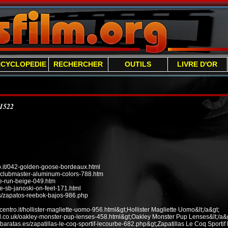
NCYCLOPEDIE
RECHERCHER
OUTILS
LIVRE D'OR
/1522
it/042-golden-goose-bordeaux.html
n-clubmaster-aluminum-colors-788.htm
ee-run-beige-049.htm
e-sb-janoski-on-feet-171.html
s/zapatos-reebok-bajos-986.php
ecentro.it/hollister-magliette-uomo-956.html&gt;Hollister Magliette Uomo&lt;/a&gt;
od.co.uk/oakley-monster-pup-lenses-458.html&gt;Oakley Monster Pup Lenses&lt;/a&g
baratas.es/zapatillas-le-coq-sportif-lecourbe-682.php&gt;Zapatillas Le Coq Sportif