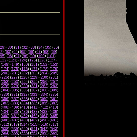
29
) (
30
) (
31
) (
32
) (
33
) (
34
) (
35
) (
36
)
62
) (
63
) (
64
) (
65
) (
66
) (
67
) (
68
) (
69
)
95
) (
96
) (
97
) (
98
) (
99
) (
100
) (
101
)
122
) (
123
) (
124
) (
125
) (
126
) (
127
)
 (
148
) (
149
) (
150
) (
151
) (
152
) (
153
)
 (
174
) (
175
) (
176
) (
177
) (
178
) (
179
)
 (
200
) (
201
) (
202
) (
203
) (
204
) (
205
)
 (
226
) (
227
) (
228
) (
229
) (
230
) (
231
)
 (
252
) (
253
) (
254
) (
255
) (
256
) (
257
)
 (
278
) (
279
) (
280
) (
281
) (
282
) (
283
)
 (
304
) (
305
) (
306
) (
307
) (
308
) (
309
)
 (
330
) (
331
) (
332
) (
333
) (
334
) (
335
)
 (
356
) (
357
) (
358
) (
359
) (
360
) (
361
)
 (
382
) (
383
) (
384
) (
385
) (
386
) (
387
)
 (
408
) (
409
) (
410
) (
411
) (
412
) (
413
)
 (
434
) (
435
) (
436
) (
437
) (
438
) (
439
)
 (
460
) (
461
) (
462
) (
463
) (
464
) (
465
)
 (
486
) (
487
) (
488
) (
489
) (
490
) (
491
)
 (
512
) (
513
) (
514
) (
515
) (
516
) (
517
)
 (
538
) (
539
) (
540
) (
541
) (
542
) (
543
)
 (
564
) (
565
) (
566
) (
567
) (
568
) (
569
)