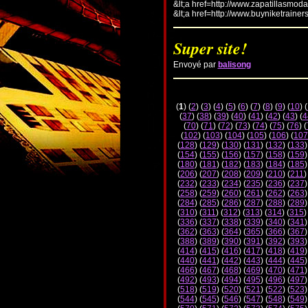
&lt;a href=http://www.zapatillasmod
&lt;a href=http://www.buyniketrainer
Super site!
Envoyé par
balisong
(
1
) (
2
) (
3
) (
4
) (
5
) (
6
) (
7
) (
8
) (
9
) (
10
) (
(
37
) (
38
) (
39
) (
40
) (
41
) (
42
) (
43
) (
4
(
70
) (
71
) (
72
) (
73
) (
74
) (
75
) (
76
) (
(
102
) (
103
) (
104
) (
105
) (
106
) (
107
(
128
) (
129
) (
130
) (
131
) (
132
) (
133
)
(
154
) (
155
) (
156
) (
157
) (
158
) (
159
)
(
180
) (
181
) (
182
) (
183
) (
184
) (
185
)
(
206
) (
207
) (
208
) (
209
) (
210
) (
211
)
(
232
) (
233
) (
234
) (
235
) (
236
) (
237
)
(
258
) (
259
) (
260
) (
261
) (
262
) (
263
)
(
284
) (
285
) (
286
) (
287
) (
288
) (
289
)
(
310
) (
311
) (
312
) (
313
) (
314
) (
315
)
(
336
) (
337
) (
338
) (
339
) (
340
) (
341
)
(
362
) (
363
) (
364
) (
365
) (
366
) (
367
)
(
388
) (
389
) (
390
) (
391
) (
392
) (
393
)
(
414
) (
415
) (
416
) (
417
) (
418
) (
419
)
(
440
) (
441
) (
442
) (
443
) (
444
) (
445
)
(
466
) (
467
) (
468
) (
469
) (
470
) (
471
)
(
492
) (
493
) (
494
) (
495
) (
496
) (
497
)
(
518
) (
519
) (
520
) (
521
) (
522
) (
523
)
(
544
) (
545
) (
546
) (
547
) (
548
) (
549
)