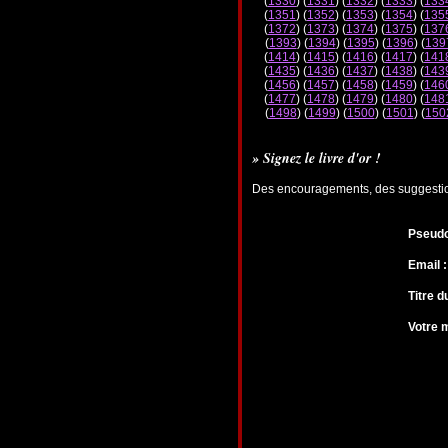
(
1330
) (
1331
) (
1332
) (
1333
) (
133
(
1351
) (
1352
) (
1353
) (
1354
) (
135
(
1372
) (
1373
) (
1374
) (
1375
) (
137
(
1393
) (
1394
) (
1395
) (
1396
) (
139
(
1414
) (
1415
) (
1416
) (
1417
) (
141
(
1435
) (
1436
) (
1437
) (
1438
) (
143
(
1456
) (
1457
) (
1458
) (
1459
) (
146
(
1477
) (
1478
) (
1479
) (
1480
) (
148
(
1498
) (
1499
) (
1500
) (
1501
) (
150
» Signez le livre d'or !
Des encouragements, des suggestions
Pseudo
Email :
Titre 
Votre 