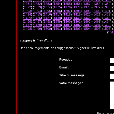
(
1330
) (
1331
) (
1332
) (
1333
) (
1334
) (
1335
) (
1336
) (
1337
) (
1338
) (
(
1351
) (
1352
) (
1353
) (
1354
) (
1355
) (
1356
) (
1357
) (
1358
) (
1359
) (
(
1372
) (
1373
) (
1374
) (
1375
) (
1376
) (
1377
) (
1378
) (
1379
) (
1380
) (
(
1393
) (
1394
) (
1395
) (
1396
) (
1397
) (
1398
) (
1399
) (
1400
) (
1401
) (
(
1414
) (
1415
) (
1416
) (
1417
) (
1418
) (
1419
) (
1420
) (
1421
) (
1422
) (
(
1435
) (
1436
) (
1437
) (
1438
) (
1439
) (
1440
) (
1441
) (
1442
) (
1443
) (
(
1456
) (
1457
) (
1458
) (
1459
) (
1460
) (
1461
) (
1462
) (
1463
) (
1464
) (
(
1477
) (
1478
) (
1479
) (
1480
) (
1481
) (
1482
) (
1483
) (
1484
) (
1485
) (
(
1498
) (
1499
) (
1500
) (
1501
) (
1502
) (
1503
) (
1504
) (
1505
) (
1506
) (
(
151
» Signez le livre d'or !
Des encouragements, des suggestions ? Signez le livre d'or !
Pseudo :
Email :
Titre du message:
Votre message :
Entrez le co