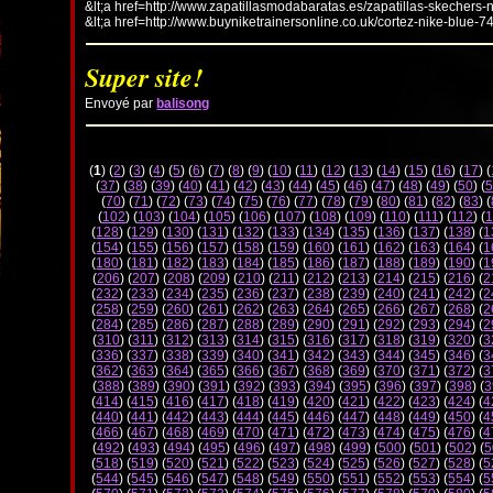
&lt;a href=http://www.zapatillasmodabaratas.es/zapatillas-skechers-
&lt;a href=http://www.buyniketrainersonline.co.uk/cortez-nike-blue-7
Super site!
Envoyé par
balisong
(
1
) (
2
) (
3
) (
4
) (
5
) (
6
) (
7
) (
8
) (
9
) (
10
) (
11
) (
12
) (
13
) (
14
) (
15
) (
16
) (
17
) (
(
37
) (
38
) (
39
) (
40
) (
41
) (
42
) (
43
) (
44
) (
45
) (
46
) (
47
) (
48
) (
49
) (
50
) (
5
(
70
) (
71
) (
72
) (
73
) (
74
) (
75
) (
76
) (
77
) (
78
) (
79
) (
80
) (
81
) (
82
) (
83
) (
(
102
) (
103
) (
104
) (
105
) (
106
) (
107
) (
108
) (
109
) (
110
) (
111
) (
112
) (
1
(
128
) (
129
) (
130
) (
131
) (
132
) (
133
) (
134
) (
135
) (
136
) (
137
) (
138
) (
1
(
154
) (
155
) (
156
) (
157
) (
158
) (
159
) (
160
) (
161
) (
162
) (
163
) (
164
) (
1
(
180
) (
181
) (
182
) (
183
) (
184
) (
185
) (
186
) (
187
) (
188
) (
189
) (
190
) (
1
(
206
) (
207
) (
208
) (
209
) (
210
) (
211
) (
212
) (
213
) (
214
) (
215
) (
216
) (
2
(
232
) (
233
) (
234
) (
235
) (
236
) (
237
) (
238
) (
239
) (
240
) (
241
) (
242
) (
2
(
258
) (
259
) (
260
) (
261
) (
262
) (
263
) (
264
) (
265
) (
266
) (
267
) (
268
) (
2
(
284
) (
285
) (
286
) (
287
) (
288
) (
289
) (
290
) (
291
) (
292
) (
293
) (
294
) (
2
(
310
) (
311
) (
312
) (
313
) (
314
) (
315
) (
316
) (
317
) (
318
) (
319
) (
320
) (
3
(
336
) (
337
) (
338
) (
339
) (
340
) (
341
) (
342
) (
343
) (
344
) (
345
) (
346
) (
3
(
362
) (
363
) (
364
) (
365
) (
366
) (
367
) (
368
) (
369
) (
370
) (
371
) (
372
) (
3
(
388
) (
389
) (
390
) (
391
) (
392
) (
393
) (
394
) (
395
) (
396
) (
397
) (
398
) (
3
(
414
) (
415
) (
416
) (
417
) (
418
) (
419
) (
420
) (
421
) (
422
) (
423
) (
424
) (
4
(
440
) (
441
) (
442
) (
443
) (
444
) (
445
) (
446
) (
447
) (
448
) (
449
) (
450
) (
4
(
466
) (
467
) (
468
) (
469
) (
470
) (
471
) (
472
) (
473
) (
474
) (
475
) (
476
) (
4
(
492
) (
493
) (
494
) (
495
) (
496
) (
497
) (
498
) (
499
) (
500
) (
501
) (
502
) (
5
(
518
) (
519
) (
520
) (
521
) (
522
) (
523
) (
524
) (
525
) (
526
) (
527
) (
528
) (
5
(
544
) (
545
) (
546
) (
547
) (
548
) (
549
) (
550
) (
551
) (
552
) (
553
) (
554
) (
5