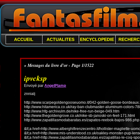
ACCUEIL
ACTUALITES
ENCYCLOPEDIE
RECHERC
» Messages du livre d'or - Page 1/1522
ipvcksp
Envoyé par
AngelPlamp
znnialj
http://www.scarpegoldengooseuomo.it/042-golden-goose-bordeaux.
http://www.hitamerica.co.uk/ray-ban-clubmaster-aluminum-colors-78
http://www.hfg-archivulm.de/nike-free-run-beige-049.htm
http://www.thegoldengrove.co.uk/nike-sb-janoski-on-feet-171.html
http://www.zapatillasmodabaratas.es/zapatos-reebok-bajos-986.php
&lt;a href=http://www.alberghifirenzecentro.it/hollister-magliette-uo
&lt;a href=http://www.mis-understood.co.uk/oakley-monster-pup-len
&lt;a href=http://www.zapatillasmodabaratas.es/zapatillas-le-coq-spo