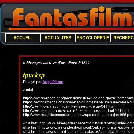
ACCUEIL
ACTUALITES
ENCYCLOPEDIE
RECHERC
» Messages du livre d'or - Page 1/1522
ipvcksp
Envoyé par
AngelPlamp
znnialj
http://www.scarpegoldengooseuomo.it/042-golden-goose-bordeaux.
http://www.hitamerica.co.uk/ray-ban-clubmaster-aluminum-colors-78
http://www.hfg-archivulm.de/nike-free-run-beige-049.htm
http://www.thegoldengrove.co.uk/nike-sb-janoski-on-feet-171.html
http://www.zapatillasmodabaratas.es/zapatos-reebok-bajos-986.php
&lt;a href=http://www.alberghifirenzecentro.it/hollister-magliette-uo
&lt;a href=http://www.mis-understood.co.uk/oakley-monster-pup-len
&lt;a href=http://www.zapatillasmodabaratas.es/zapatillas-le-coq-spo