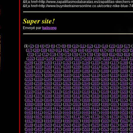
&lt;a href=http://www.zapatillasmodabaratas.es/zapatillas-skechers-
&lt;a href=http://www.buyniketrainersonline.co.uk/cortez-nike-blue-7
Super site!
Envoyé par
balisong
(
1
) (
2
) (
3
) (
4
) (
5
) (
6
) (
7
) (
8
) (
9
) (
10
) (
11
) (
12
) (
13
) (
14
) (
15
) (
16
) (
17
) (
(
37
) (
38
) (
39
) (
40
) (
41
) (
42
) (
43
) (
44
) (
45
) (
46
) (
47
) (
48
) (
49
) (
50
) (
5
(
70
) (
71
) (
72
) (
73
) (
74
) (
75
) (
76
) (
77
) (
78
) (
79
) (
80
) (
81
) (
82
) (
83
) (
(
102
) (
103
) (
104
) (
105
) (
106
) (
107
) (
108
) (
109
) (
110
) (
111
) (
112
) (
1
(
128
) (
129
) (
130
) (
131
) (
132
) (
133
) (
134
) (
135
) (
136
) (
137
) (
138
) (
1
(
154
) (
155
) (
156
) (
157
) (
158
) (
159
) (
160
) (
161
) (
162
) (
163
) (
164
) (
1
(
180
) (
181
) (
182
) (
183
) (
184
) (
185
) (
186
) (
187
) (
188
) (
189
) (
190
) (
1
(
206
) (
207
) (
208
) (
209
) (
210
) (
211
) (
212
) (
213
) (
214
) (
215
) (
216
) (
2
(
232
) (
233
) (
234
) (
235
) (
236
) (
237
) (
238
) (
239
) (
240
) (
241
) (
242
) (
2
(
258
) (
259
) (
260
) (
261
) (
262
) (
263
) (
264
) (
265
) (
266
) (
267
) (
268
) (
2
(
284
) (
285
) (
286
) (
287
) (
288
) (
289
) (
290
) (
291
) (
292
) (
293
) (
294
) (
2
(
310
) (
311
) (
312
) (
313
) (
314
) (
315
) (
316
) (
317
) (
318
) (
319
) (
320
) (
3
(
336
) (
337
) (
338
) (
339
) (
340
) (
341
) (
342
) (
343
) (
344
) (
345
) (
346
) (
3
(
362
) (
363
) (
364
) (
365
) (
366
) (
367
) (
368
) (
369
) (
370
) (
371
) (
372
) (
3
(
388
) (
389
) (
390
) (
391
) (
392
) (
393
) (
394
) (
395
) (
396
) (
397
) (
398
) (
3
(
414
) (
415
) (
416
) (
417
) (
418
) (
419
) (
420
) (
421
) (
422
) (
423
) (
424
) (
4
(
440
) (
441
) (
442
) (
443
) (
444
) (
445
) (
446
) (
447
) (
448
) (
449
) (
450
) (
4
(
466
) (
467
) (
468
) (
469
) (
470
) (
471
) (
472
) (
473
) (
474
) (
475
) (
476
) (
4
(
492
) (
493
) (
494
) (
495
) (
496
) (
497
) (
498
) (
499
) (
500
) (
501
) (
502
) (
5
(
518
) (
519
) (
520
) (
521
) (
522
) (
523
) (
524
) (
525
) (
526
) (
527
) (
528
) (
5
(
544
) (
545
) (
546
) (
547
) (
548
) (
549
) (
550
) (
551
) (
552
) (
553
) (
554
) (
5