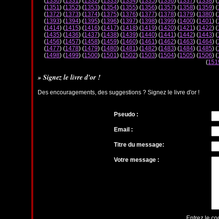
(
1330
) (
1331
) (
1332
) (
1333
) (
1334
) (
1335
) (
1336
) (
1337
) (
1338
) (
(
1351
) (
1352
) (
1353
) (
1354
) (
1355
) (
1356
) (
1357
) (
1358
) (
1359
) (
(
1372
) (
1373
) (
1374
) (
1375
) (
1376
) (
1377
) (
1378
) (
1379
) (
1380
) (
(
1393
) (
1394
) (
1395
) (
1396
) (
1397
) (
1398
) (
1399
) (
1400
) (
1401
) (
(
1414
) (
1415
) (
1416
) (
1417
) (
1418
) (
1419
) (
1420
) (
1421
) (
1422
) (
(
1435
) (
1436
) (
1437
) (
1438
) (
1439
) (
1440
) (
1441
) (
1442
) (
1443
) (
(
1456
) (
1457
) (
1458
) (
1459
) (
1460
) (
1461
) (
1462
) (
1463
) (
1464
) (
(
1477
) (
1478
) (
1479
) (
1480
) (
1481
) (
1482
) (
1483
) (
1484
) (
1485
) (
(
1498
) (
1499
) (
1500
) (
1501
) (
1502
) (
1503
) (
1504
) (
1505
) (
1506
) (
(
151
» Signez le livre d'or !
Des encouragements, des suggestions ? Signez le livre d'or !
Pseudo :
Email :
Titre du message:
Votre message :
Entrez le co