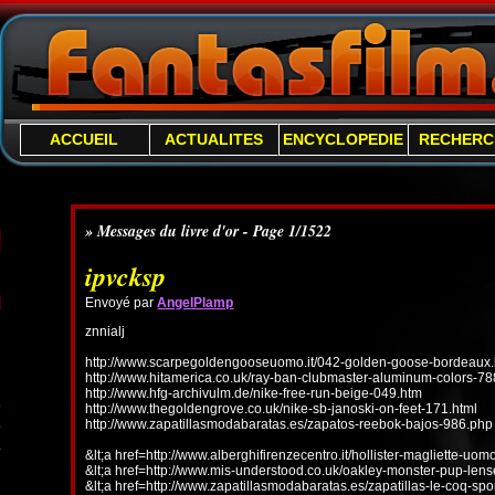
ACCUEIL
ACTUALITES
ENCYCLOPEDIE
RECHERC
» Messages du livre d'or - Page 1/1522
ipvcksp
Envoyé par
AngelPlamp
znnialj
http://www.scarpegoldengooseuomo.it/042-golden-goose-bordeaux.
http://www.hitamerica.co.uk/ray-ban-clubmaster-aluminum-colors-78
http://www.hfg-archivulm.de/nike-free-run-beige-049.htm
http://www.thegoldengrove.co.uk/nike-sb-janoski-on-feet-171.html
http://www.zapatillasmodabaratas.es/zapatos-reebok-bajos-986.php
&lt;a href=http://www.alberghifirenzecentro.it/hollister-magliette-uo
&lt;a href=http://www.mis-understood.co.uk/oakley-monster-pup-len
&lt;a href=http://www.zapatillasmodabaratas.es/zapatillas-le-coq-spo