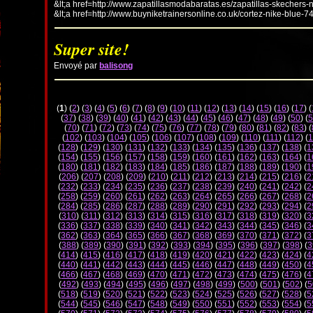
&lt;a href=http://www.zapatillasmodabaratas.es/zapatillas-skechers-
&lt;a href=http://www.buyniketrainersonline.co.uk/cortez-nike-blue-7
Super site!
Envoyé par
balisong
(
1
) (
2
) (
3
) (
4
) (
5
) (
6
) (
7
) (
8
) (
9
) (
10
) (
11
) (
12
) (
13
) (
14
) (
15
) (
16
) (
17
) (
(
37
) (
38
) (
39
) (
40
) (
41
) (
42
) (
43
) (
44
) (
45
) (
46
) (
47
) (
48
) (
49
) (
50
) (
5
(
70
) (
71
) (
72
) (
73
) (
74
) (
75
) (
76
) (
77
) (
78
) (
79
) (
80
) (
81
) (
82
) (
83
) (
(
102
) (
103
) (
104
) (
105
) (
106
) (
107
) (
108
) (
109
) (
110
) (
111
) (
112
) (
1
(
128
) (
129
) (
130
) (
131
) (
132
) (
133
) (
134
) (
135
) (
136
) (
137
) (
138
) (
1
(
154
) (
155
) (
156
) (
157
) (
158
) (
159
) (
160
) (
161
) (
162
) (
163
) (
164
) (
1
(
180
) (
181
) (
182
) (
183
) (
184
) (
185
) (
186
) (
187
) (
188
) (
189
) (
190
) (
1
(
206
) (
207
) (
208
) (
209
) (
210
) (
211
) (
212
) (
213
) (
214
) (
215
) (
216
) (
2
(
232
) (
233
) (
234
) (
235
) (
236
) (
237
) (
238
) (
239
) (
240
) (
241
) (
242
) (
2
(
258
) (
259
) (
260
) (
261
) (
262
) (
263
) (
264
) (
265
) (
266
) (
267
) (
268
) (
2
(
284
) (
285
) (
286
) (
287
) (
288
) (
289
) (
290
) (
291
) (
292
) (
293
) (
294
) (
2
(
310
) (
311
) (
312
) (
313
) (
314
) (
315
) (
316
) (
317
) (
318
) (
319
) (
320
) (
3
(
336
) (
337
) (
338
) (
339
) (
340
) (
341
) (
342
) (
343
) (
344
) (
345
) (
346
) (
3
(
362
) (
363
) (
364
) (
365
) (
366
) (
367
) (
368
) (
369
) (
370
) (
371
) (
372
) (
3
(
388
) (
389
) (
390
) (
391
) (
392
) (
393
) (
394
) (
395
) (
396
) (
397
) (
398
) (
3
(
414
) (
415
) (
416
) (
417
) (
418
) (
419
) (
420
) (
421
) (
422
) (
423
) (
424
) (
4
(
440
) (
441
) (
442
) (
443
) (
444
) (
445
) (
446
) (
447
) (
448
) (
449
) (
450
) (
4
(
466
) (
467
) (
468
) (
469
) (
470
) (
471
) (
472
) (
473
) (
474
) (
475
) (
476
) (
4
(
492
) (
493
) (
494
) (
495
) (
496
) (
497
) (
498
) (
499
) (
500
) (
501
) (
502
) (
5
(
518
) (
519
) (
520
) (
521
) (
522
) (
523
) (
524
) (
525
) (
526
) (
527
) (
528
) (
5
(
544
) (
545
) (
546
) (
547
) (
548
) (
549
) (
550
) (
551
) (
552
) (
553
) (
554
) (
5