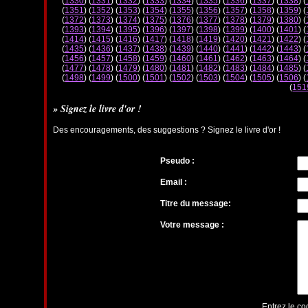
(
1330
) (
1331
) (
1332
) (
1333
) (
1334
) (
1335
) (
1336
) (
1337
) (
1338
) (
(
1351
) (
1352
) (
1353
) (
1354
) (
1355
) (
1356
) (
1357
) (
1358
) (
1359
) (
(
1372
) (
1373
) (
1374
) (
1375
) (
1376
) (
1377
) (
1378
) (
1379
) (
1380
) (
(
1393
) (
1394
) (
1395
) (
1396
) (
1397
) (
1398
) (
1399
) (
1400
) (
1401
) (
(
1414
) (
1415
) (
1416
) (
1417
) (
1418
) (
1419
) (
1420
) (
1421
) (
1422
) (
(
1435
) (
1436
) (
1437
) (
1438
) (
1439
) (
1440
) (
1441
) (
1442
) (
1443
) (
(
1456
) (
1457
) (
1458
) (
1459
) (
1460
) (
1461
) (
1462
) (
1463
) (
1464
) (
(
1477
) (
1478
) (
1479
) (
1480
) (
1481
) (
1482
) (
1483
) (
1484
) (
1485
) (
(
1498
) (
1499
) (
1500
) (
1501
) (
1502
) (
1503
) (
1504
) (
1505
) (
1506
) (
(
151
» Signez le livre d'or !
Des encouragements, des suggestions ? Signez le livre d'or !
Pseudo :
Email :
Titre du message:
Votre message :
Entrez le co