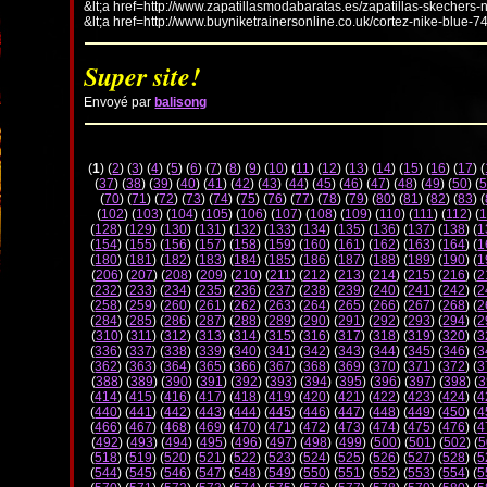
&lt;a href=http://www.zapatillasmodabaratas.es/zapatillas-skechers-
&lt;a href=http://www.buyniketrainersonline.co.uk/cortez-nike-blue-7
Super site!
Envoyé par
balisong
(
1
) (
2
) (
3
) (
4
) (
5
) (
6
) (
7
) (
8
) (
9
) (
10
) (
11
) (
12
) (
13
) (
14
) (
15
) (
16
) (
17
) (
(
37
) (
38
) (
39
) (
40
) (
41
) (
42
) (
43
) (
44
) (
45
) (
46
) (
47
) (
48
) (
49
) (
50
) (
5
(
70
) (
71
) (
72
) (
73
) (
74
) (
75
) (
76
) (
77
) (
78
) (
79
) (
80
) (
81
) (
82
) (
83
) (
(
102
) (
103
) (
104
) (
105
) (
106
) (
107
) (
108
) (
109
) (
110
) (
111
) (
112
) (
1
(
128
) (
129
) (
130
) (
131
) (
132
) (
133
) (
134
) (
135
) (
136
) (
137
) (
138
) (
1
(
154
) (
155
) (
156
) (
157
) (
158
) (
159
) (
160
) (
161
) (
162
) (
163
) (
164
) (
1
(
180
) (
181
) (
182
) (
183
) (
184
) (
185
) (
186
) (
187
) (
188
) (
189
) (
190
) (
1
(
206
) (
207
) (
208
) (
209
) (
210
) (
211
) (
212
) (
213
) (
214
) (
215
) (
216
) (
2
(
232
) (
233
) (
234
) (
235
) (
236
) (
237
) (
238
) (
239
) (
240
) (
241
) (
242
) (
2
(
258
) (
259
) (
260
) (
261
) (
262
) (
263
) (
264
) (
265
) (
266
) (
267
) (
268
) (
2
(
284
) (
285
) (
286
) (
287
) (
288
) (
289
) (
290
) (
291
) (
292
) (
293
) (
294
) (
2
(
310
) (
311
) (
312
) (
313
) (
314
) (
315
) (
316
) (
317
) (
318
) (
319
) (
320
) (
3
(
336
) (
337
) (
338
) (
339
) (
340
) (
341
) (
342
) (
343
) (
344
) (
345
) (
346
) (
3
(
362
) (
363
) (
364
) (
365
) (
366
) (
367
) (
368
) (
369
) (
370
) (
371
) (
372
) (
3
(
388
) (
389
) (
390
) (
391
) (
392
) (
393
) (
394
) (
395
) (
396
) (
397
) (
398
) (
3
(
414
) (
415
) (
416
) (
417
) (
418
) (
419
) (
420
) (
421
) (
422
) (
423
) (
424
) (
4
(
440
) (
441
) (
442
) (
443
) (
444
) (
445
) (
446
) (
447
) (
448
) (
449
) (
450
) (
4
(
466
) (
467
) (
468
) (
469
) (
470
) (
471
) (
472
) (
473
) (
474
) (
475
) (
476
) (
4
(
492
) (
493
) (
494
) (
495
) (
496
) (
497
) (
498
) (
499
) (
500
) (
501
) (
502
) (
5
(
518
) (
519
) (
520
) (
521
) (
522
) (
523
) (
524
) (
525
) (
526
) (
527
) (
528
) (
5
(
544
) (
545
) (
546
) (
547
) (
548
) (
549
) (
550
) (
551
) (
552
) (
553
) (
554
) (
5