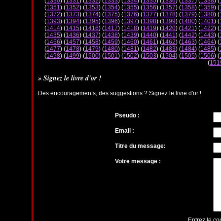
(
1330
) (
1331
) (
1332
) (
1333
) (
1334
) (
1335
) (
1336
) (
1337
) (
1338
) (
(
1351
) (
1352
) (
1353
) (
1354
) (
1355
) (
1356
) (
1357
) (
1358
) (
1359
) (
(
1372
) (
1373
) (
1374
) (
1375
) (
1376
) (
1377
) (
1378
) (
1379
) (
1380
) (
(
1393
) (
1394
) (
1395
) (
1396
) (
1397
) (
1398
) (
1399
) (
1400
) (
1401
) (
(
1414
) (
1415
) (
1416
) (
1417
) (
1418
) (
1419
) (
1420
) (
1421
) (
1422
) (
(
1435
) (
1436
) (
1437
) (
1438
) (
1439
) (
1440
) (
1441
) (
1442
) (
1443
) (
(
1456
) (
1457
) (
1458
) (
1459
) (
1460
) (
1461
) (
1462
) (
1463
) (
1464
) (
(
1477
) (
1478
) (
1479
) (
1480
) (
1481
) (
1482
) (
1483
) (
1484
) (
1485
) (
(
1498
) (
1499
) (
1500
) (
1501
) (
1502
) (
1503
) (
1504
) (
1505
) (
1506
) (
(
151
» Signez le livre d'or !
Des encouragements, des suggestions ? Signez le livre d'or !
Pseudo :
Email :
Titre du message:
Votre message :
Entrez le co