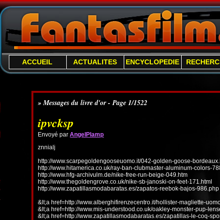
ACCUEIL
ACTUALITES
ENCYCLOPEDIE
RECHERC
» Messages du livre d'or - Page 1/1522
ipvcksp
Envoyé par
AngelPlamp
znnialj
http://www.scarpegoldengooseuomo.it/042-golden-goose-bordeaux.
http://www.hitamerica.co.uk/ray-ban-clubmaster-aluminum-colors-78
http://www.hfg-archivulm.de/nike-free-run-beige-049.htm
http://www.thegoldengrove.co.uk/nike-sb-janoski-on-feet-171.html
http://www.zapatillasmodabaratas.es/zapatos-reebok-bajos-986.php
&lt;a href=http://www.alberghifirenzecentro.it/hollister-magliette-uo
&lt;a href=http://www.mis-understood.co.uk/oakley-monster-pup-len
&lt;a href=http://www.zapatillasmodabaratas.es/zapatillas-le-coq-spo