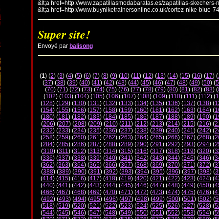
&lt;a href=http://www.zapatillasmodabaratas.es/zapatillas-skechers-
&lt;a href=http://www.buyniketrainersonline.co.uk/cortez-nike-blue-7
Super site!
Envoyé par
balisong
(
1
) (
2
) (
3
) (
4
) (
5
) (
6
) (
7
) (
8
) (
9
) (
10
) (
11
) (
12
) (
13
) (
14
) (
15
) (
16
) (
17
) (
(
37
) (
38
) (
39
) (
40
) (
41
) (
42
) (
43
) (
44
) (
45
) (
46
) (
47
) (
48
) (
49
) (
50
) (
5
(
70
) (
71
) (
72
) (
73
) (
74
) (
75
) (
76
) (
77
) (
78
) (
79
) (
80
) (
81
) (
82
) (
83
) (
(
102
) (
103
) (
104
) (
105
) (
106
) (
107
) (
108
) (
109
) (
110
) (
111
) (
112
) (
1
(
128
) (
129
) (
130
) (
131
) (
132
) (
133
) (
134
) (
135
) (
136
) (
137
) (
138
) (
1
(
154
) (
155
) (
156
) (
157
) (
158
) (
159
) (
160
) (
161
) (
162
) (
163
) (
164
) (
1
(
180
) (
181
) (
182
) (
183
) (
184
) (
185
) (
186
) (
187
) (
188
) (
189
) (
190
) (
1
(
206
) (
207
) (
208
) (
209
) (
210
) (
211
) (
212
) (
213
) (
214
) (
215
) (
216
) (
2
(
232
) (
233
) (
234
) (
235
) (
236
) (
237
) (
238
) (
239
) (
240
) (
241
) (
242
) (
2
(
258
) (
259
) (
260
) (
261
) (
262
) (
263
) (
264
) (
265
) (
266
) (
267
) (
268
) (
2
(
284
) (
285
) (
286
) (
287
) (
288
) (
289
) (
290
) (
291
) (
292
) (
293
) (
294
) (
2
(
310
) (
311
) (
312
) (
313
) (
314
) (
315
) (
316
) (
317
) (
318
) (
319
) (
320
) (
3
(
336
) (
337
) (
338
) (
339
) (
340
) (
341
) (
342
) (
343
) (
344
) (
345
) (
346
) (
3
(
362
) (
363
) (
364
) (
365
) (
366
) (
367
) (
368
) (
369
) (
370
) (
371
) (
372
) (
3
(
388
) (
389
) (
390
) (
391
) (
392
) (
393
) (
394
) (
395
) (
396
) (
397
) (
398
) (
3
(
414
) (
415
) (
416
) (
417
) (
418
) (
419
) (
420
) (
421
) (
422
) (
423
) (
424
) (
4
(
440
) (
441
) (
442
) (
443
) (
444
) (
445
) (
446
) (
447
) (
448
) (
449
) (
450
) (
4
(
466
) (
467
) (
468
) (
469
) (
470
) (
471
) (
472
) (
473
) (
474
) (
475
) (
476
) (
4
(
492
) (
493
) (
494
) (
495
) (
496
) (
497
) (
498
) (
499
) (
500
) (
501
) (
502
) (
5
(
518
) (
519
) (
520
) (
521
) (
522
) (
523
) (
524
) (
525
) (
526
) (
527
) (
528
) (
5
(
544
) (
545
) (
546
) (
547
) (
548
) (
549
) (
550
) (
551
) (
552
) (
553
) (
554
) (
5