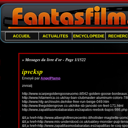
ACCUEIL
ACTUALITES
ENCYCLOPEDIE
RECHERC
» Messages du livre d'or - Page 1/1522
ipvcksp
Envoyé par
AngelPlamp
znnialj
http://www.scarpegoldengooseuomo.it/042-golden-goose-bordeaux.
http://www.hitamerica.co.uk/ray-ban-clubmaster-aluminum-colors-78
http://www.hfg-archivulm.de/nike-free-run-beige-049.htm
http://www.thegoldengrove.co.uk/nike-sb-janoski-on-feet-171.html
http://www.zapatillasmodabaratas.es/zapatos-reebok-bajos-986.php
&lt;a href=http://www.alberghifirenzecentro.it/hollister-magliette-uo
&lt;a href=http://www.mis-understood.co.uk/oakley-monster-pup-len
&lt;a href=http://www.zapatillasmodabaratas.es/zapatillas-le-coq-spo