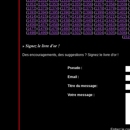
(
1330
) (
1331
) (
1332
) (
1333
) (
1334
) (
1335
) (
1336
) (
1337
) (
1338
) (
(
1351
) (
1352
) (
1353
) (
1354
) (
1355
) (
1356
) (
1357
) (
1358
) (
1359
) (
(
1372
) (
1373
) (
1374
) (
1375
) (
1376
) (
1377
) (
1378
) (
1379
) (
1380
) (
(
1393
) (
1394
) (
1395
) (
1396
) (
1397
) (
1398
) (
1399
) (
1400
) (
1401
) (
(
1414
) (
1415
) (
1416
) (
1417
) (
1418
) (
1419
) (
1420
) (
1421
) (
1422
) (
(
1435
) (
1436
) (
1437
) (
1438
) (
1439
) (
1440
) (
1441
) (
1442
) (
1443
) (
(
1456
) (
1457
) (
1458
) (
1459
) (
1460
) (
1461
) (
1462
) (
1463
) (
1464
) (
(
1477
) (
1478
) (
1479
) (
1480
) (
1481
) (
1482
) (
1483
) (
1484
) (
1485
) (
(
1498
) (
1499
) (
1500
) (
1501
) (
1502
) (
1503
) (
1504
) (
1505
) (
1506
) (
(
151
» Signez le livre d'or !
Des encouragements, des suggestions ? Signez le livre d'or !
Pseudo :
Email :
Titre du message:
Votre message :
Entrez le co