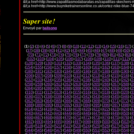
&lt;a href=http://www.zapatillasmodabaratas.es/zapatillas-skechers-
&lt;a href=http://www.buyniketrainersonline.co.uk/cortez-nike-blue-7
Super site!
Envoyé par
balisong
(
1
) (
2
) (
3
) (
4
) (
5
) (
6
) (
7
) (
8
) (
9
) (
10
) (
11
) (
12
) (
13
) (
14
) (
15
) (
16
) (
17
) (
(
37
) (
38
) (
39
) (
40
) (
41
) (
42
) (
43
) (
44
) (
45
) (
46
) (
47
) (
48
) (
49
) (
50
) (
5
(
70
) (
71
) (
72
) (
73
) (
74
) (
75
) (
76
) (
77
) (
78
) (
79
) (
80
) (
81
) (
82
) (
83
) (
(
102
) (
103
) (
104
) (
105
) (
106
) (
107
) (
108
) (
109
) (
110
) (
111
) (
112
) (
1
(
128
) (
129
) (
130
) (
131
) (
132
) (
133
) (
134
) (
135
) (
136
) (
137
) (
138
) (
1
(
154
) (
155
) (
156
) (
157
) (
158
) (
159
) (
160
) (
161
) (
162
) (
163
) (
164
) (
1
(
180
) (
181
) (
182
) (
183
) (
184
) (
185
) (
186
) (
187
) (
188
) (
189
) (
190
) (
1
(
206
) (
207
) (
208
) (
209
) (
210
) (
211
) (
212
) (
213
) (
214
) (
215
) (
216
) (
2
(
232
) (
233
) (
234
) (
235
) (
236
) (
237
) (
238
) (
239
) (
240
) (
241
) (
242
) (
2
(
258
) (
259
) (
260
) (
261
) (
262
) (
263
) (
264
) (
265
) (
266
) (
267
) (
268
) (
2
(
284
) (
285
) (
286
) (
287
) (
288
) (
289
) (
290
) (
291
) (
292
) (
293
) (
294
) (
2
(
310
) (
311
) (
312
) (
313
) (
314
) (
315
) (
316
) (
317
) (
318
) (
319
) (
320
) (
3
(
336
) (
337
) (
338
) (
339
) (
340
) (
341
) (
342
) (
343
) (
344
) (
345
) (
346
) (
3
(
362
) (
363
) (
364
) (
365
) (
366
) (
367
) (
368
) (
369
) (
370
) (
371
) (
372
) (
3
(
388
) (
389
) (
390
) (
391
) (
392
) (
393
) (
394
) (
395
) (
396
) (
397
) (
398
) (
3
(
414
) (
415
) (
416
) (
417
) (
418
) (
419
) (
420
) (
421
) (
422
) (
423
) (
424
) (
4
(
440
) (
441
) (
442
) (
443
) (
444
) (
445
) (
446
) (
447
) (
448
) (
449
) (
450
) (
4
(
466
) (
467
) (
468
) (
469
) (
470
) (
471
) (
472
) (
473
) (
474
) (
475
) (
476
) (
4
(
492
) (
493
) (
494
) (
495
) (
496
) (
497
) (
498
) (
499
) (
500
) (
501
) (
502
) (
5
(
518
) (
519
) (
520
) (
521
) (
522
) (
523
) (
524
) (
525
) (
526
) (
527
) (
528
) (
5
(
544
) (
545
) (
546
) (
547
) (
548
) (
549
) (
550
) (
551
) (
552
) (
553
) (
554
) (
5