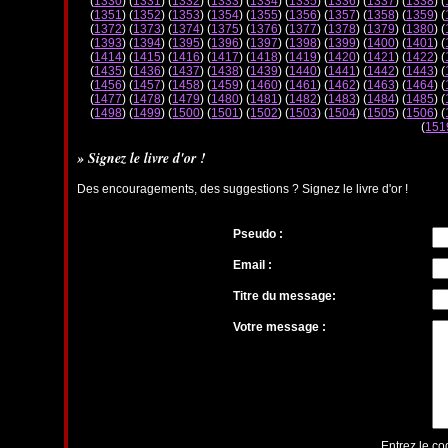
(
1330
) (
1331
) (
1332
) (
1333
) (
1334
) (
1335
) (
1336
) (
1337
) (
1338
) (
(
1351
) (
1352
) (
1353
) (
1354
) (
1355
) (
1356
) (
1357
) (
1358
) (
1359
) (
(
1372
) (
1373
) (
1374
) (
1375
) (
1376
) (
1377
) (
1378
) (
1379
) (
1380
) (
(
1393
) (
1394
) (
1395
) (
1396
) (
1397
) (
1398
) (
1399
) (
1400
) (
1401
) (
(
1414
) (
1415
) (
1416
) (
1417
) (
1418
) (
1419
) (
1420
) (
1421
) (
1422
) (
(
1435
) (
1436
) (
1437
) (
1438
) (
1439
) (
1440
) (
1441
) (
1442
) (
1443
) (
(
1456
) (
1457
) (
1458
) (
1459
) (
1460
) (
1461
) (
1462
) (
1463
) (
1464
) (
(
1477
) (
1478
) (
1479
) (
1480
) (
1481
) (
1482
) (
1483
) (
1484
) (
1485
) (
(
1498
) (
1499
) (
1500
) (
1501
) (
1502
) (
1503
) (
1504
) (
1505
) (
1506
) (
(
151
» Signez le livre d'or !
Des encouragements, des suggestions ? Signez le livre d'or !
Pseudo :
Email :
Titre du message:
Votre message :
Entrez le co