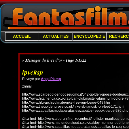
ACCUEIL
ACTUALITES
ENCYCLOPEDIE
RECHERC
» Messages du livre d'or - Page 1/1522
ipvcksp
Envoyé par
AngelPlamp
znnialj
http://www.scarpegoldengooseuomo.it/042-golden-goose-bordeaux.
http://www.hitamerica.co.uk/ray-ban-clubmaster-aluminum-colors-78
http://www.hfg-archivulm.de/nike-free-run-beige-049.htm
http://www.thegoldengrove.co.uk/nike-sb-janoski-on-feet-171.html
http://www.zapatillasmodabaratas.es/zapatos-reebok-bajos-986.php
&lt;a href=http://www.alberghifirenzecentro.it/hollister-magliette-uo
&lt;a href=http://www.mis-understood.co.uk/oakley-monster-pup-len
&lt;a href=http://www.zapatillasmodabaratas.es/zapatillas-le-coq-spo