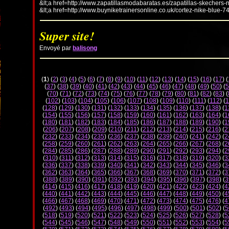
&lt;a href=http://www.zapatillasmodabaratas.es/zapatillas-skechers-
&lt;a href=http://www.buyniketrainersonline.co.uk/cortez-nike-blue-7
Super site!
Envoyé par
balisong
(
1
) (
2
) (
3
) (
4
) (
5
) (
6
) (
7
) (
8
) (
9
) (
10
) (
11
) (
12
) (
13
) (
14
) (
15
) (
16
) (
17
) (
(
37
) (
38
) (
39
) (
40
) (
41
) (
42
) (
43
) (
44
) (
45
) (
46
) (
47
) (
48
) (
49
) (
50
) (
5
(
70
) (
71
) (
72
) (
73
) (
74
) (
75
) (
76
) (
77
) (
78
) (
79
) (
80
) (
81
) (
82
) (
83
) (
(
102
) (
103
) (
104
) (
105
) (
106
) (
107
) (
108
) (
109
) (
110
) (
111
) (
112
) (
1
(
128
) (
129
) (
130
) (
131
) (
132
) (
133
) (
134
) (
135
) (
136
) (
137
) (
138
) (
1
(
154
) (
155
) (
156
) (
157
) (
158
) (
159
) (
160
) (
161
) (
162
) (
163
) (
164
) (
1
(
180
) (
181
) (
182
) (
183
) (
184
) (
185
) (
186
) (
187
) (
188
) (
189
) (
190
) (
1
(
206
) (
207
) (
208
) (
209
) (
210
) (
211
) (
212
) (
213
) (
214
) (
215
) (
216
) (
2
(
232
) (
233
) (
234
) (
235
) (
236
) (
237
) (
238
) (
239
) (
240
) (
241
) (
242
) (
2
(
258
) (
259
) (
260
) (
261
) (
262
) (
263
) (
264
) (
265
) (
266
) (
267
) (
268
) (
2
(
284
) (
285
) (
286
) (
287
) (
288
) (
289
) (
290
) (
291
) (
292
) (
293
) (
294
) (
2
(
310
) (
311
) (
312
) (
313
) (
314
) (
315
) (
316
) (
317
) (
318
) (
319
) (
320
) (
3
(
336
) (
337
) (
338
) (
339
) (
340
) (
341
) (
342
) (
343
) (
344
) (
345
) (
346
) (
3
(
362
) (
363
) (
364
) (
365
) (
366
) (
367
) (
368
) (
369
) (
370
) (
371
) (
372
) (
3
(
388
) (
389
) (
390
) (
391
) (
392
) (
393
) (
394
) (
395
) (
396
) (
397
) (
398
) (
3
(
414
) (
415
) (
416
) (
417
) (
418
) (
419
) (
420
) (
421
) (
422
) (
423
) (
424
) (
4
(
440
) (
441
) (
442
) (
443
) (
444
) (
445
) (
446
) (
447
) (
448
) (
449
) (
450
) (
4
(
466
) (
467
) (
468
) (
469
) (
470
) (
471
) (
472
) (
473
) (
474
) (
475
) (
476
) (
4
(
492
) (
493
) (
494
) (
495
) (
496
) (
497
) (
498
) (
499
) (
500
) (
501
) (
502
) (
5
(
518
) (
519
) (
520
) (
521
) (
522
) (
523
) (
524
) (
525
) (
526
) (
527
) (
528
) (
5
(
544
) (
545
) (
546
) (
547
) (
548
) (
549
) (
550
) (
551
) (
552
) (
553
) (
554
) (
5