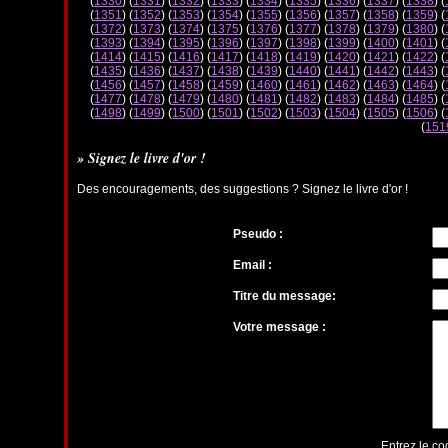
(
1330
) (
1331
) (
1332
) (
1333
) (
1334
) (
1335
) (
1336
) (
1337
) (
1338
) (
(
1351
) (
1352
) (
1353
) (
1354
) (
1355
) (
1356
) (
1357
) (
1358
) (
1359
) (
(
1372
) (
1373
) (
1374
) (
1375
) (
1376
) (
1377
) (
1378
) (
1379
) (
1380
) (
(
1393
) (
1394
) (
1395
) (
1396
) (
1397
) (
1398
) (
1399
) (
1400
) (
1401
) (
(
1414
) (
1415
) (
1416
) (
1417
) (
1418
) (
1419
) (
1420
) (
1421
) (
1422
) (
(
1435
) (
1436
) (
1437
) (
1438
) (
1439
) (
1440
) (
1441
) (
1442
) (
1443
) (
(
1456
) (
1457
) (
1458
) (
1459
) (
1460
) (
1461
) (
1462
) (
1463
) (
1464
) (
(
1477
) (
1478
) (
1479
) (
1480
) (
1481
) (
1482
) (
1483
) (
1484
) (
1485
) (
(
1498
) (
1499
) (
1500
) (
1501
) (
1502
) (
1503
) (
1504
) (
1505
) (
1506
) (
(
151
» Signez le livre d'or !
Des encouragements, des suggestions ? Signez le livre d'or !
Pseudo :
Email :
Titre du message:
Votre message :
Entrez le co