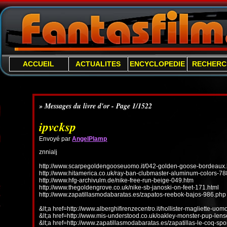
ACCUEIL
ACTUALITES
ENCYCLOPEDIE
RECHERC
» Messages du livre d'or - Page 1/1522
ipvcksp
Envoyé par
AngelPlamp
znnialj
http://www.scarpegoldengooseuomo.it/042-golden-goose-bordeaux.
http://www.hitamerica.co.uk/ray-ban-clubmaster-aluminum-colors-78
http://www.hfg-archivulm.de/nike-free-run-beige-049.htm
http://www.thegoldengrove.co.uk/nike-sb-janoski-on-feet-171.html
http://www.zapatillasmodabaratas.es/zapatos-reebok-bajos-986.php
&lt;a href=http://www.alberghifirenzecentro.it/hollister-magliette-uo
&lt;a href=http://www.mis-understood.co.uk/oakley-monster-pup-len
&lt;a href=http://www.zapatillasmodabaratas.es/zapatillas-le-coq-spo